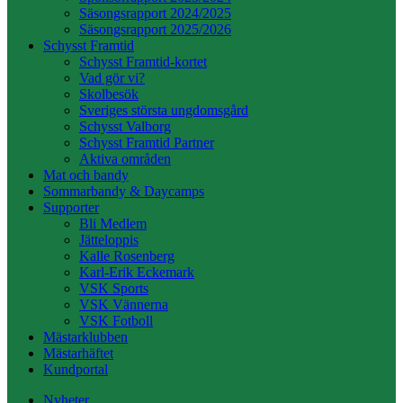
Säsongsrapport 2024/2025
Säsongsrapport 2025/2026
Schysst Framtid
Schysst Framtid-kortet
Vad gör vi?
Skolbesök
Sveriges största ungdomsgård
Schysst Valborg
Schysst Framtid Partner
Aktiva områden
Mat och bandy
Sommarbandy & Daycamps
Supporter
Bli Medlem
Jätteloppis
Kalle Rosenberg
Karl-Erik Eckemark
VSK Sports
VSK Vännerna
VSK Fotboll
Mästarklubben
Mästarhäftet
Kundportal
Nyheter