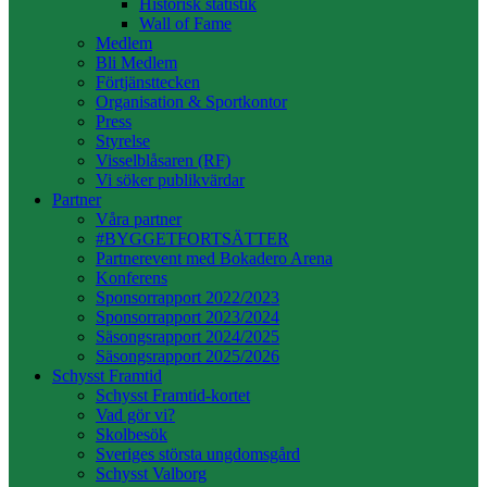
Historisk statistik
Wall of Fame
Medlem
Bli Medlem
Förtjänsttecken
Organisation & Sportkontor
Press
Styrelse
Visselblåsaren (RF)
Vi söker publikvärdar
Partner
Våra partner
#BYGGETFORTSÄTTER
Partnerevent med Bokadero Arena
Konferens
Sponsorrapport 2022/2023
Sponsorrapport 2023/2024
Säsongsrapport 2024/2025
Säsongsrapport 2025/2026
Schysst Framtid
Schysst Framtid-kortet
Vad gör vi?
Skolbesök
Sveriges största ungdomsgård
Schysst Valborg