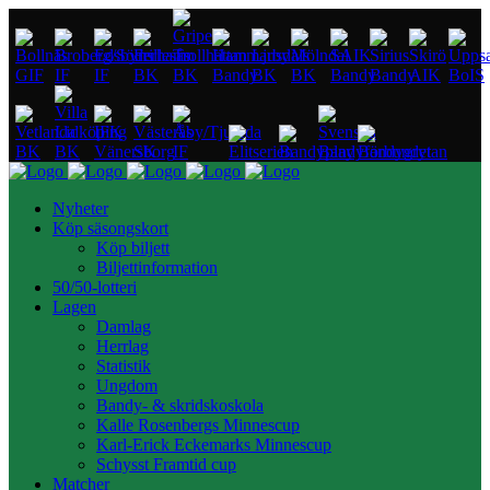
Nyheter
Köp säsongskort
Köp biljett
Biljettinformation
50/50-lotteri
Lagen
Damlag
Herrlag
Statistik
Ungdom
Bandy- & skridskoskola
Kalle Rosenbergs Minnescup
Karl-Erick Eckemarks Minnescup
Schysst Framtid cup
Matcher