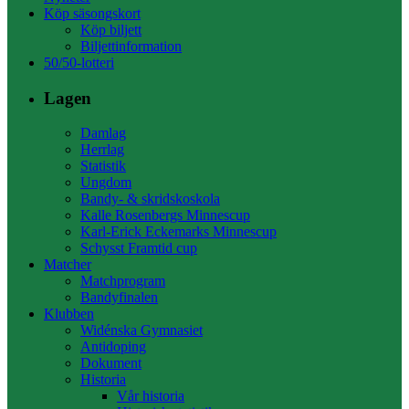
Köp säsongskort
Köp biljett
Biljettinformation
50/50-lotteri
Lagen
Damlag
Herrlag
Statistik
Ungdom
Bandy- & skridskoskola
Kalle Rosenbergs Minnescup
Karl-Erick Eckemarks Minnescup
Schysst Framtid cup
Matcher
Matchprogram
Bandyfinalen
Klubben
Widénska Gymnasiet
Antidoping
Dokument
Historia
Vår historia