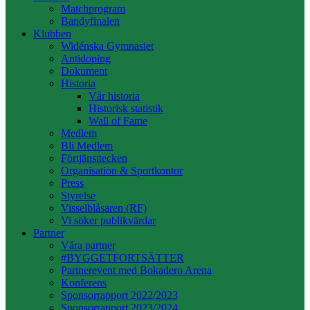
Matchprogram
Bandyfinalen
Klubben
Widénska Gymnasiet
Antidoping
Dokument
Historia
Vår historia
Historisk statistik
Wall of Fame
Medlem
Bli Medlem
Förtjänsttecken
Organisation & Sportkontor
Press
Styrelse
Visselblåsaren (RF)
Vi söker publikvärdar
Partner
Våra partner
#BYGGETFORTSÄTTER
Partnerevent med Bokadero Arena
Konferens
Sponsorrapport 2022/2023
Sponsorrapport 2023/2024