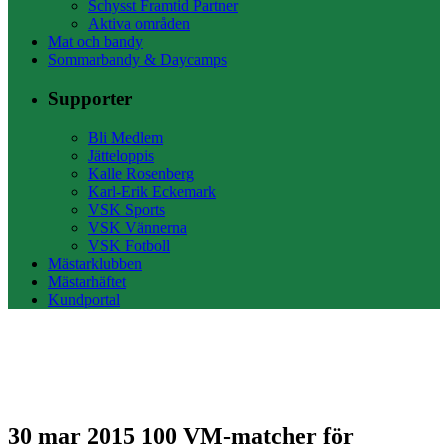
Schysst Framtid Partner
Aktiva områden
Mat och bandy
Sommarbandy & Daycamps
Supporter
Bli Medlem
Jätteloppis
Kalle Rosenberg
Karl-Erik Eckemark
VSK Sports
VSK Vännerna
VSK Fotboll
Mästarklubben
Mästarhäftet
Kundportal
30 mar 2015
100 VM-matcher för