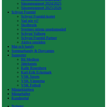
Säsongsrapport 2024/2025
Säsongsrapport 2025/2026
Schysst Framtid
Schysst Framtid-kortet
Vad gör vi?
Skolbesök
Sveriges största ungdomsgård
Schysst Valborg
Schysst Framtid Partner
Aktiva områden
Mat och bandy
Sommarbandy & Daycamps
Supporter
Bli Medlem
Jätteloppis
Kalle Rosenberg
Karl-Erik Eckemark
VSK Sports
VSK Vännerna
VSK Fotboll
Mästarklubben
Mästarhäftet
Kundportal
Nyheter