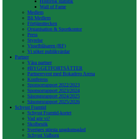
Historisk statistik
Wall of Fame
Medlem
Bli Medlem
Förtjänsttecken
Organisation & Sportkontor
Press
Styrelse
Visselblåsaren (RF)
Vi söker publikvärdar
Partner
Våra partner
#BYGGETFORTSÄTTER
Partnerevent med Bokadero Arena
Konferens
Sponsorrapport 2022/2023
Sponsorrapport 2023/2024
Säsongsrapport 2024/2025
Säsongsrapport 2025/2026
Schysst Framtid
Schysst Framtid-kortet
Vad gör vi?
Skolbesök
Sveriges största ungdomsgård
Schysst Valborg