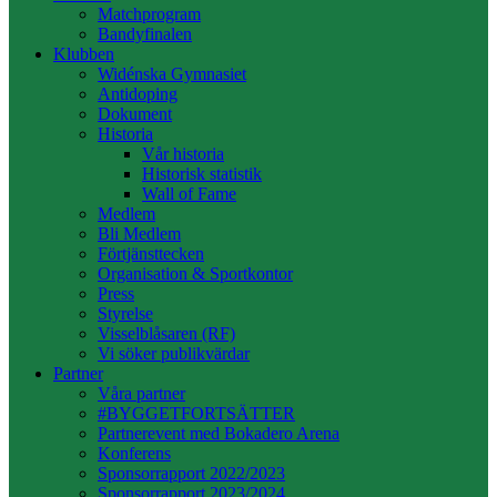
Matchprogram
Bandyfinalen
Klubben
Widénska Gymnasiet
Antidoping
Dokument
Historia
Vår historia
Historisk statistik
Wall of Fame
Medlem
Bli Medlem
Förtjänsttecken
Organisation & Sportkontor
Press
Styrelse
Visselblåsaren (RF)
Vi söker publikvärdar
Partner
Våra partner
#BYGGETFORTSÄTTER
Partnerevent med Bokadero Arena
Konferens
Sponsorrapport 2022/2023
Sponsorrapport 2023/2024