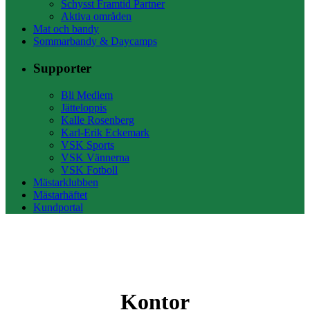
Schysst Framtid Partner
Aktiva områden
Mat och bandy
Sommarbandy & Daycamps
Supporter
Bli Medlem
Jätteloppis
Kalle Rosenberg
Karl-Erik Eckemark
VSK Sports
VSK Vännerna
VSK Fotboll
Mästarklubben
Mästarhäftet
Kundportal
Kontor