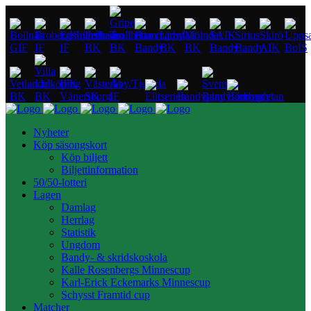
Nyheter
Köp säsongskort
Köp biljett
Biljettinformation
50/50-lotteri
Lagen
Damlag
Herrlag
Statistik
Ungdom
Bandy- & skridskoskola
Kalle Rosenbergs Minnescup
Karl-Erick Eckemarks Minnescup
Schysst Framtid cup
Matcher