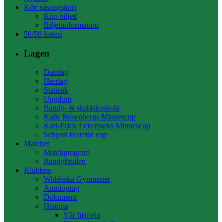
Köp säsongskort
Köp biljett
Biljettinformation
50/50-lotteri
Lagen
Damlag
Herrlag
Statistik
Ungdom
Bandy- & skridskoskola
Kalle Rosenbergs Minnescup
Karl-Erick Eckemarks Minnescup
Schysst Framtid cup
Matcher
Matchprogram
Bandyfinalen
Klubben
Widénska Gymnasiet
Antidoping
Dokument
Historia
Vår historia