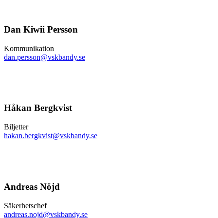
Dan Kiwii Persson
Kommunikation
dan.persson@vskbandy.se
Håkan Bergkvist
Biljetter
hakan.bergkvist@vskbandy.se
Andreas Nöjd
Säkerhetschef
andreas.nojd@vskbandy.se