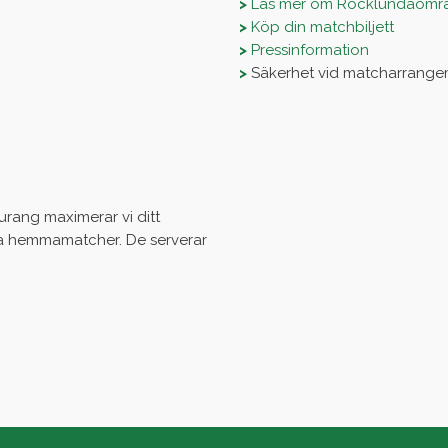
>
Läs mer om Rocklundaomr
>
Köp din matchbiljett
>
Pressinformation
>
Säkerhet vid matcharrang
rang maximerar vi ditt
 hemmamatcher. De serverar