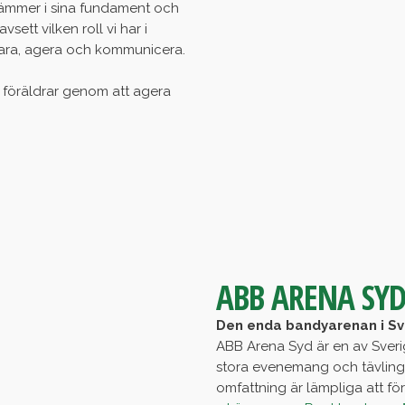
tämmer i sina fundament och
ett vilken roll vi har i
t vara, agera och kommunicera.
h föräldrar genom att agera
ABB ARENA SY
Den enda bandyarenan i Sver
ABB Arena Syd är en av Sver
stora evenemang och tävlinga
omfattning är lämpliga att fö