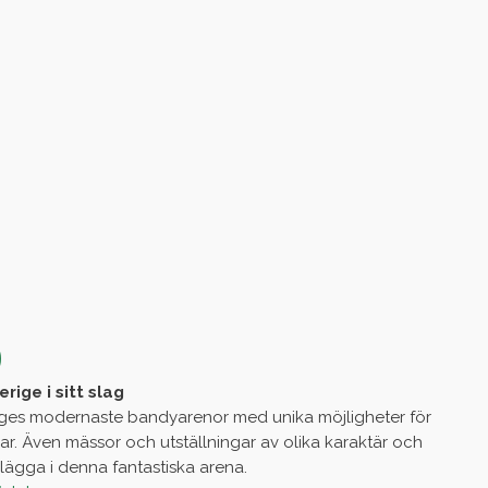
D
ige i sitt slag
iges modernaste bandyarenor med unika möjligheter för
r. Även mässor och utställningar av olika karaktär och
rlägga i denna fantastiska arena.