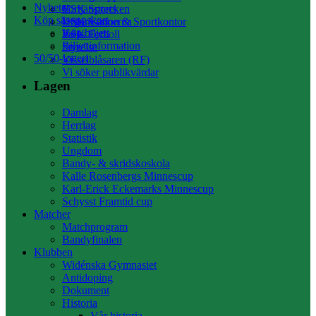
Nyheter
Förtjänsttecken
VSK Sports
Köp säsongskort
Organisation & Sportkontor
VSK Vännerna
Köp biljett
Press
VSK Fotboll
Biljettinformation
Styrelse
50/50-lotteri
Visselblåsaren (RF)
Vi söker publikvärdar
Lagen
Damlag
Herrlag
Statistik
Ungdom
Bandy- & skridskoskola
Kalle Rosenbergs Minnescup
Karl-Erick Eckemarks Minnescup
Schysst Framtid cup
Matcher
Matchprogram
Bandyfinalen
Klubben
Widénska Gymnasiet
Antidoping
Dokument
Historia
Vår historia