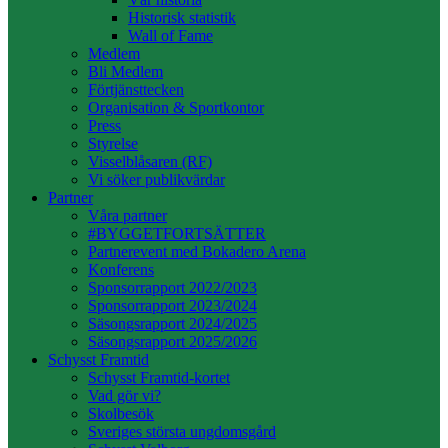
Historisk statistik
Wall of Fame
Medlem
Bli Medlem
Förtjänsttecken
Organisation & Sportkontor
Press
Styrelse
Visselblåsaren (RF)
Vi söker publikvärdar
Partner
Våra partner
#BYGGETFORTSÄTTER
Partnerevent med Bokadero Arena
Konferens
Sponsorrapport 2022/2023
Sponsorrapport 2023/2024
Säsongsrapport 2024/2025
Säsongsrapport 2025/2026
Schysst Framtid
Schysst Framtid-kortet
Vad gör vi?
Skolbesök
Sveriges största ungdomsgård