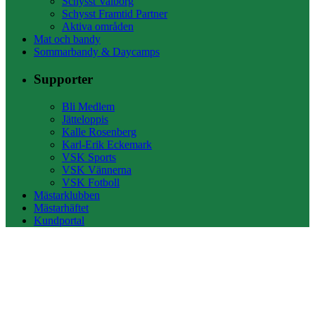
Schysst Valborg
Schysst Framtid Partner
Aktiva områden
Mat och bandy
Sommarbandy & Daycamps
Supporter
Bli Medlem
Jätteloppis
Kalle Rosenberg
Karl-Erik Eckemark
VSK Sports
VSK Vännerna
VSK Fotboll
Mästarklubben
Mästarhäftet
Kundportal