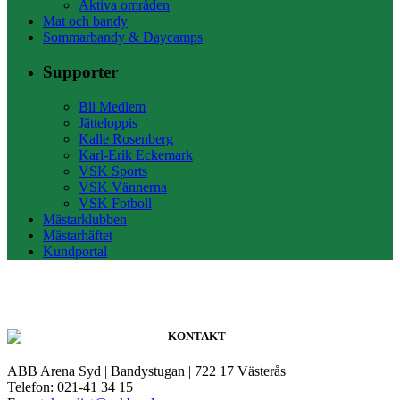
Aktiva områden
Mat och bandy
Sommarbandy & Daycamps
Supporter
Bli Medlem
Jätteloppis
Kalle Rosenberg
Karl-Erik Eckemark
VSK Sports
VSK Vännerna
VSK Fotboll
Mästarklubben
Mästarhäftet
Kundportal
KONTAKT
ABB Arena Syd | Bandystugan | 722 17 Västerås
Telefon: 021-41 34 15