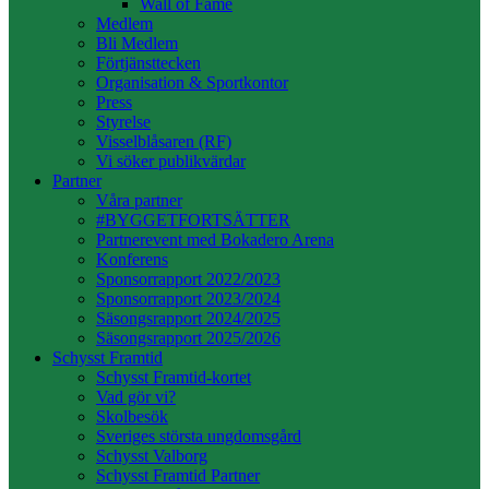
Wall of Fame
Medlem
Bli Medlem
Förtjänsttecken
Organisation & Sportkontor
Press
Styrelse
Visselblåsaren (RF)
Vi söker publikvärdar
Partner
Våra partner
#BYGGETFORTSÄTTER
Partnerevent med Bokadero Arena
Konferens
Sponsorrapport 2022/2023
Sponsorrapport 2023/2024
Säsongsrapport 2024/2025
Säsongsrapport 2025/2026
Schysst Framtid
Schysst Framtid-kortet
Vad gör vi?
Skolbesök
Sveriges största ungdomsgård
Schysst Valborg
Schysst Framtid Partner