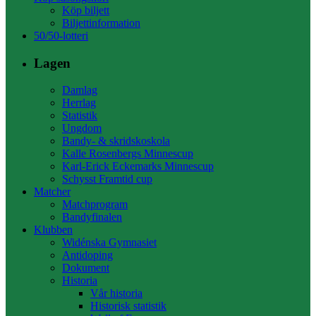
Köp biljett
Biljettinformation
50/50-lotteri
Lagen
Damlag
Herrlag
Statistik
Ungdom
Bandy- & skridskoskola
Kalle Rosenbergs Minnescup
Karl-Erick Eckemarks Minnescup
Schysst Framtid cup
Matcher
Matchprogram
Bandyfinalen
Klubben
Widénska Gymnasiet
Antidoping
Dokument
Historia
Vår historia
Historisk statistik