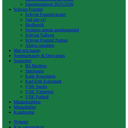
Säsongsrapport 2025/2026
Schysst Framtid
Schysst Framtid-kortet
Vad gör vi?
Skolbesök
Sveriges största ungdomsgård
Schysst Valborg
Schysst Framtid Partner
Aktiva områden
Mat och bandy
Sommarbandy & Daycamps
Supporter
Bli Medlem
Jätteloppis
Kalle Rosenberg
Karl-Erik Eckemark
VSK Sports
VSK Vännerna
VSK Fotboll
Mästarklubben
Mästarhäftet
Kundportal
Nyheter
Köp säsongskort