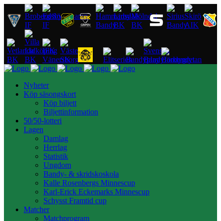
Nyheter
Köp säsongskort
Köp biljett
Biljettinformation
50/50-lotteri
Lagen
Damlag
Herrlag
Statistik
Ungdom
Bandy- & skridskoskola
Kalle Rosenbergs Minnescup
Karl-Erick Eckemarks Minnescup
Schysst Framtid cup
Matcher
Matchprogram