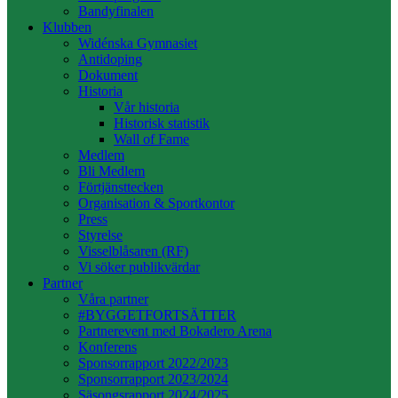
Bandyfinalen
Klubben
Widénska Gymnasiet
Antidoping
Dokument
Historia
Vår historia
Historisk statistik
Wall of Fame
Medlem
Bli Medlem
Förtjänsttecken
Organisation & Sportkontor
Press
Styrelse
Visselblåsaren (RF)
Vi söker publikvärdar
Partner
Våra partner
#BYGGETFORTSÄTTER
Partnerevent med Bokadero Arena
Konferens
Sponsorrapport 2022/2023
Sponsorrapport 2023/2024
Säsongsrapport 2024/2025