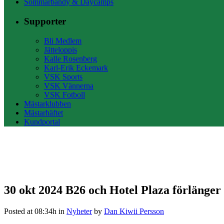
Sommarbandy & Daycamps
Supporter
Bli Medlem
Jätteloppis
Kalle Rosenberg
Karl-Erik Eckemark
VSK Sports
VSK Vännerna
VSK Fotboll
Mästarklubben
Mästarhäftet
Kundportal
30 okt 2024
B26 och Hotel Plaza förlänger
Posted at 08:34h
in
Nyheter
by
Dan Kiwii Persson