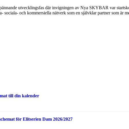
n spännande utvecklingsfas där invigningen av Nya SKYBAR var startsko
- sociala- och kommersiella nätverk som en självklar partner som är med 
at till din kalender
schemat för Elitserien Dam 2026/2027