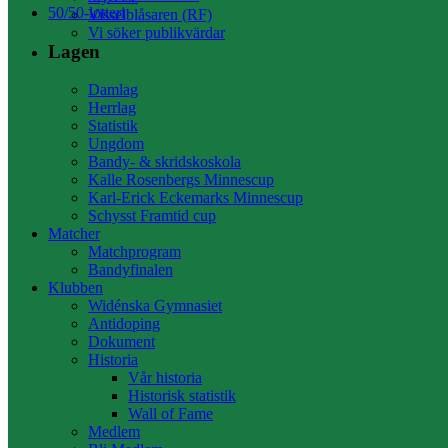
50/50-lotteri
Visselblåsaren (RF)
Vi söker publikvärdar
Lagen
Damlag
Herrlag
Statistik
Ungdom
Bandy- & skridskoskola
Kalle Rosenbergs Minnescup
Karl-Erick Eckemarks Minnescup
Schysst Framtid cup
Matcher
Matchprogram
Bandyfinalen
Klubben
Widénska Gymnasiet
Antidoping
Dokument
Historia
Vår historia
Historisk statistik
Wall of Fame
Medlem