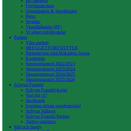
Bli Medlem
Förtjänsttecken
Organisation & Sportkontor
Press
Styrelse
Visselblåsaren (RF)
Vi söker publikvärdar
Partner
Våra partner
#BYGGETFORTSÄTTER
Partnerevent med Bokadero Arena
Konferens
Sponsorrapport 2022/2023
Sponsorrapport 2023/2024
Säsongsrapport 2024/2025
Säsongsrapport 2025/2026
Schysst Framtid
Schysst Framtid-kortet
Vad gör vi?
Skolbesök
Sveriges största ungdomsgård
Schysst Valborg
Schysst Framtid Partner
Aktiva områden
Mat och bandy