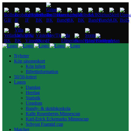
Nyheter
Köp säsongskort
Köp biljett
Biljettinformation
50/50-lotteri
Lagen
Damlag
Herrlag
Statistik
Ungdom
Bandy- & skridskoskola
Kalle Rosenbergs Minnescup
Karl-Erick Eckemarks Minnescup
Schysst Framtid cup
Matcher