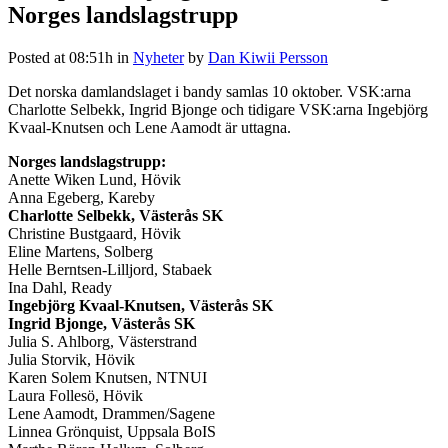
Norges landslagstrupp
Posted at 08:51h
in
Nyheter
by
Dan Kiwii Persson
Det norska damlandslaget i bandy samlas 10 oktober. VSK:arna
Charlotte Selbekk, Ingrid Bjonge och tidigare VSK:arna Ingebjörg
Kvaal-Knutsen och Lene Aamodt är uttagna.
Norges landslagstrupp:
Anette Wiken Lund, Hövik
Anna Egeberg, Kareby
Charlotte Selbekk, Västerås SK
Christine Bustgaard, Hövik
Eline Martens, Solberg
Helle Berntsen-Lilljord, Stabaek
Ina Dahl, Ready
Ingebjörg Kvaal-Knutsen, Västerås SK
Ingrid Bjonge, Västerås SK
Julia S. Ahlborg, Västerstrand
Julia Storvik, Hövik
Karen Solem Knutsen, NTNUI
Laura Follesö, Hövik
Lene Aamodt, Drammen/Sagene
Linnea Grönquist, Uppsala BoIS