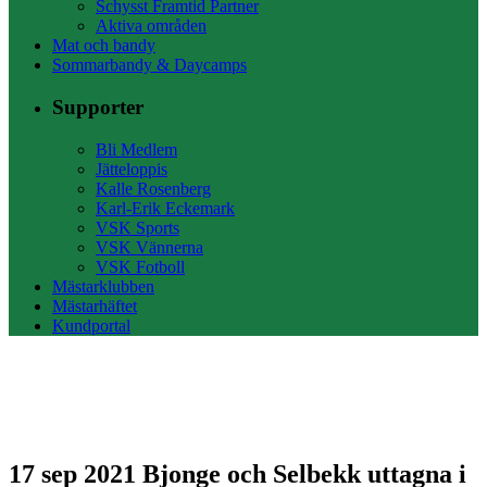
Schysst Framtid Partner
Aktiva områden
Mat och bandy
Sommarbandy & Daycamps
Supporter
Bli Medlem
Jätteloppis
Kalle Rosenberg
Karl-Erik Eckemark
VSK Sports
VSK Vännerna
VSK Fotboll
Mästarklubben
Mästarhäftet
Kundportal
17 sep 2021
Bjonge och Selbekk uttagna i