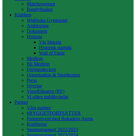
Matchprogram
Bandyfinalen
Klubben
Widénska Gymnasiet
Antidoping
Dokument
Historia
Vår historia
Historisk statistik
Wall of Fame
Medlem
Bli Medlem
Förtjänsttecken
Organisation & Sportkontor
Press
Styrelse
Visselblåsaren (RF)
Vi söker publikvärdar
Partner
Våra partner
#BYGGETFORTSÄTTER
Partnerevent med Bokadero Arena
Konferens
Sponsorrapport 2022/2023
Sponsorrapport 2023/2024