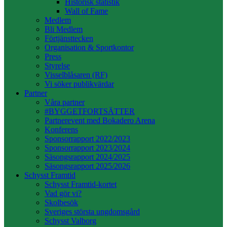
Historisk statistik
Wall of Fame
Medlem
Bli Medlem
Förtjänsttecken
Organisation & Sportkontor
Press
Styrelse
Visselblåsaren (RF)
Vi söker publikvärdar
Partner
Våra partner
#BYGGETFORTSÄTTER
Partnerevent med Bokadero Arena
Konferens
Sponsorrapport 2022/2023
Sponsorrapport 2023/2024
Säsongsrapport 2024/2025
Säsongsrapport 2025/2026
Schysst Framtid
Schysst Framtid-kortet
Vad gör vi?
Skolbesök
Sveriges största ungdomsgård
Schysst Valborg