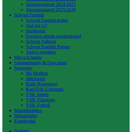
Säsongsrapport 2024/2025
Säsongsrapport 2025/2026
Schysst Framtid
Schysst Framtid-kortet
Vad gör vi?
Skolbesök
Sveriges största ungdomsgård
Schysst Valborg
Schysst Framtid Partner
Aktiva områden
Mat och bandy
Sommarbandy & Daycamps
Supporter
Bli Medlem
Jätteloppis
Kalle Rosenberg
Karl-Erik Eckemark
VSK Sports
VSK Vännerna
VSK Fotboll
Mästarklubben
Mästarhäftet
Kundportal
Nyheter