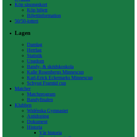
Köp säsongskort
Köp biljett
Biljettinformation
50/50-lotteri
Lagen
Damlag
Herrlag
Statistik
Ungdom
Bandy- & skridskoskola
Kalle Rosenbergs Minnescup
Karl-Erick Eckemarks Minnescup
Schysst Framtid cup
Matcher
Matchprogram
Bandyfinalen
Klubben
Widénska Gymnasiet
Antidoping
Dokument
Historia
Vår historia