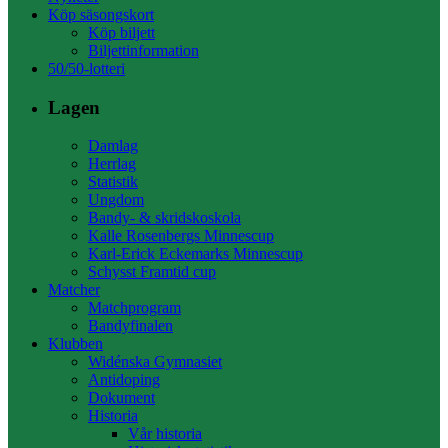
Köp säsongskort
Köp biljett
Biljettinformation
50/50-lotteri
Lagen
Damlag
Herrlag
Statistik
Ungdom
Bandy- & skridskoskola
Kalle Rosenbergs Minnescup
Karl-Erick Eckemarks Minnescup
Schysst Framtid cup
Matcher
Matchprogram
Bandyfinalen
Klubben
Widénska Gymnasiet
Antidoping
Dokument
Historia
Vår historia