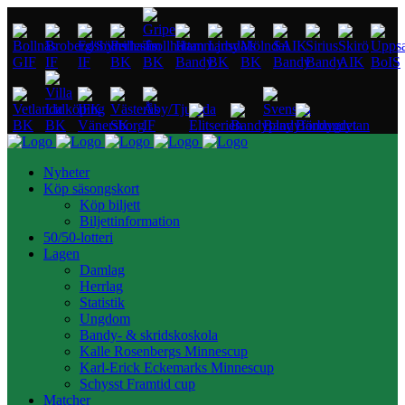
Nyheter
Köp säsongskort
Köp biljett
Biljettinformation
50/50-lotteri
Lagen
Damlag
Herrlag
Statistik
Ungdom
Bandy- & skridskoskola
Kalle Rosenbergs Minnescup
Karl-Erick Eckemarks Minnescup
Schysst Framtid cup
Matcher