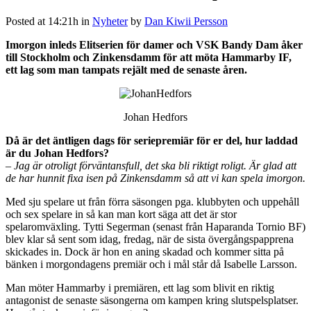
Posted at 14:21h
in
Nyheter
by
Dan Kiwii Persson
Imorgon inleds Elitserien för damer och VSK Bandy Dam åker
till Stockholm och Zinkensdamm för att möta Hammarby IF,
ett lag som man tampats rejält med de senaste åren.
Johan Hedfors
Då är det äntligen dags för seriepremiär för er del, hur laddad
är du Johan Hedfors?
– Jag är otroligt förväntansfull, det ska bli riktigt roligt. Är glad att
de har hunnit fixa isen på Zinkensdamm så att vi kan spela imorgon.
Med sju spelare ut från förra säsongen pga. klubbyten och uppehåll
och sex spelare in så kan man kort säga att det är stor
spelaromväxling. Tytti Segerman (senast från Haparanda Tornio BF)
blev klar så sent som idag, fredag, när de sista övergångspapprena
skickades in. Dock är hon en aning skadad och kommer sitta på
bänken i morgondagens premiär och i mål står då Isabelle Larsson.
Man möter Hammarby i premiären, ett lag som blivit en riktig
antagonist de senaste säsongerna om kampen kring slutspelsplatser.