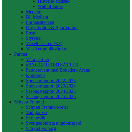
Historisk statistik
Wall of Fame
Medlem
Bli Medlem
Förtjänsttecken
Organisation & Sportkontor
Press
Styrelse
Visselblåsaren (RF)
Vi söker publikvärdar
Partner
Våra partner
#BYGGETFORTSÄTTER
Partnerevent med Bokadero Arena
Konferens
Sponsorrapport 2022/2023
Sponsorrapport 2023/2024
Säsongsrapport 2024/2025
Säsongsrapport 2025/2026
Schysst Framtid
Schysst Framtid-kortet
Vad gör vi?
Skolbesök
Sveriges största ungdomsgård
Schysst Valborg