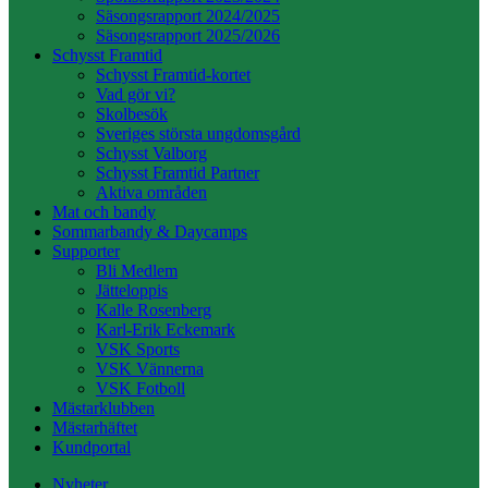
Säsongsrapport 2024/2025
Säsongsrapport 2025/2026
Schysst Framtid
Schysst Framtid-kortet
Vad gör vi?
Skolbesök
Sveriges största ungdomsgård
Schysst Valborg
Schysst Framtid Partner
Aktiva områden
Mat och bandy
Sommarbandy & Daycamps
Supporter
Bli Medlem
Jätteloppis
Kalle Rosenberg
Karl-Erik Eckemark
VSK Sports
VSK Vännerna
VSK Fotboll
Mästarklubben
Mästarhäftet
Kundportal
Nyheter