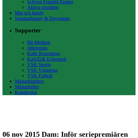
Schysst Framtid Partner
Aktiva områden
Mat och bandy
Sommarbandy & Daycamps
Supporter
Bli Medlem
Jätteloppis
Kalle Rosenberg
Karl-Erik Eckemark
VSK Sports
VSK Vännerna
VSK Fotboll
Mästarklubben
Mästarhäftet
Kundportal
06 nov 2015
Dam: Inför seriepremiären