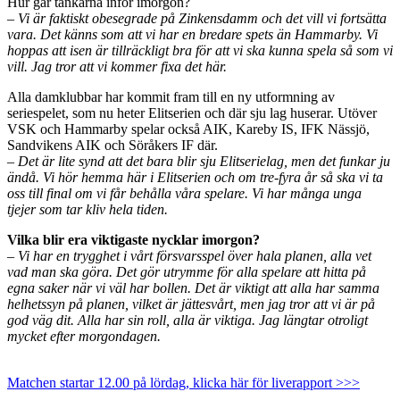
Hur går tankarna inför imorgon?
– Vi är faktiskt obesegrade på Zinkensdamm och det vill vi fortsätta
vara. Det känns som att vi har en bredare spets än Hammarby. Vi
hoppas att isen är tillräckligt bra för att vi ska kunna spela så som vi
vill. Jag tror att vi kommer fixa det här.
Alla damklubbar har kommit fram till en ny utformning av
seriespelet, som nu heter Elitserien och där sju lag huserar. Utöver
VSK och Hammarby spelar också AIK, Kareby IS, IFK Nässjö,
Sandvikens AIK och Söråkers IF där.
– Det är lite synd att det bara blir sju Elitserielag, men det funkar ju
ändå. Vi hör hemma här i Elitserien och om tre-fyra år så ska vi ta
oss till final om vi får behålla våra spelare. Vi har många unga
tjejer som tar kliv hela tiden.
Vilka blir era viktigaste nycklar imorgon?
– Vi har en trygghet i vårt försvarsspel över hala planen, alla vet
vad man ska göra. Det gör utrymme för alla spelare att hitta på
egna saker när vi väl har bollen. Det är viktigt att alla har samma
helhetssyn på planen, vilket är jättesvårt, men jag tror att vi är på
god väg dit. Alla har sin roll, alla är viktiga. Jag längtar otroligt
mycket efter morgondagen.
Matchen startar 12.00 på lördag, klicka här för liverapport >>>