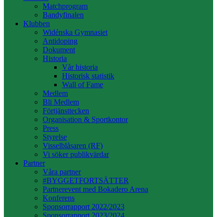
Matchprogram
Bandyfinalen
Klubben
Widénska Gymnasiet
Antidoping
Dokument
Historia
Vår historia
Historisk statistik
Wall of Fame
Medlem
Bli Medlem
Förtjänsttecken
Organisation & Sportkontor
Press
Styrelse
Visselblåsaren (RF)
Vi söker publikvärdar
Partner
Våra partner
#BYGGETFORTSÄTTER
Partnerevent med Bokadero Arena
Konferens
Sponsorrapport 2022/2023
Sponsorrapport 2023/2024