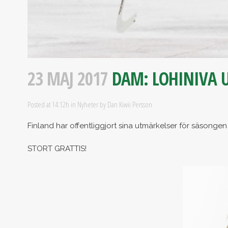
23 MAJ 2017
DAM: LOHINIVA U
Posted at 14:12h
in
Nyheter
by
Dan Kiwii Persson
Finland har offentliggjort sina utmärkelser för säsongen
STORT GRATTIS!