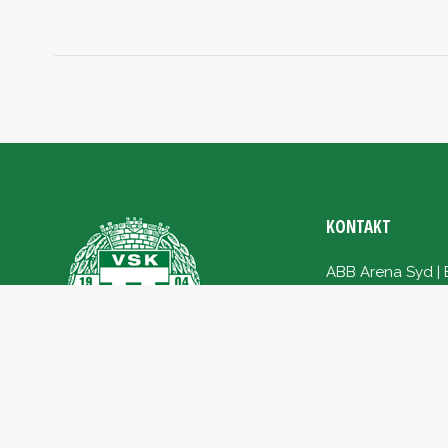
KONTAKT
ABB Arena Syd | 
Telefon: 021-41 3
E-post:
kansliet
Bankgiro: 997-0