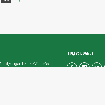
DELA
FÖLJ VSK BANDY
Bandystugan | 722 17 Västerås
4 15
@vskbandy.se
062