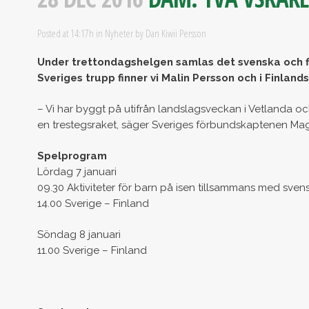
Posted at 14:17h
in
Nyheter
by
Dan Kiwii Persson
Under trettondagshelgen samlas det svenska och fi
Sveriges trupp finner vi Malin Persson och i Finlands 
– Vi har byggt på utifrån landslagsveckan i Vetlanda och
en trestegsraket, säger Sveriges förbundskaptenen Ma
Spelprogram
Lördag 7 januari
09.30 Aktiviteter för barn på isen tillsammans med sven
14.00 Sverige – Finland
Söndag 8 januari
11.00 Sverige – Finland