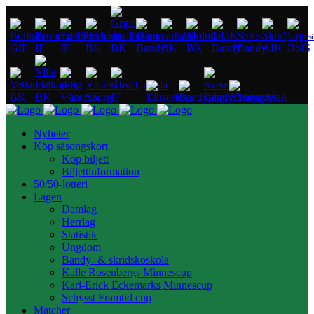
Nyheter
Köp säsongskort
Köp biljett
Biljettinformation
50/50-lotteri
Lagen
Damlag
Herrlag
Statistik
Ungdom
Bandy- & skridskoskola
Kalle Rosenbergs Minnescup
Karl-Erick Eckemarks Minnescup
Schysst Framtid cup
Matcher