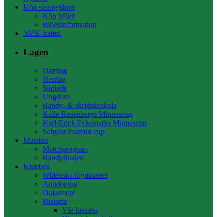
Köp säsongskort
Köp biljett
Biljettinformation
50/50-lotteri
Lagen
Damlag
Herrlag
Statistik
Ungdom
Bandy- & skridskoskola
Kalle Rosenbergs Minnescup
Karl-Erick Eckemarks Minnescup
Schysst Framtid cup
Matcher
Matchprogram
Bandyfinalen
Klubben
Widénska Gymnasiet
Antidoping
Dokument
Historia
Vår historia