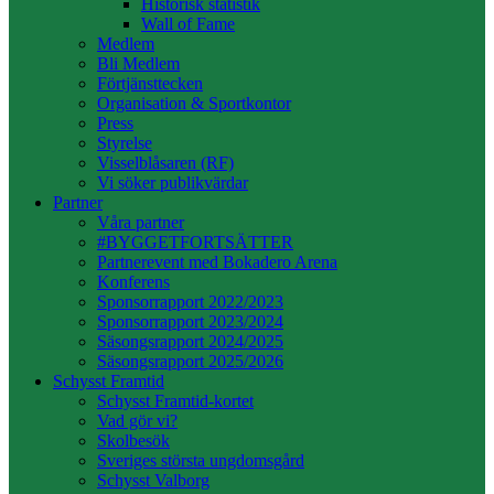
Historisk statistik
Wall of Fame
Medlem
Bli Medlem
Förtjänsttecken
Organisation & Sportkontor
Press
Styrelse
Visselblåsaren (RF)
Vi söker publikvärdar
Partner
Våra partner
#BYGGETFORTSÄTTER
Partnerevent med Bokadero Arena
Konferens
Sponsorrapport 2022/2023
Sponsorrapport 2023/2024
Säsongsrapport 2024/2025
Säsongsrapport 2025/2026
Schysst Framtid
Schysst Framtid-kortet
Vad gör vi?
Skolbesök
Sveriges största ungdomsgård
Schysst Valborg