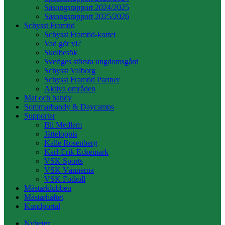
Säsongsrapport 2024/2025
Säsongsrapport 2025/2026
Schysst Framtid
Schysst Framtid-kortet
Vad gör vi?
Skolbesök
Sveriges största ungdomsgård
Schysst Valborg
Schysst Framtid Partner
Aktiva områden
Mat och bandy
Sommarbandy & Daycamps
Supporter
Bli Medlem
Jätteloppis
Kalle Rosenberg
Karl-Erik Eckemark
VSK Sports
VSK Vännerna
VSK Fotboll
Mästarklubben
Mästarhäftet
Kundportal
Nyheter