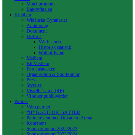
Matchprogram
Bandyfinalen
Klubben
Widénska Gymnasiet
Antidoping
Dokument
Historia
Vår historia
Historisk statistik
Wall of Fame
Medlem
Bli Medlem
Förtjänsttecken
Organisation & Sportkontor
Press
Styrelse
Visselblåsaren (RF)
Vi söker publikvärdar
Partner
Våra partner
#BYGGETFORTSÄTTER
Partnerevent med Bokadero Arena
Konferens
Sponsorrapport 2022/2023
Sponsorrapport 2023/2024