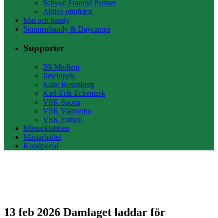
Schysst Framtid Partner
Aktiva områden
Mat och bandy
Sommarbandy & Daycamps
Supporter
Bli Medlem
Jätteloppis
Kalle Rosenberg
Karl-Erik Eckemark
VSK Sports
VSK Vännerna
VSK Fotboll
Mästarklubben
Mästarhäftet
Kundportal
13 feb 2026
Damlaget laddar för