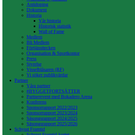
Antidoping
Dokument
Historia
Vår historia
Historisk statistik
Wall of Fame
Medlem
Bli Medlem
Förtjänsttecken
Organisation & Sportkontor
Press
Styrelse
Visselblåsaren (RF)
Vi söker publikvärdar
Partner
Våra partner
#BYGGETFORTSÄTTER
Partnerevent med Bokadero Arena
Konferens
Sponsorrapport 2022/2023
Sponsorrapport 2023/2024
Säsongsrapport 2024/2025
Säsongsrapport 2025/2026
Schysst Framtid
Schysst Framtid-kortet