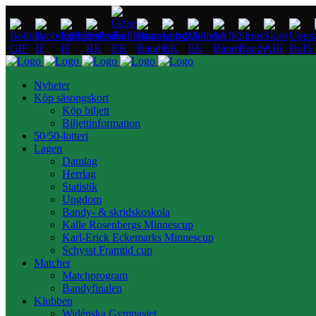
Nyheter
Köp säsongskort
Köp biljett
Biljettinformation
50/50-lotteri
Lagen
Damlag
Herrlag
Statistik
Ungdom
Bandy- & skridskoskola
Kalle Rosenbergs Minnescup
Karl-Erick Eckemarks Minnescup
Schysst Framtid cup
Matcher
Matchprogram
Bandyfinalen
Klubben
Widénska Gymnasiet