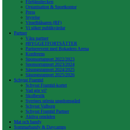
Förtjänsttecken
Organisation & Sportkontor
Press
Styrelse
Visselblåsaren (RF)
Vi söker publikvärdar
Partner
Våra partner
#BYGGETFORTSÄTTER
Partnerevent med Bokadero Arena
Konferens
Sponsorrapport 2022/2023
Sponsorrapport 2023/2024
Säsongsrapport 2024/2025
Säsongsrapport 2025/2026
Schysst Framtid
Schysst Framtid-kortet
Vad gör vi?
Skolbesök
Sveriges största ungdomsgård
Schysst Valborg
Schysst Framtid Partner
Aktiva områden
Mat och bandy
Sommarbandy & Daycamps