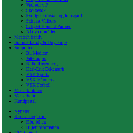
Vad gör vi?
Skolbesök
Sveriges största ungdomsgård
Schysst Valborg
Schysst Framtid Partner
Aktiva områden
Mat och bandy
Sommarbandy & Daycamps
Supporter
Bli Medlem
Jätteloppis
Kalle Rosenberg
Karl-Erik Eckemark
VSK Sports
VSK Vännerna
VSK Fotboll
Mästarklubben
Mästarhäftet
Kundportal
Nyheter
Köp säsongskort
Köp biljett
Biljettinformation
50/50-lotteri