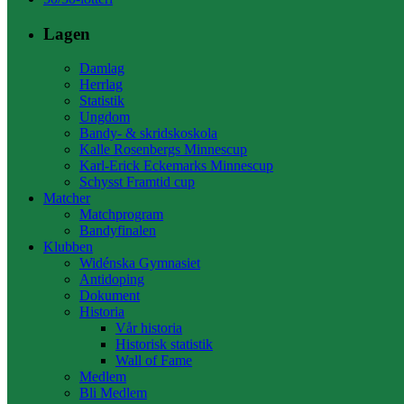
Lagen
Damlag
Herrlag
Statistik
Ungdom
Bandy- & skridskoskola
Kalle Rosenbergs Minnescup
Karl-Erick Eckemarks Minnescup
Schysst Framtid cup
Matcher
Matchprogram
Bandyfinalen
Klubben
Widénska Gymnasiet
Antidoping
Dokument
Historia
Vår historia
Historisk statistik
Wall of Fame
Medlem
Bli Medlem