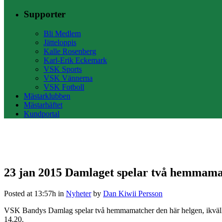
Supporter
Bli Medlem
Jätteloppis
Kalle Rosenberg
Karl-Erik Eckemark
VSK Sports
VSK Vännerna
VSK Fotboll
Mästarklubben
Mästarhäftet
Kundportal
23 jan 2015
Damlaget spelar två hemmamat
Posted at 13:57h
in
Nyheter
by
Dan Kiwii Persson
VSK Bandys Damlag spelar två hemmamatcher den här helgen, ikväl
14.20.