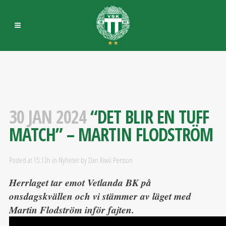
30 JAN 2024
“DET BLIR EN TUFF
MATCH” – MARTIN FLODSTRÖM
Posted at 15:13h
in
Nyheter
by
Dan Kiwii Persson
Herrlaget tar emot Vetlanda BK på
onsdagskvällen och vi stämmer av läget med
Martin Flodström inför fajten.