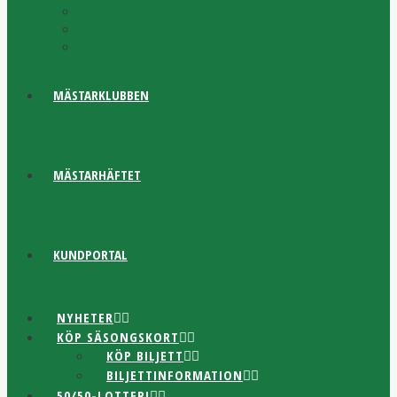
VSK Sports
VSK Vännerna
VSK Fotboll
MÄSTARKLUBBEN
MÄSTARHÄFTET
KUNDPORTAL
NYHETER
KÖP SÄSONGSKORT
KÖP BILJETT
BILJETTINFORMATION
50/50-LOTTERI