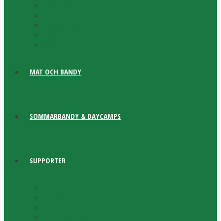
Skolbesök
Sveriges största ungdomsgård
Schysst Valborg
Schysst Framtid Partner
Aktiva områden
MAT OCH BANDY
SOMMARBANDY & DAYCAMPS
SUPPORTER
Bli Medlem
Jätteloppis
Kalle Rosenberg
Karl-Erik Eckemark