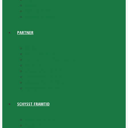
Styrelse
Visselblåsaren (RF)
Vi söker publikvärdar
PARTNER
Våra partner
#BYGGETFORTSÄTTER
Partnerevent med Bokadero Arena
Konferens
Sponsorrapport 2022/2023
Sponsorrapport 2023/2024
Säsongsrapport 2024/2025
Säsongsrapport 2025/2026
SCHYSST FRAMTID
Schysst Framtid-kortet
Vad gör vi?