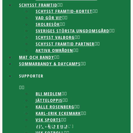
SCHYSST FRAMTID
SCHYSST FRAMTID-KORTET
VAD GÖR VI?
SKOLBESÖK
SVERIGES STÖRSTA UNGDOMSGÅRD
SCHYSST VALBORG
SCHYSST FRAMTID PARTNER
AKTIVA OMRÅDEN
MAT OCH BANDY
SOMMARBANDY & DAYCAMPS
SUPPORTER
BLI MEDLEM
JÄTTELOPPIS
KALLE ROSENBERG
KARL-ERIK ECKEMARK
VSK SPORTS
25 JUN 2024
ELLEN SPÅNG
VSK VÄNNERNA
VSK FOTBOLL