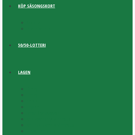
KÖP SÄSONGSKORT
Köp biljett
Biljettinformation
50/50-LOTTERI
LAGEN
Damlag
Herrlag
Statistik
Ungdom
Bandy- & skridskoskola
Kalle Rosenbergs Minnescup
Karl-Erick Eckemarks Minnescup
Schysst Framtid cup