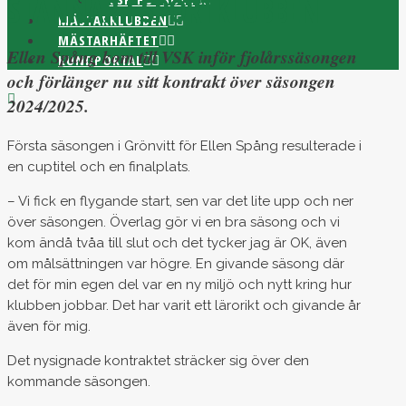
STANNAR I SPORTKLUBBEN
MÄSTARKLUBBEN
MÄSTARHÄFTET
Ellen Spång kom till VSK inför fjolårssäsongen
KUNDPORTAL
och förlänger nu sitt kontrakt över säsongen
2024/2025.
Första säsongen i Grönvitt för Ellen Spång resulterade i
en cuptitel och en finalplats.
– Vi fick en flygande start, sen var det lite upp och ner
över säsongen. Överlag gör vi en bra säsong och vi
kom ändå tvåa till slut och det tycker jag är OK, även
om målsättningen var högre. En givande säsong där
det för min egen del var en ny miljö och nytt kring hur
klubben jobbar. Det har varit ett lärorikt och givande år
även för mig.
Det nysignade kontraktet sträcker sig över den
kommande säsongen.