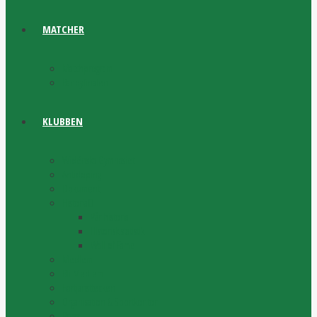
MATCHER
Matchprogram
Bandyfinalen
KLUBBEN
Widénska Gymnasiet
Antidoping
Dokument
Historia
Vår historia
Historisk statistik
Wall of Fame
Medlem
Bli Medlem
Förtjänsttecken
Organisation & Sportkontor
Press