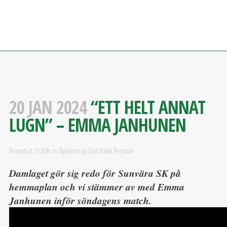
20 JAN 2024
“ETT HELT ANNAT
LUGN” – EMMA JANHUNEN
Posted at 13:30h
in
Nyheter
by
Dan Kiwii Persson
Damlaget gör sig redo för Sunvära SK på
hemmaplan och vi stämmer av med Emma
Janhunen inför söndagens match.