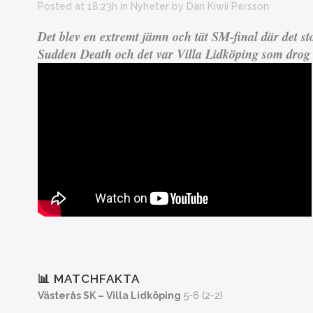
Posted at 18:23h
in
Nyheter
by
Dan Kiwii Persson
Det blev en extremt jämn och tät SM-final där det st
Sudden Death och det var Villa Lidköping som drog d
📊 MATCHFAKTA
Västerås SK – Villa Lidköping
5-6 (2-2)