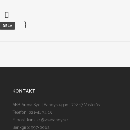
DELA
KONTAKT
ABB Arena Syd | Bandystugan | 722 17 Västerås
Telefon: 021-41 34 15
E-post:
kansliet@vskbandy.se
Bankgiro: 997-0062