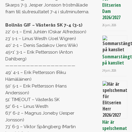
Elitserien
Skarps 7-3. Jesper Jonsson tröstmålade
Dam
fram till slutresultatet 7-4 i slutminuterna.
2026/2027
Bollnäs GIF – Västerås SK 7-4 (3-1)
26 juni, 2026
22’ 0-1 – Emil Juhlén (Oskar Alfredsson)
23’ 1-1 – Linus Westh (Joel Wigren)
40’ 2-1 – Denis Sadakov (Jens Wiik)
45+1’ 3-1 – Erik Pettersson (Anton
Sommarstäng
Dahlberg)
på kansliet
—————————————————
24 juni, 2026
49’ 4-1 – Erik Pettersson (Riku
Hämäläinen)
50’ 5-1 – Erik Pettersson (Hans
Andersson)
51’ TIMEOUT – Västerås SK
52’ 6-1 – Linus Westh
67’ 6-2 – Magnus Joneby (Jesper
Jonsson)
Här är
73’ 6-3 – Viktor Spångberg (Martin
spelschemat