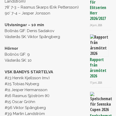
Landström)
för
Elitserien
78’ 7-3 – Rasmus Skarps (Erik Pettersson)
Herr
90’ 7-4 – Jesper Jonsson
2026/2027
Utvisningar – 10 min
24 juni, 2026
Bollnäs GIF: Denis Sadakov
Västerås SK: Viktor Spångberg
Hörnor
Bollnös GIF: 9
Rapport
Västerås SK: 10
från
årsmötet
VSK BANDYS STARTELVA
2026
#23 Henrik Kjellsson (mv)
17 juni, 2026
#25 Tobias Nyberg
#11 Jesper Hermansson
#16 Rasmus Sjöström (K)
#15 Oscar Gröhn
#96 Viktor Spångberg
#39 Martin Landström
Spelschemat