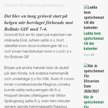
Posted at 21:09h
in
Nyheter
by
Dan Kiwii Persson
Det blev en tung grönvit start på
helgen när herrlaget förlorade mot
Bollnäs GIF med 7-4.
Ladda hem
Grönvitt fick en fin start på matchen när
spelschemat
inlånade Emil Juhlén satte 0-1. Kort
till din
därefter kom dock kvitteringen till 1-1
kalender
och innan halvtidsvilan kom 2-1 och 3-1
30 juli, 2026
för Bollnäs GIF.
Början på andra halvlek blev lik slutet
på den första, två snabba hemmamål
och underläge 5-1 för VSK. Även 6-1 kom
innan comebackande Magnus Joneby
kunde sätta reduceringen till 6-2.
Hoppet tändes ytterligare när Viktor
Här är
Spångberg satte 6-3, men fem minuter
spelschemat
senare gjorde hemmalagets Rasmus
för