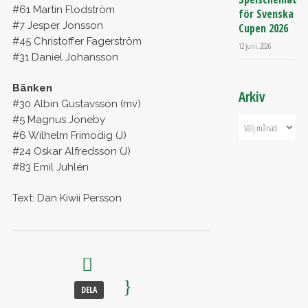
#61 Martin Flodström
för Svenska
#7 Jesper Jonsson
Cupen 2026
#45 Christoffer Fagerström
12 juni, 2026
#31 Daniel Johansson
Bänken
Arkiv
#30 Albin Gustavsson (mv)
#5 Magnus Joneby
#6 Wilhelm Frimodig (J)
#24 Oskar Alfredsson (J)
#83 Emil Juhlén
Text: Dan Kiwii Persson
DELA