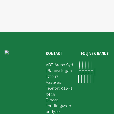
KONTAKT
FÖLJ VSK BANDY
ABB Arena Syd
| Bandystugan
| 722 17
Västerås
Telefon: 021-41
34 15
E-post:
kansliet@vskb
andy.se