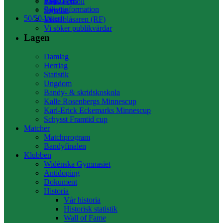
Köp biljett
Press
VSK Fotboll
Biljettinformation
Styrelse
50/50-lotteri
Visselblåsaren (RF)
Vi söker publikvärdar
Lagen
Damlag
Herrlag
Statistik
Ungdom
Bandy- & skridskoskola
Kalle Rosenbergs Minnescup
Karl-Erick Eckemarks Minnescup
Schysst Framtid cup
Matcher
Matchprogram
Bandyfinalen
Klubben
Widénska Gymnasiet
Antidoping
Dokument
Historia
Vår historia
Historisk statistik
Wall of Fame