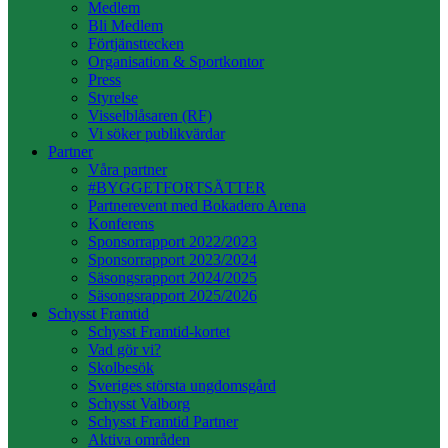
Medlem
Bli Medlem
Förtjänsttecken
Organisation & Sportkontor
Press
Styrelse
Visselblåsaren (RF)
Vi söker publikvärdar
Partner
Våra partner
#BYGGETFORTSÄTTER
Partnerevent med Bokadero Arena
Konferens
Sponsorrapport 2022/2023
Sponsorrapport 2023/2024
Säsongsrapport 2024/2025
Säsongsrapport 2025/2026
Schysst Framtid
Schysst Framtid-kortet
Vad gör vi?
Skolbesök
Sveriges största ungdomsgård
Schysst Valborg
Schysst Framtid Partner
Aktiva områden