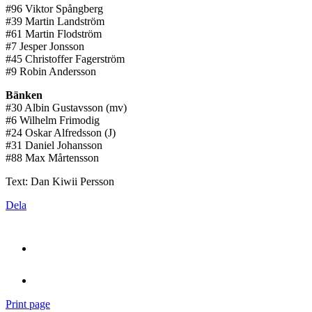
#96 Viktor Spångberg
#39 Martin Landström
#61 Martin Flodström
#7 Jesper Jonsson
#45 Christoffer Fagerström
#9 Robin Andersson
Bänken
#30 Albin Gustavsson (mv)
#6 Wilhelm Frimodig
#24 Oskar Alfredsson (J)
#31 Daniel Johansson
#88 Max Mårtensson
Text: Dan Kiwii Persson
Dela
Print page