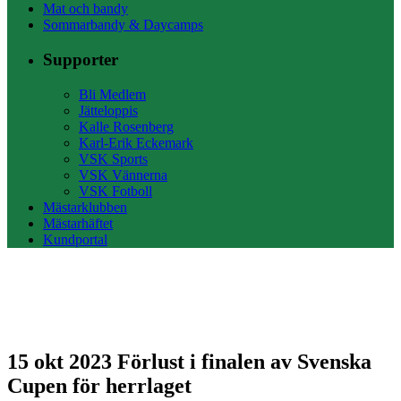
Mat och bandy
Sommarbandy & Daycamps
Supporter
Bli Medlem
Jätteloppis
Kalle Rosenberg
Karl-Erik Eckemark
VSK Sports
VSK Vännerna
VSK Fotboll
Mästarklubben
Mästarhäftet
Kundportal
15 okt 2023
Förlust i finalen av Svenska
Cupen för herrlaget