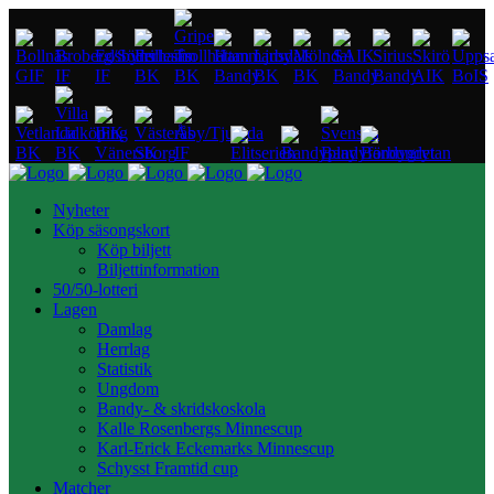
Nyheter
Köp säsongskort
Köp biljett
Biljettinformation
50/50-lotteri
Lagen
Damlag
Herrlag
Statistik
Ungdom
Bandy- & skridskoskola
Kalle Rosenbergs Minnescup
Karl-Erick Eckemarks Minnescup
Schysst Framtid cup
Matcher