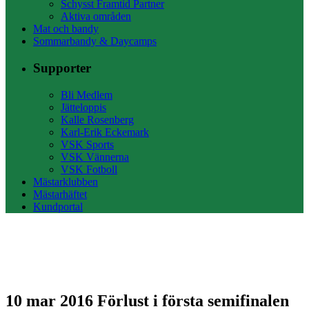
Schysst Framtid Partner
Aktiva områden
Mat och bandy
Sommarbandy & Daycamps
Supporter
Bli Medlem
Jätteloppis
Kalle Rosenberg
Karl-Erik Eckemark
VSK Sports
VSK Vännerna
VSK Fotboll
Mästarklubben
Mästarhäftet
Kundportal
10 mar 2016
Förlust i första semifinalen