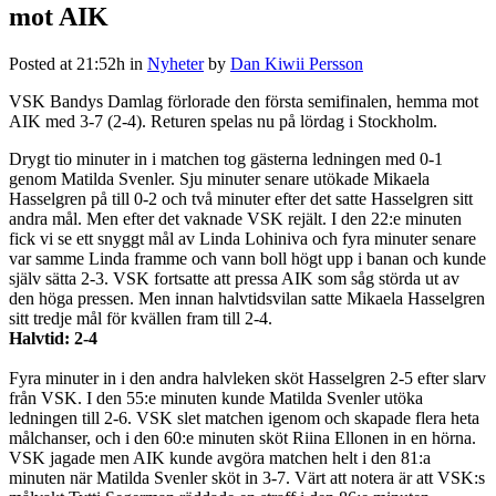
mot AIK
Posted at 21:52h
in
Nyheter
by
Dan Kiwii Persson
VSK Bandys Damlag förlorade den första semifinalen, hemma mot
AIK med 3-7 (2-4). Returen spelas nu på lördag i Stockholm.
Drygt tio minuter in i matchen tog gästerna ledningen med 0-1
genom Matilda Svenler. Sju minuter senare utökade Mikaela
Hasselgren på till 0-2 och två minuter efter det satte Hasselgren sitt
andra mål. Men efter det vaknade VSK rejält. I den 22:e minuten
fick vi se ett snyggt mål av Linda Lohiniva och fyra minuter senare
var samme Linda framme och vann boll högt upp i banan och kunde
själv sätta 2-3. VSK fortsatte att pressa AIK som såg störda ut av
den höga pressen. Men innan halvtidsvilan satte Mikaela Hasselgren
sitt tredje mål för kvällen fram till 2-4.
Halvtid: 2-4
Fyra minuter in i den andra halvleken sköt Hasselgren 2-5 efter slarv
från VSK. I den 55:e minuten kunde Matilda Svenler utöka
ledningen till 2-6. VSK slet matchen igenom och skapade flera heta
målchanser, och i den 60:e minuten sköt Riina Ellonen in en hörna.
VSK jagade men AIK kunde avgöra matchen helt i den 81:a
minuten när Matilda Svenler sköt in 3-7. Värt att notera är att VSK:s