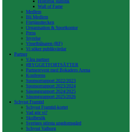
Historisk statistik
Wall of Fame
Medlem
Bli Medlem
Förtjänsttecken
Organisation & Sportkontor
Press
Styrelse
Visselblåsaren (RF)
Vi söker publikvärdar
Partner
Våra partner
#BYGGETFORTSÄTTER
Partnerevent med Bokadero Arena
Konferens
Sponsorrapport 2022/2023
Sponsorrapport 2023/2024
Säsongsrapport 2024/2025
Säsongsrapport 2025/2026
Schysst Framtid
Schysst Framtid-kortet
Vad gör vi?
Skolbesök
Sveriges största ungdomsgård
Schysst Valborg