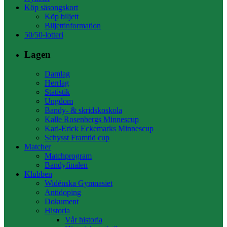
Köp säsongskort
Köp biljett
Biljettinformation
50/50-lotteri
Lagen
Damlag
Herrlag
Statistik
Ungdom
Bandy- & skridskoskola
Kalle Rosenbergs Minnescup
Karl-Erick Eckemarks Minnescup
Schysst Framtid cup
Matcher
Matchprogram
Bandyfinalen
Klubben
Widénska Gymnasiet
Antidoping
Dokument
Historia
Vår historia