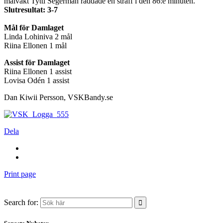
målvakt Tytti Segerman räddade en straff i den 86:e minuten.
Slutresultat: 3-7
Mål för Damlaget
Linda Lohiniva 2 mål
Riina Ellonen 1 mål
Assist för Damlaget
Riina Ellonen 1 assist
Lovisa Odén 1 assist
Dan Kiwii Persson, VSKBandy.se
Dela
Print page
Search for: