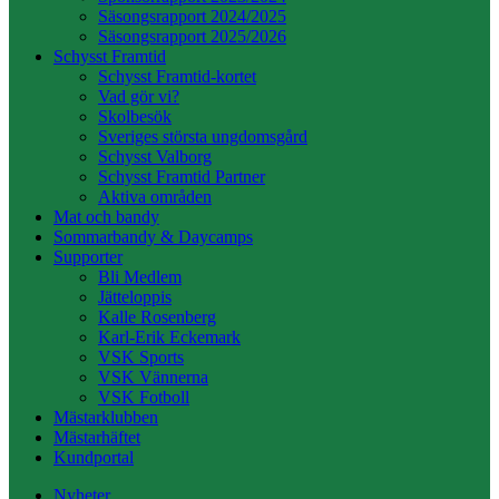
Säsongsrapport 2024/2025
Säsongsrapport 2025/2026
Schysst Framtid
Schysst Framtid-kortet
Vad gör vi?
Skolbesök
Sveriges största ungdomsgård
Schysst Valborg
Schysst Framtid Partner
Aktiva områden
Mat och bandy
Sommarbandy & Daycamps
Supporter
Bli Medlem
Jätteloppis
Kalle Rosenberg
Karl-Erik Eckemark
VSK Sports
VSK Vännerna
VSK Fotboll
Mästarklubben
Mästarhäftet
Kundportal
Nyheter