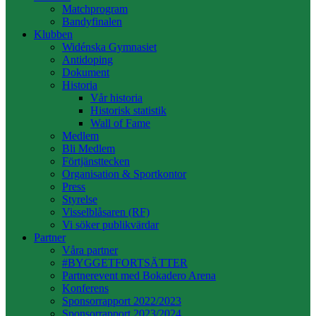
Matchprogram
Bandyfinalen
Klubben
Widénska Gymnasiet
Antidoping
Dokument
Historia
Vår historia
Historisk statistik
Wall of Fame
Medlem
Bli Medlem
Förtjänsttecken
Organisation & Sportkontor
Press
Styrelse
Visselblåsaren (RF)
Vi söker publikvärdar
Partner
Våra partner
#BYGGETFORTSÄTTER
Partnerevent med Bokadero Arena
Konferens
Sponsorrapport 2022/2023
Sponsorrapport 2023/2024