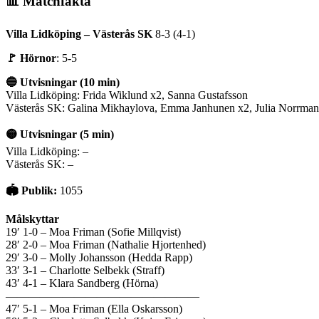
📊 Matchfakta
Villa Lidköping – Västerås SK
8-3 (4-1)
🚩 Hörnor
: 5-5
🔵 Utvisningar (10 min)
Villa Lidköping: Frida Wiklund x2, Sanna Gustafsson
Västerås SK: Galina Mikhaylova, Emma Janhunen x2, Julia Norrman
🟡 Utvisningar (5 min)
Villa Lidköping: –
Västerås SK: –
🏟️ Publik:
1055
Målskyttar
19′ 1-0 – Moa Friman (Sofie Millqvist)
28′ 2-0 – Moa Friman (Nathalie Hjortenhed)
29′ 3-0 – Molly Johansson (Hedda Rapp)
33′ 3-1 – Charlotte Selbekk (Straff)
43′ 4-1 – Klara Sandberg (Hörna)
—————————————————
47′ 5-1 – Moa Friman (Ella Oskarsson)