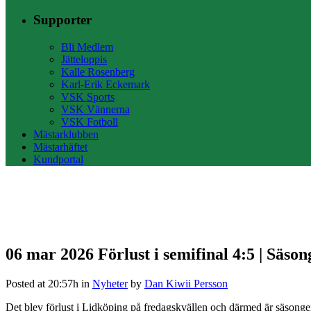
Supporter
Bli Medlem
Jätteloppis
Kalle Rosenberg
Karl-Erik Eckemark
VSK Sports
VSK Vännerna
VSK Fotboll
Mästarklubben
Mästarhäftet
Kundportal
06 mar 2026
Förlust i semifinal 4:5 | Säso
Posted at 20:57h
in
Nyheter
by
Dan Kiwii Persson
Det blev förlust i Lidköping på fredagskvällen och därmed är säsongen