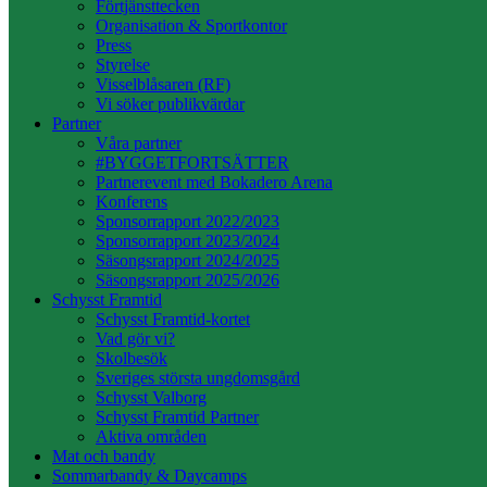
Förtjänsttecken
Organisation & Sportkontor
Press
Styrelse
Visselblåsaren (RF)
Vi söker publikvärdar
Partner
Våra partner
#BYGGETFORTSÄTTER
Partnerevent med Bokadero Arena
Konferens
Sponsorrapport 2022/2023
Sponsorrapport 2023/2024
Säsongsrapport 2024/2025
Säsongsrapport 2025/2026
Schysst Framtid
Schysst Framtid-kortet
Vad gör vi?
Skolbesök
Sveriges största ungdomsgård
Schysst Valborg
Schysst Framtid Partner
Aktiva områden
Mat och bandy
Sommarbandy & Daycamps