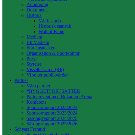
Antidoping
Dokument
Historia
Vår historia
Historisk statistik
Wall of Fame
Medlem
Bli Medlem
Förtjänsttecken
Organisation & Sportkontor
Press
Styrelse
Visselblåsaren (RF)
Vi söker publikvärdar
Partner
Våra partner
#BYGGETFORTSÄTTER
Partnerevent med Bokadero Arena
Konferens
Sponsorrapport 2022/2023
Sponsorrapport 2023/2024
Säsongsrapport 2024/2025
Säsongsrapport 2025/2026
Schysst Framtid
Schysst Framtid-kortet