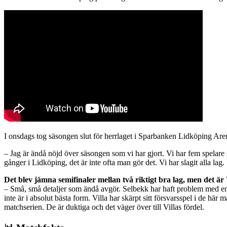
I onsdags tog säsongen slut för herrlaget i Sparbanken Lidköping Aren
– Jag är ändå nöjd över säsongen som vi har gjort. Vi har fem spelare s
gånger i Lidköping, det är inte ofta man gör det. Vi har slagit alla lag.
Det blev jämna semifinaler mellan två riktigt bra lag, men det ä
– Små, små detaljer som ändå avgör. Selbekk har haft problem med en fo
inte är i absolut bästa form. Villa har skärpt sitt försvarsspel i de här
matchserien. De är duktiga och det väger över till Villas fördel.