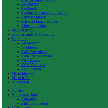
Vad gör vi?
Skolbesök
Sveriges största ungdomsgård
Schysst Valborg
Schysst Framtid Partner
Aktiva områden
Mat och bandy
Sommarbandy & Daycamps
Supporter
Bli Medlem
Jätteloppis
Kalle Rosenberg
Karl-Erik Eckemark
VSK Sports
VSK Vännerna
VSK Fotboll
Mästarklubben
Mästarhäftet
Kundportal
Nyheter
Köp säsongskort
Köp biljett
Biljettinformation
50/50-lotteri