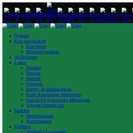
Nyheter
Köp säsongskort
Köp biljett
Biljettinformation
50/50-lotteri
Lagen
Damlag
Herrlag
Statistik
Ungdom
Bandy- & skridskoskola
Kalle Rosenbergs Minnescup
Karl-Erick Eckemarks Minnescup
Schysst Framtid cup
Matcher
Matchprogram
Bandyfinalen
Klubben
Widénska Gymnasiet