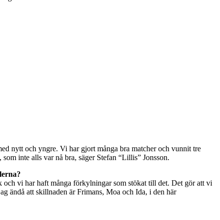
å med nytt och yngre. Vi har gjort många bra matcher och vunnit tre
, som inte alls var nå bra, säger Stefan “Lillis” Jonsson.
alerna?
och vi har haft många förkylningar som stökat till det. Det gör att vi
r jag ändå att skillnaden är Frimans, Moa och Ida, i den här