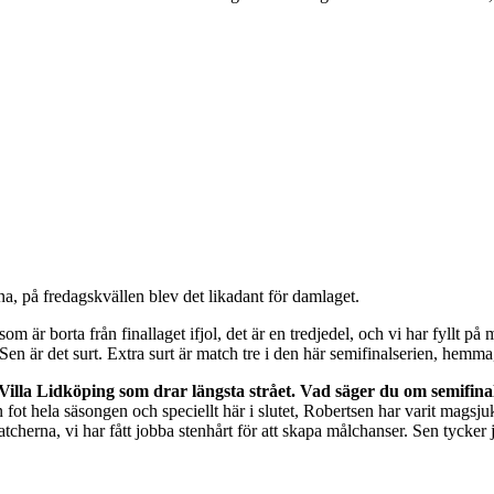
a, på fredagskvällen blev det likadant för damlaget.
om är borta från finallaget ifjol, det är en tredjedel, och vi har fyllt p
 Sen är det surt. Extra surt är match tre i den här semifinalserien, hemma
r Villa Lidköping som drar längsta strået. Vad säger du om semifin
t hela säsongen och speciellt här i slutet, Robertsen har varit magsjuk 
 matcherna, vi har fått jobba stenhårt för att skapa målchanser. Sen tycke