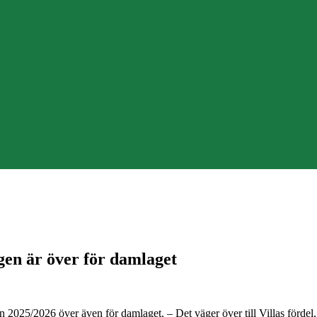
ngen är över för damlaget
 2025/2026 över även för damlaget. – Det väger över till Villas fördel, 