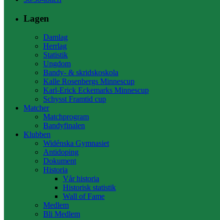
Lagen
Damlag
Herrlag
Statistik
Ungdom
Bandy- & skridskoskola
Kalle Rosenbergs Minnescup
Karl-Erick Eckemarks Minnescup
Schysst Framtid cup
Matcher
Matchprogram
Bandyfinalen
Klubben
Widénska Gymnasiet
Antidoping
Dokument
Historia
Vår historia
Historisk statistik
Wall of Fame
Medlem
Bli Medlem