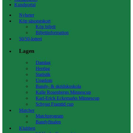
Kundportal
Nyheter
Köp säsongskort
Köp biljett
Biljettinformation
50/50-lotteri
Lagen
Damlag
Herrlag
Statistik
Ungdom
Bandy- & skridskoskola
Kalle Rosenbergs Minnescup
Karl-Erick Eckemarks Minnescup
Schysst Framtid cup
Matcher
Matchprogram
Bandyfinalen
Klubben