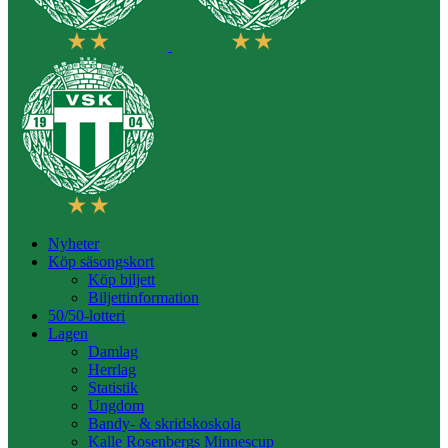
Nyheter
Köp säsongskort
Köp biljett
Biljettinformation
50/50-lotteri
Lagen
Damlag
Herrlag
Statistik
Ungdom
Bandy- & skridskoskola
Kalle Rosenbergs Minnescup