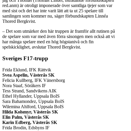
jag och Thomas (Thomas Linder, biträdande förbundskapten
red.anm) är otroligt imponerade över samtliga tjejer som var
med sist och det har inte varit lätt att ta ut 25 spelare till
samlingen som kommer nu, säger förbundskapten Linnéa
Thored Bergkvist.
– Det som utmärker den här truppen är framför allt rutinen på
de spelare som var med även förra säsongen men också att vi
har många spelare med en hög högstanivå och fin
spelskicklighet, avslutar Thored Bergkvist.
Sveriges F17-trupp
Frida Eklund, IFK Rättvik
Svea Aspelin, Västerås SK
Felicia Kullberg, IFK Vänersborg
Nora Staaf, Söråkers IF
Tess Strand, Sandvikens AIK
Ethel Hyllander, Uppsala BoIS
Sara Bahamondez, Uppsala BoIS
Wilemina Ahlford, Uppsala BoIS
Hilda Kolsmyr, Västerås SK
Elin Palm, Västerås SK
Karin Edberg, Västerås SK
Frida Brodin, Edsbyns IF