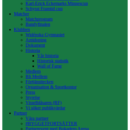
Karl-Erick Eckemarks Minnescup
Schysst Framtid cup
Matcher
Matchprogram
Bandyfinalen
Klubben
Widénska Gymnasiet
Antidoping
Dokument
Historia
Vår historia
Historisk statistik
Wall of Fame
Medlem
Bli Medlem
Förtjänsttecken
Organisation & Sportkontor
Press
Styrelse
Visselblåsaren (RF)
Vi söker publikvärdar
Partner
Våra partner
#BYGGETFORTSÄTTER
Partnerevent med Bokadero Arena