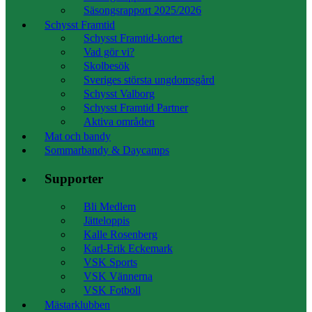
Säsongsrapport 2025/2026
Schysst Framtid
Schysst Framtid-kortet
Vad gör vi?
Skolbesök
Sveriges största ungdomsgård
Schysst Valborg
Schysst Framtid Partner
Aktiva områden
Mat och bandy
Sommarbandy & Daycamps
Supporter
Bli Medlem
Jätteloppis
Kalle Rosenberg
Karl-Erik Eckemark
VSK Sports
VSK Vännerna
VSK Fotboll
Mästarklubben