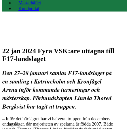
Mästarhäftet
Kundportal
22 jan 2024
Fyra VSK:are uttagna till
F17-landslaget
Den 27–28 januari samlas F17-landslaget på
en samling i Katrineholm och Kronfågel
Arena inför kommande turneringar och
mästerskap. Förbundskapten Linnéa Thored
Bergkvist har tagit ut truppen.
– Inför det här lägret har vi halverat truppen från decembers
endagsläger, där majoriteten av spelarna är födda 2007. Både