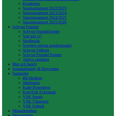
Konferens
Sponsorrapport 2022/2023
Sponsorrapport 2023/2024
Säsongsrapport 2024/2025
Säsongsrapport 2025/2026
Schysst Framtid
Schysst Framtid-kortet
Vad gör vi?
Skolbesök
Sveriges största ungdomsgård
Schysst Valborg
Schysst Framtid Partner
Aktiva områden
Mat och bandy
Sommarbandy & Daycamps
Supporter
Bli Medlem
Jätteloppis
Kalle Rosenberg
Karl-Erik Eckemark
VSK Sports
VSK Vännerna
VSK Fotboll
Mästarklubben
Mästarhäftet