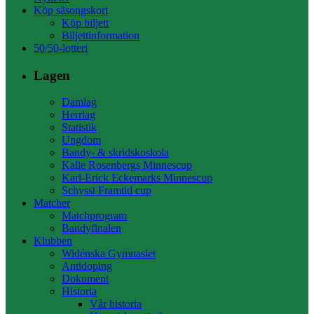
Köp säsongskort
Köp biljett
Biljettinformation
50/50-lotteri
Lagen
Damlag
Herrlag
Statistik
Ungdom
Bandy- & skridskoskola
Kalle Rosenbergs Minnescup
Karl-Erick Eckemarks Minnescup
Schysst Framtid cup
Matcher
Matchprogram
Bandyfinalen
Klubben
Widénska Gymnasiet
Antidoping
Dokument
Historia
Vår historia