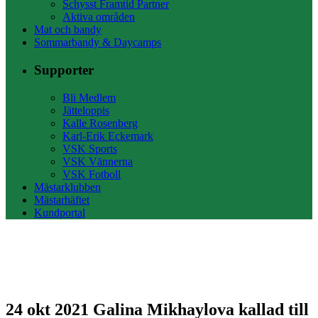
Schysst Framtid Partner
Aktiva områden
Mat och bandy
Sommarbandy & Daycamps
Supporter
Bli Medlem
Jätteloppis
Kalle Rosenberg
Karl-Erik Eckemark
VSK Sports
VSK Vännerna
VSK Fotboll
Mästarklubben
Mästarhäftet
Kundportal
24 okt 2021
Galina Mikhaylova kallad till