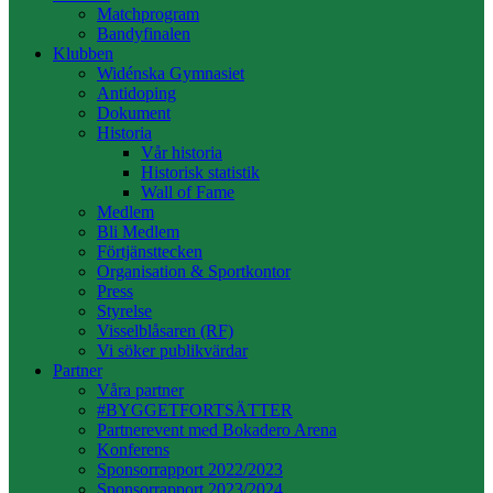
Matchprogram
Bandyfinalen
Klubben
Widénska Gymnasiet
Antidoping
Dokument
Historia
Vår historia
Historisk statistik
Wall of Fame
Medlem
Bli Medlem
Förtjänsttecken
Organisation & Sportkontor
Press
Styrelse
Visselblåsaren (RF)
Vi söker publikvärdar
Partner
Våra partner
#BYGGETFORTSÄTTER
Partnerevent med Bokadero Arena
Konferens
Sponsorrapport 2022/2023
Sponsorrapport 2023/2024