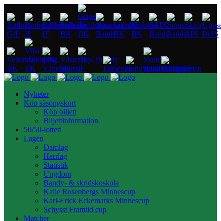
Nyheter
Köp säsongskort
Köp biljett
Biljettinformation
50/50-lotteri
Lagen
Damlag
Herrlag
Statistik
Ungdom
Bandy- & skridskoskola
Kalle Rosenbergs Minnescup
Karl-Erick Eckemarks Minnescup
Schysst Framtid cup
Matcher