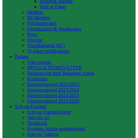
Historisk statistik
Wall of Fame
Medlem
Bli Medlem
Förtjänsttecken
Organisation & Sportkontor
Press
Styrelse
Visselblåsaren (RF)
Vi söker publikvärdar
Partner
Våra partner
#BYGGETFORTSÄTTER
Partnerevent med Bokadero Arena
Konferens
Sponsorrapport 2022/2023
Sponsorrapport 2023/2024
Säsongsrapport 2024/2025
Säsongsrapport 2025/2026
Schysst Framtid
Schysst Framtid-kortet
Vad gör vi?
Skolbesök
Sveriges största ungdomsgård
Schysst Valborg