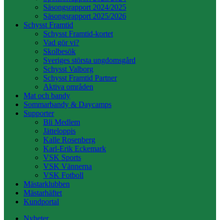
Säsongsrapport 2024/2025
Säsongsrapport 2025/2026
Schysst Framtid
Schysst Framtid-kortet
Vad gör vi?
Skolbesök
Sveriges största ungdomsgård
Schysst Valborg
Schysst Framtid Partner
Aktiva områden
Mat och bandy
Sommarbandy & Daycamps
Supporter
Bli Medlem
Jätteloppis
Kalle Rosenberg
Karl-Erik Eckemark
VSK Sports
VSK Vännerna
VSK Fotboll
Mästarklubben
Mästarhäftet
Kundportal
Nyheter