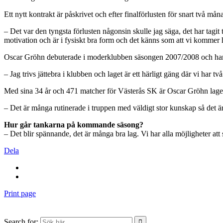
Ett nytt kontrakt är påskrivet och efter finalförlusten för snart två m
– Det var den tyngsta förlusten någonsin skulle jag säga, det har tagit t
motivation och är i fysiskt bra form och det känns som att vi kommer ha
Oscar Gröhn debuterade i moderklubben säsongen 2007/2008 och har 
– Jag trivs jättebra i klubben och laget är ett härligt gäng där vi har
Med sina 34 år och 471 matcher för Västerås SK är Oscar Gröhn laget
– Det är många rutinerade i truppen med väldigt stor kunskap så det är
Hur går tankarna på kommande säsong?
– Det blir spännande, det är många bra lag. Vi har alla möjligheter att 
Dela
Print page
Search for: