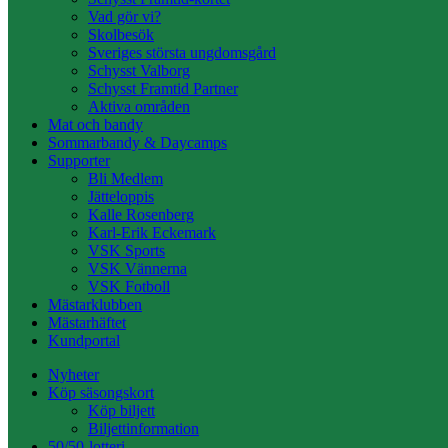
Vad gör vi?
Skolbesök
Sveriges största ungdomsgård
Schysst Valborg
Schysst Framtid Partner
Aktiva områden
Mat och bandy
Sommarbandy & Daycamps
Supporter
Bli Medlem
Jätteloppis
Kalle Rosenberg
Karl-Erik Eckemark
VSK Sports
VSK Vännerna
VSK Fotboll
Mästarklubben
Mästarhäftet
Kundportal
Nyheter
Köp säsongskort
Köp biljett
Biljettinformation
50/50-lotteri