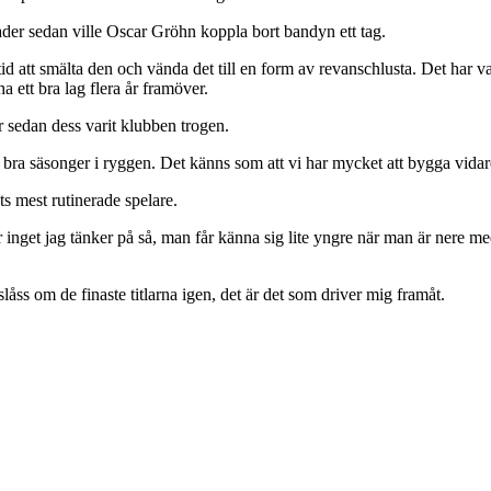
ånader sedan ville Oscar Gröhn koppla bort bandyn ett tag.
id att smälta den och vända det till en form av revanschlusta. Det har var
 ett bra lag flera år framöver.
sedan dess varit klubben trogen.
 två bra säsonger i ryggen. Det känns som att vi har mycket att bygga vi
s mest rutinerade spelare.
 inget jag tänker på så, man får känna sig lite yngre när man är nere m
slåss om de finaste titlarna igen, det är det som driver mig framåt.