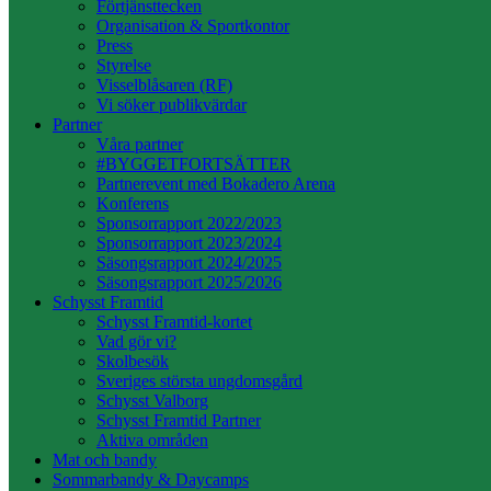
Förtjänsttecken
Organisation & Sportkontor
Press
Styrelse
Visselblåsaren (RF)
Vi söker publikvärdar
Partner
Våra partner
#BYGGETFORTSÄTTER
Partnerevent med Bokadero Arena
Konferens
Sponsorrapport 2022/2023
Sponsorrapport 2023/2024
Säsongsrapport 2024/2025
Säsongsrapport 2025/2026
Schysst Framtid
Schysst Framtid-kortet
Vad gör vi?
Skolbesök
Sveriges största ungdomsgård
Schysst Valborg
Schysst Framtid Partner
Aktiva områden
Mat och bandy
Sommarbandy & Daycamps