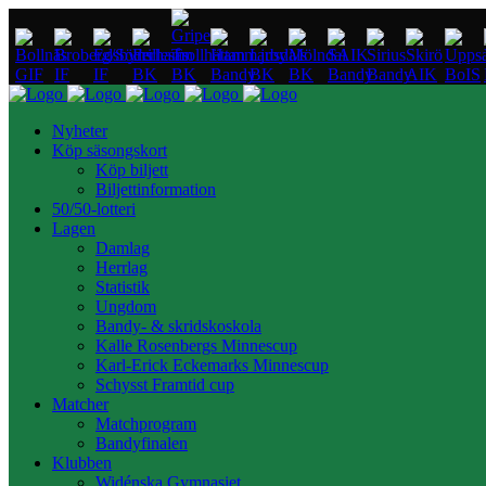
Nyheter
Köp säsongskort
Köp biljett
Biljettinformation
50/50-lotteri
Lagen
Damlag
Herrlag
Statistik
Ungdom
Bandy- & skridskoskola
Kalle Rosenbergs Minnescup
Karl-Erick Eckemarks Minnescup
Schysst Framtid cup
Matcher
Matchprogram
Bandyfinalen
Klubben
Widénska Gymnasiet