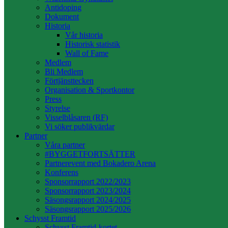
Antidoping
Dokument
Historia
Vår historia
Historisk statistik
Wall of Fame
Medlem
Bli Medlem
Förtjänsttecken
Organisation & Sportkontor
Press
Styrelse
Visselblåsaren (RF)
Vi söker publikvärdar
Partner
Våra partner
#BYGGETFORTSÄTTER
Partnerevent med Bokadero Arena
Konferens
Sponsorrapport 2022/2023
Sponsorrapport 2023/2024
Säsongsrapport 2024/2025
Säsongsrapport 2025/2026
Schysst Framtid
Schysst Framtid-kortet