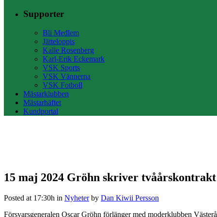
Supporter
Bli Medlem
Jätteloppis
Kalle Rosenberg
Karl-Erik Eckemark
VSK Sports
VSK Vännerna
VSK Fotboll
Mästarklubben
Mästarhäftet
Kundportal
15 maj 2024
Gröhn skriver tvåårskontrakt
Posted at 17:30h
in
Nyheter
by
Dan Kiwii Persson
Försvarsgeneralen Oscar Gröhn förlänger med moderklubben Västerås