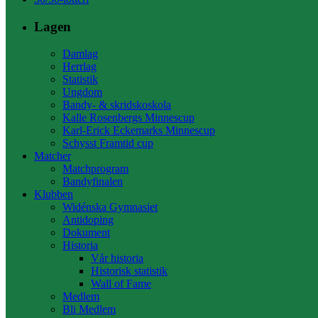
Lagen
Damlag
Herrlag
Statistik
Ungdom
Bandy- & skridskoskola
Kalle Rosenbergs Minnescup
Karl-Erick Eckemarks Minnescup
Schysst Framtid cup
Matcher
Matchprogram
Bandyfinalen
Klubben
Widénska Gymnasiet
Antidoping
Dokument
Historia
Vår historia
Historisk statistik
Wall of Fame
Medlem
Bli Medlem