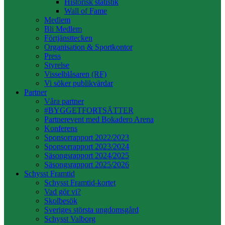
Historisk statistik
Wall of Fame
Medlem
Bli Medlem
Förtjänsttecken
Organisation & Sportkontor
Press
Styrelse
Visselblåsaren (RF)
Vi söker publikvärdar
Partner
Våra partner
#BYGGETFORTSÄTTER
Partnerevent med Bokadero Arena
Konferens
Sponsorrapport 2022/2023
Sponsorrapport 2023/2024
Säsongsrapport 2024/2025
Säsongsrapport 2025/2026
Schysst Framtid
Schysst Framtid-kortet
Vad gör vi?
Skolbesök
Sveriges största ungdomsgård
Schysst Valborg