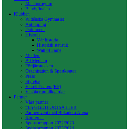
Matchprogram
Bandyfinalen
Klubben
Widénska Gymnasiet
Antidoping
Dokument
Historia
Vår historia
Historisk statistik
Wall of Fame
Medlem
Bli Medlem
Förtjänsttecken
Organisation & Sportkontor
Press
Styrelse
Visselblåsaren (RF)
Vi söker publikvärdar
Partner
Våra partner
#BYGGETFORTSÄTTER
Partnerevent med Bokadero Arena
Konferens
Sponsorrapport 2022/2023
Sponsorrapport 2023/2024