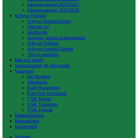
Säsongsrapport 2024/2025
Säsongsrapport 2025/2026
Schysst Framtid
Schysst Framtid-kortet
Vad gör vi?
Skolbesök
Sveriges största ungdomsgård
Schysst Valborg
Schysst Framtid Partner
Aktiva områden
Mat och bandy
Sommarbandy & Daycamps
Supporter
Bli Medlem
Jätteloppis
Kalle Rosenberg
Karl-Erik Eckemark
VSK Sports
VSK Vännerna
VSK Fotboll
Mästarklubben
Mästarhäftet
Kundportal
Nyheter