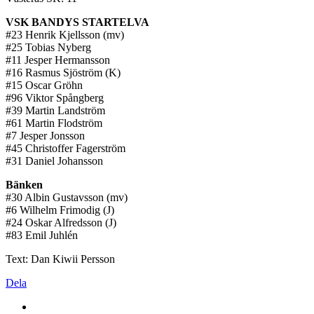
VSK BANDYS STARTELVA
#23 Henrik Kjellsson (mv)
#25 Tobias Nyberg
#11 Jesper Hermansson
#16 Rasmus Sjöström (K)
#15 Oscar Gröhn
#96 Viktor Spångberg
#39 Martin Landström
#61 Martin Flodström
#7 Jesper Jonsson
#45 Christoffer Fagerström
#31 Daniel Johansson
Bänken
#30 Albin Gustavsson (mv)
#6 Wilhelm Frimodig (J)
#24 Oskar Alfredsson (J)
#83 Emil Juhlén
Text: Dan Kiwii Persson
Dela