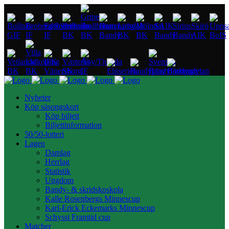
Nyheter
Köp säsongskort
Köp biljett
Biljettinformation
50/50-lotteri
Lagen
Damlag
Herrlag
Statistik
Ungdom
Bandy- & skridskoskola
Kalle Rosenbergs Minnescup
Karl-Erick Eckemarks Minnescup
Schysst Framtid cup
Matcher