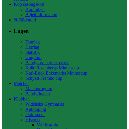
Köp säsongskort
Köp biljett
Biljettinformation
50/50-lotteri
Lagen
Damlag
Herrlag
Statistik
Ungdom
Bandy- & skridskoskola
Kalle Rosenbergs Minnescup
Karl-Erick Eckemarks Minnescup
Schysst Framtid cup
Matcher
Matchprogram
Bandyfinalen
Klubben
Widénska Gymnasiet
Antidoping
Dokument
Historia
Vår historia