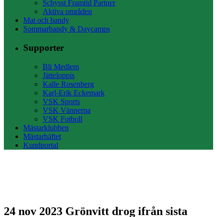
Schysst Framtid Partner
Aktiva områden
Mat och bandy
Sommarbandy & Daycamps
Supporter
Bli Medlem
Jätteloppis
Kalle Rosenberg
Karl-Erik Eckemark
VSK Sports
VSK Vännerna
VSK Fotboll
Mästarklubben
Mästarhäftet
Kundportal
24 nov 2023
Grönvitt drog ifrån sista