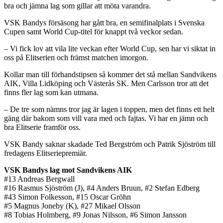
bra och jämna lag som gillar att möta varandra.
VSK Bandys försäsong har gått bra, en semifinalplats i Svenska
Cupen samt World Cup-titel för knappt två veckor sedan.
– Vi fick lov att vila lite veckan efter World Cup, sen har vi siktat in
oss på Elitserien och främst matchen imorgon.
Kollar man till förhandstipsen så kommer det stå mellan Sandvikens
AIK, Villa Lidköping och Västerås SK. Men Carlsson tror att det
finns fler lag som kan utmana.
– De tre som nämns tror jag är lagen i toppen, men det finns ett helt
gäng där bakom som vill vara med och fajtas. Vi har en jämn och
bra Elitserie framför oss.
VSK Bandy saknar skadade Ted Bergström och Patrik Sjöström till
fredagens Elitseriepremiär.
VSK Bandys lag mot Sandvikens AIK
#13 Andreas Bergwall
#16 Rasmus Sjöström (J), #4 Anders Bruun, #2 Stefan Edberg
#43 Simon Folkesson, #15 Oscar Gröhn
#5 Magnus Joneby (K), #27 Mikael Olsson
#8 Tobias Holmberg, #9 Jonas Nilsson, #6 Simon Jansson