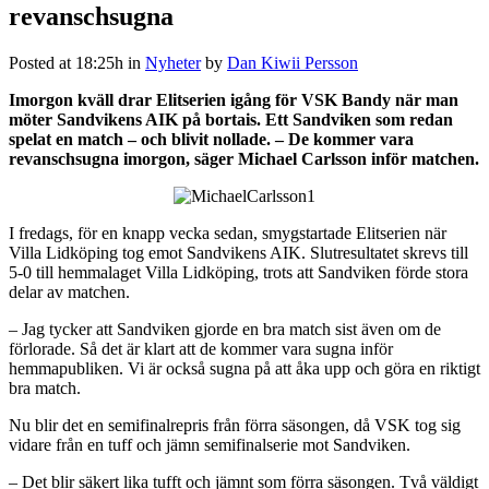
revanschsugna
Posted at 18:25h
in
Nyheter
by
Dan Kiwii Persson
Imorgon kväll drar Elitserien igång för VSK Bandy när man
möter Sandvikens AIK på bortais. Ett Sandviken som redan
spelat en match – och blivit nollade. – De kommer vara
revanschsugna imorgon, säger Michael Carlsson inför matchen.
I fredags, för en knapp vecka sedan, smygstartade Elitserien när
Villa Lidköping tog emot Sandvikens AIK. Slutresultatet skrevs till
5-0 till hemmalaget Villa Lidköping, trots att Sandviken förde stora
delar av matchen.
– Jag tycker att Sandviken gjorde en bra match sist även om de
förlorade. Så det är klart att de kommer vara sugna inför
hemmapubliken. Vi är också sugna på att åka upp och göra en riktigt
bra match.
Nu blir det en semifinalrepris från förra säsongen, då VSK tog sig
vidare från en tuff och jämn semifinalserie mot Sandviken.
– Det blir säkert lika tufft och jämnt som förra säsongen. Två väldigt