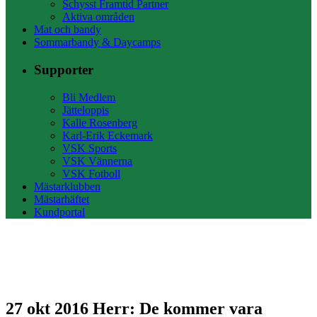
Schysst Framtid Partner
Aktiva områden
Mat och bandy
Sommarbandy & Daycamps
Supporter
Bli Medlem
Jätteloppis
Kalle Rosenberg
Karl-Erik Eckemark
VSK Sports
VSK Vännerna
VSK Fotboll
Mästarklubben
Mästarhäftet
Kundportal
27 okt 2016
Herr: De kommer vara