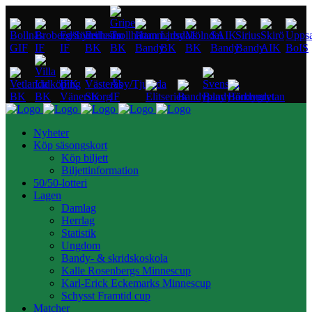
Nyheter
Köp säsongskort
Köp biljett
Biljettinformation
50/50-lotteri
Lagen
Damlag
Herrlag
Statistik
Ungdom
Bandy- & skridskoskola
Kalle Rosenbergs Minnescup
Karl-Erick Eckemarks Minnescup
Schysst Framtid cup
Matcher