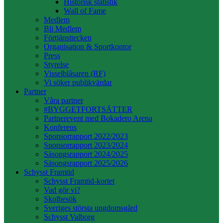
Historisk statistik
Wall of Fame
Medlem
Bli Medlem
Förtjänsttecken
Organisation & Sportkontor
Press
Styrelse
Visselblåsaren (RF)
Vi söker publikvärdar
Partner
Våra partner
#BYGGETFORTSÄTTER
Partnerevent med Bokadero Arena
Konferens
Sponsorrapport 2022/2023
Sponsorrapport 2023/2024
Säsongsrapport 2024/2025
Säsongsrapport 2025/2026
Schysst Framtid
Schysst Framtid-kortet
Vad gör vi?
Skolbesök
Sveriges största ungdomsgård
Schysst Valborg