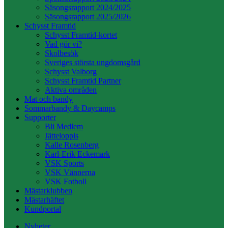
Säsongsrapport 2024/2025
Säsongsrapport 2025/2026
Schysst Framtid
Schysst Framtid-kortet
Vad gör vi?
Skolbesök
Sveriges största ungdomsgård
Schysst Valborg
Schysst Framtid Partner
Aktiva områden
Mat och bandy
Sommarbandy & Daycamps
Supporter
Bli Medlem
Jätteloppis
Kalle Rosenberg
Karl-Erik Eckemark
VSK Sports
VSK Vännerna
VSK Fotboll
Mästarklubben
Mästarhäftet
Kundportal
Nyheter