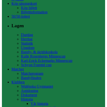
Köp säsongskort
Köp biljett
Biljettinformation
50/50-lotteri
Lagen
Damlag
Herrlag
Statistik
Ungdom
Bandy- & skridskoskola
Kalle Rosenbergs Minnescup
Karl-Erick Eckemarks Minnescup
Schysst Framtid cup
Matcher
Matchprogram
Bandyfinalen
Klubben
Widénska Gymnasiet
Antidoping
Dokument
Historia
Vår historia