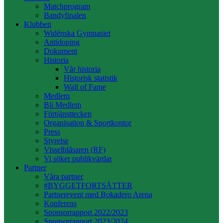
Matchprogram
Bandyfinalen
Klubben
Widénska Gymnasiet
Antidoping
Dokument
Historia
Vår historia
Historisk statistik
Wall of Fame
Medlem
Bli Medlem
Förtjänsttecken
Organisation & Sportkontor
Press
Styrelse
Visselblåsaren (RF)
Vi söker publikvärdar
Partner
Våra partner
#BYGGETFORTSÄTTER
Partnerevent med Bokadero Arena
Konferens
Sponsorrapport 2022/2023
Sponsorrapport 2023/2024