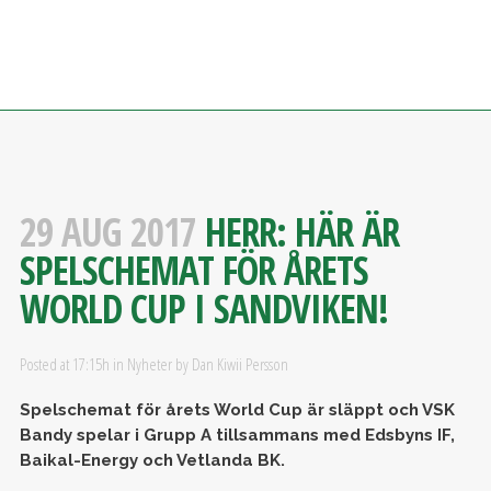
29 AUG 2017
HERR: HÄR ÄR
SPELSCHEMAT FÖR ÅRETS
WORLD CUP I SANDVIKEN!
Posted at 17:15h
in
Nyheter
by
Dan Kiwii Persson
Spelschemat för årets World Cup är släppt och VSK
Bandy spelar i Grupp A tillsammans med Edsbyns IF,
Baikal-Energy och Vetlanda BK.