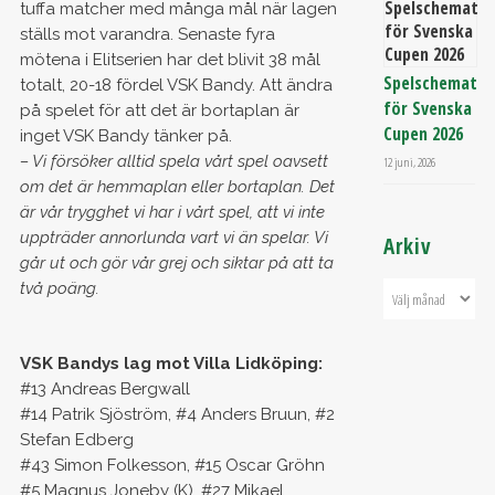
tuffa matcher med många mål när lagen
ställs mot varandra. Senaste fyra
mötena i Elitserien har det blivit 38 mål
Spelschemat
totalt, 20-18 fördel VSK Bandy. Att ändra
för Svenska
på spelet för att det är bortaplan är
Cupen 2026
inget VSK Bandy tänker på.
– Vi försöker alltid spela vårt spel oavsett
12 juni, 2026
om det är hemmaplan eller bortaplan. Det
är vår trygghet vi har i vårt spel, att vi inte
uppträder annorlunda vart vi än spelar. Vi
Arkiv
går ut och gör vår grej och siktar på att ta
två poäng.
VSK Bandys lag mot Villa Lidköping:
#13 Andreas Bergwall
#14 Patrik Sjöström, #4 Anders Bruun, #2
Stefan Edberg
#43 Simon Folkesson, #15 Oscar Gröhn
#5 Magnus Joneby (K), #27 Mikael