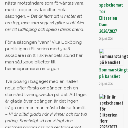
nästa motståndare som förväntas vara
spelschemat
med i toppen av tabellen hela
för
säsongen. –
Det är klart att vi möter ett
Elitserien
bra lag, men som sagt så gillar vi att åka
Dam
ner till Lidköping och spela i deras arena.
2026/2027
26 juni, 2026
Förra säsongen ”vann” Villa Lidköping
publikligan i Elitserien med 3028
åskådare i snitt. I skrivandets stund har
man sålt 3000 biljetter till
hemmapremiären imorgon.
Sommarstäng
på kansliet
Två poäng i bagaget med en hållen
24 juni, 2026
nolla efter första omgången och en
stenhård träningsvecka på det. Att laget
är glada över poängen är det ingen
fråga om, men man måste blicka framåt.
–
Vi är alltid glada när vi vinner och tar två
poäng. Samtidigt så har vi lagt den
matchen bakom oss och ser fram emot