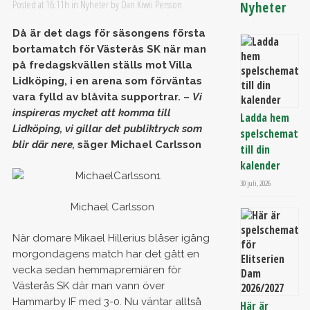
Posted at 16:11h
in
Nyheter
by
Dan Kiwii Persson
Nyheter
Då är det dags för säsongens första
bortamatch för Västerås SK när man
på fredagskvällen ställs mot Villa
Lidköping, i en arena som förväntas
vara fylld av blåvita supportrar. –
Vi
inspireras mycket att komma till
Ladda hem
Lidköping, vi gillar det publiktryck som
spelschemat
blir där nere,
säger Michael Carlsson
till din
kalender
30 juli, 2026
Michael Carlsson
När domare Mikael Hillerius blåser igång
morgondagens match har det gått en
vecka sedan hemmapremiären för
Västerås SK där man vann över
Hammarby IF med 3-0. Nu väntar alltså
Här är