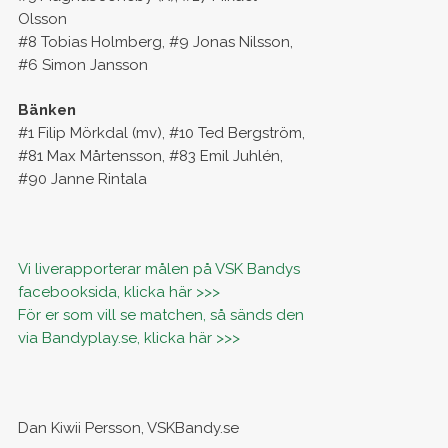
Olsson
#8 Tobias Holmberg, #9 Jonas Nilsson,
#6 Simon Jansson
Bänken
#1 Filip Mörkdal (mv), #10 Ted Bergström,
#81 Max Mårtensson, #83 Emil Juhlén,
#90 Janne Rintala
Vi liverapporterar målen på VSK Bandys
facebooksida, klicka här >>>
För er som vill se matchen, så sänds den
via Bandyplay.se, klicka här >>>
Dan Kiwii Persson, VSKBandy.se