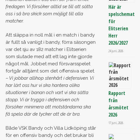
Här är
fredagen. Vi försöker alltid se till att sätta
spelschemat
oss i så bra skick som möjligt till alla
för
matcher.
Elitserien
Att släppa in noll mål i en match i bandy
Herr
är fullt så vanligt i bandy, förra säsongen
2026/2027
var det sju av 182 matcher i Elitserien
24 juni, 2026
som slutade med att ett lag inte gjorde
något mål. Jobbet med försvarsspelet
fortgår alltjämt som det offensiva spelet
.
–
Vi jobbar allihop stenhårt i defensiven. Vi
har lärt oss hur vi ska hantera olika
situationer i banan och vart vi ska sätta
Rapport
stopp. Vi är trygga i defensiven och
från
försöker minimera att motståndarna ska
årsmötet
få spela där de tycker att de är bra.
2026
17 juni, 2026
Både VSK Bandy och Villa Lidköping står
för en offensiv bandy och det brukar bli