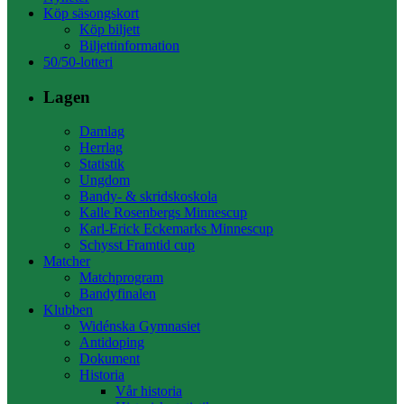
Köp säsongskort
Köp biljett
Biljettinformation
50/50-lotteri
Lagen
Damlag
Herrlag
Statistik
Ungdom
Bandy- & skridskoskola
Kalle Rosenbergs Minnescup
Karl-Erick Eckemarks Minnescup
Schysst Framtid cup
Matcher
Matchprogram
Bandyfinalen
Klubben
Widénska Gymnasiet
Antidoping
Dokument
Historia
Vår historia