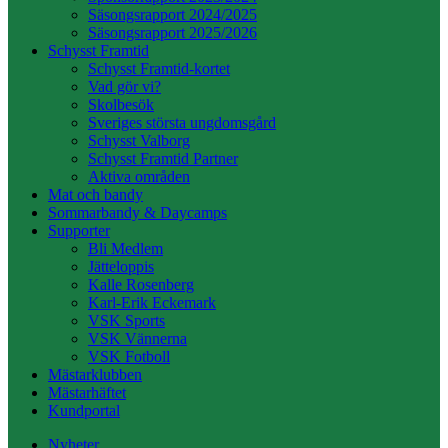
Säsongsrapport 2024/2025
Säsongsrapport 2025/2026
Schysst Framtid
Schysst Framtid-kortet
Vad gör vi?
Skolbesök
Sveriges största ungdomsgård
Schysst Valborg
Schysst Framtid Partner
Aktiva områden
Mat och bandy
Sommarbandy & Daycamps
Supporter
Bli Medlem
Jätteloppis
Kalle Rosenberg
Karl-Erik Eckemark
VSK Sports
VSK Vännerna
VSK Fotboll
Mästarklubben
Mästarhäftet
Kundportal
Nyheter