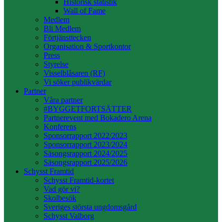
Historisk statistik
Wall of Fame
Medlem
Bli Medlem
Förtjänsttecken
Organisation & Sportkontor
Press
Styrelse
Visselblåsaren (RF)
Vi söker publikvärdar
Partner
Våra partner
#BYGGETFORTSÄTTER
Partnerevent med Bokadero Arena
Konferens
Sponsorrapport 2022/2023
Sponsorrapport 2023/2024
Säsongsrapport 2024/2025
Säsongsrapport 2025/2026
Schysst Framtid
Schysst Framtid-kortet
Vad gör vi?
Skolbesök
Sveriges största ungdomsgård
Schysst Valborg