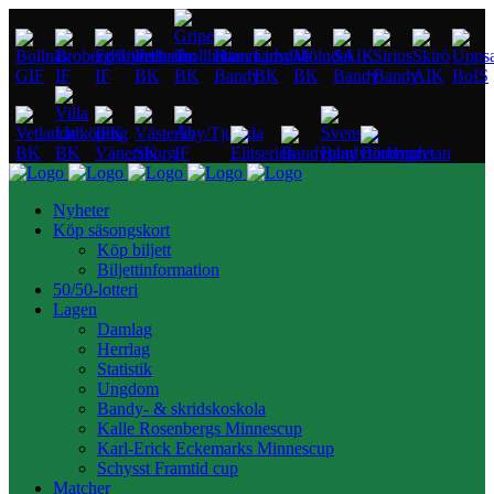
Nyheter
Köp säsongskort
Köp biljett
Biljettinformation
50/50-lotteri
Lagen
Damlag
Herrlag
Statistik
Ungdom
Bandy- & skridskoskola
Kalle Rosenbergs Minnescup
Karl-Erick Eckemarks Minnescup
Schysst Framtid cup
Matcher