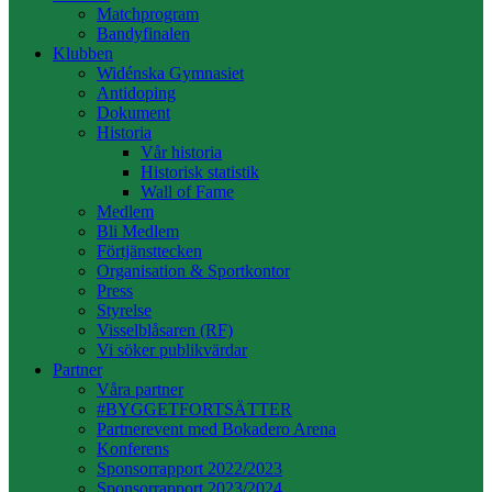
Matchprogram
Bandyfinalen
Klubben
Widénska Gymnasiet
Antidoping
Dokument
Historia
Vår historia
Historisk statistik
Wall of Fame
Medlem
Bli Medlem
Förtjänsttecken
Organisation & Sportkontor
Press
Styrelse
Visselblåsaren (RF)
Vi söker publikvärdar
Partner
Våra partner
#BYGGETFORTSÄTTER
Partnerevent med Bokadero Arena
Konferens
Sponsorrapport 2022/2023
Sponsorrapport 2023/2024