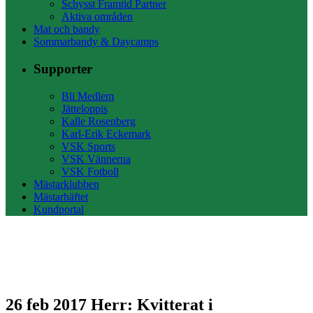
Schysst Framtid Partner
Aktiva områden
Mat och bandy
Sommarbandy & Daycamps
Supporter
Bli Medlem
Jätteloppis
Kalle Rosenberg
Karl-Erik Eckemark
VSK Sports
VSK Vännerna
VSK Fotboll
Mästarklubben
Mästarhäftet
Kundportal
26 feb 2017
Herr: Kvitterat i