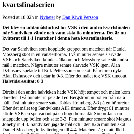
kvartsfinalserien
Posted at 18:02h
in
Nyheter
by
Dan Kiwii Persson
Det blev en uddamålsförlust för VSK i den andra kvartsfinalen
när Sandviken vände och vann sista tio minuterna. Det är nu
kvitterat till 1-1 i matcher i denna heta kvartsfinalserie.
Det var Sandviken som kopplade greppet om matchen när Daniel
Mossberg sköt in en vänsterhörna. Två minuter senare slarvade
VSK och Sandviken kunde ställa om och Mossberg satte sitt andra
mål i matchen. Några minuter senare slarvade VSK igen, Alan
Dzhusoev spelade till Erik Pettersson som sköt. På returen dyker
Alan Dzhusoev och petar in 0-3. Efter det målet tog VSK timeout.
Halvtidsresultat: 0-3
Direkt i den andra halvleken hade VSK höjt tempot och målen kom
därefter. Två minuter in petade Ted Bergström in bollen från nära
håll. Två minuter senare satte Tobias Holmberg 2-3 på en hörnretur.
Efter det målet tog Sandvikens AIK timeout. Efter drygt 61 minuter
körde VSK en spelvariant på en högerhörna där Simon Jansson
snappade upp bollen och satte 3-3. Fem minuter senare sköt Magnus
Joneby in 4-3. Sandviken jagade mål och i den 82:a minuten sköt
Daniel Mossberg in kvitteringen till 4-4. Matchen såg ut att, likt i