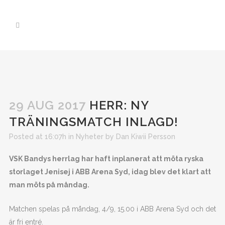
29 AUG 2017
HERR: NY
TRÄNINGSMATCH INLAGD!
Posted at 16:07h
in
Nyheter
by
Dan Kiwii Persson
VSK Bandys herrlag har haft inplanerat att möta ryska
storlaget Jenisej i ABB Arena Syd, idag blev det klart att
man möts på måndag.
Matchen spelas på måndag, 4/9, 15.00 i ABB Arena Syd och det
är fri entré.