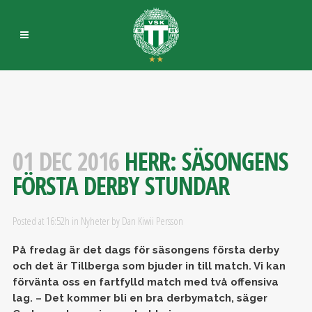
01 DEC 2016
HERR: SÄSONGENS
FÖRSTA DERBY STUNDAR
Posted at 16:52h
in
Nyheter
by
Dan Kiwii Persson
På fredag är det dags för säsongens första derby
och det är Tillberga som bjuder in till match. Vi kan
förvänta oss en fartfylld match med två offensiva
lag. – Det kommer bli en bra derbymatch, säger