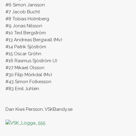
#6 Simon Jansson
#7 Jacob Bucht
#8 Tobias Holmberg
#9 Jonas Nilsson
#10 Ted Bergström
#13 Andreas Bergwall (Mv)
#14 Patrik Sjöström
#15 Oscar Gröhn
#16 Rasmus Sjöström (J)
#27 Mikael Olsson
#30 Filip Mörkdal (Mv)
#43 Simon Folkesson
#83 Emil Juhlén
Dan Kiwii Persson, VSKBandy.se