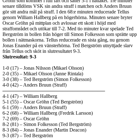
Gröhn som kommer i full fart och sätter 5-1 i nättaket. Tre minuter
senare tilldöms VSK sin andra straff i matchen och Anders Bruun
gör sitt andra mål på straff. I den 68:e minuten reducerade Tellus
genom William Hallberg på en högerhörna. Minuten senare bryter
Oscar Gröhn på mittplan och avlossar ett skott i höjd med
straffområdet och utökar till 7-2. Med tio minuter kvar spelade Ted
Bergström in bollen från höger till Simon Folkesson som sprätte upp
bollen i nätmaskorna. Tellus reducerade en sista gång, nu genom
Jonas Enander på en vänsterhörna. Ted Bergström utnyttjade slarv
från Tellus och sköt in slutresultatet 9-3.
Slutresultat: 9-3
1-0 (17) – Jonas Nilsson (Mikael Olsson)
2-0 (35) – Mikael Olsson (Janne Rintala)
3-0 (38) – Ted Bergström (Simon Folkesson)
4-0 (42) – Anders Bruun (Straff)
————————————————————–
4-1 (47) – William Hallberg
5-1 (55) – Oscar Gröhn (Ted Bergström)
6-1 (59) – Anders Bruun (Straff)
6-2 (68) – William Hallberg (Fredrik Larsson)
7-2 (69) – Oscar Gröhn
8-2 (81) – Simon Folkesson (Ted Bergström)
8-3 (84) – Jonas Enander (Martin Deacon)
9-3 (87) – Ted Bergström