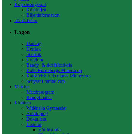
Köp säsongskort
Köp biljett
Biljettinformation
50/50-lotteri
Lagen
Damlag
Herrlag
Statistik
Ungdom
Bandy- & skridskoskola
Kalle Rosenbergs Minnescup
Karl-Erick Eckemarks Minnescup
Schysst Framtid cup
Matcher
Matchprogram
Bandyfinalen
Klubben
Widénska Gymnasiet
Antidoping
Dokument
Historia
Vår historia