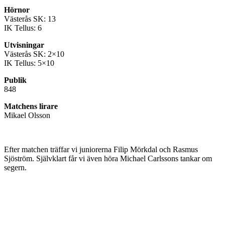
Hörnor
Västerås SK: 13
IK Tellus: 6
Utvisningar
Västerås SK: 2×10
IK Tellus: 5×10
Publik
848
Matchens lirare
Mikael Olsson
Efter matchen träffar vi juniorerna Filip Mörkdal och Rasmus
Sjöström. Självklart får vi även höra Michael Carlssons tankar om
segern.