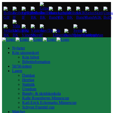
Nyheter
Köp säsongskort
Köp biljett
Biljettinformation
50/50-lotteri
Lagen
Damlag
Herrlag
Statistik
Ungdom
Bandy- & skridskoskola
Kalle Rosenbergs Minnescup
Karl-Erick Eckemarks Minnescup
Schysst Framtid cup
Matcher