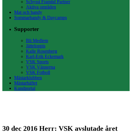
Schysst Framtid Partner
Aktiva områden
Mat och bandy
Sommarbandy & Daycamps
Supporter
Bli Medlem
Jätteloppis
Kalle Rosenberg
Karl-Erik Eckemark
VSK Sports
VSK Vännerna
VSK Fotboll
Mästarklubben
Mästarhäftet
Kundportal
30 dec 2016
Herr: VSK avslutade året