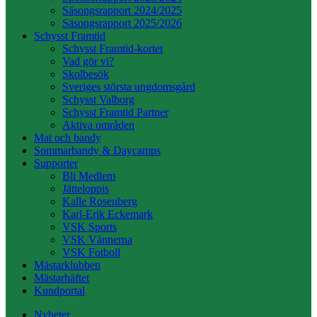
Säsongsrapport 2024/2025
Säsongsrapport 2025/2026
Schysst Framtid
Schysst Framtid-kortet
Vad gör vi?
Skolbesök
Sveriges största ungdomsgård
Schysst Valborg
Schysst Framtid Partner
Aktiva områden
Mat och bandy
Sommarbandy & Daycamps
Supporter
Bli Medlem
Jätteloppis
Kalle Rosenberg
Karl-Erik Eckemark
VSK Sports
VSK Vännerna
VSK Fotboll
Mästarklubben
Mästarhäftet
Kundportal
Nyheter