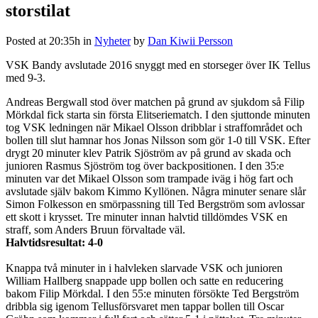
storstilat
Posted at 20:35h
in
Nyheter
by
Dan Kiwii Persson
VSK Bandy avslutade 2016 snyggt med en storseger över IK Tellus
med 9-3.
Andreas Bergwall stod över matchen på grund av sjukdom så Filip
Mörkdal fick starta sin första Elitseriematch. I den sjuttonde minuten
tog VSK ledningen när Mikael Olsson dribblar i straffområdet och
bollen till slut hamnar hos Jonas Nilsson som gör 1-0 till VSK. Efter
drygt 20 minuter klev Patrik Sjöström av på grund av skada och
junioren Rasmus Sjöström tog över backpositionen. I den 35:e
minuten var det Mikael Olsson som trampade iväg i hög fart och
avslutade själv bakom Kimmo Kyllönen. Några minuter senare slår
Simon Folkesson en smörpassning till Ted Bergström som avlossar
ett skott i krysset. Tre minuter innan halvtid tilldömdes VSK en
straff, som Anders Bruun förvaltade väl.
Halvtidsresultat: 4-0
Knappa två minuter in i halvleken slarvade VSK och junioren
William Hallberg snappade upp bollen och satte en reducering
bakom Filip Mörkdal. I den 55:e minuten försökte Ted Bergström
dribbla sig igenom Tellusförsvaret men tappar bollen till Oscar