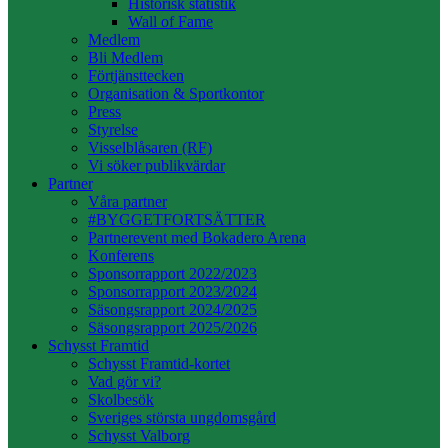
Historisk statistik
Wall of Fame
Medlem
Bli Medlem
Förtjänsttecken
Organisation & Sportkontor
Press
Styrelse
Visselblåsaren (RF)
Vi söker publikvärdar
Partner
Våra partner
#BYGGETFORTSÄTTER
Partnerevent med Bokadero Arena
Konferens
Sponsorrapport 2022/2023
Sponsorrapport 2023/2024
Säsongsrapport 2024/2025
Säsongsrapport 2025/2026
Schysst Framtid
Schysst Framtid-kortet
Vad gör vi?
Skolbesök
Sveriges största ungdomsgård
Schysst Valborg