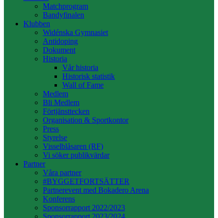
Matchprogram
Bandyfinalen
Klubben
Widénska Gymnasiet
Antidoping
Dokument
Historia
Vår historia
Historisk statistik
Wall of Fame
Medlem
Bli Medlem
Förtjänsttecken
Organisation & Sportkontor
Press
Styrelse
Visselblåsaren (RF)
Vi söker publikvärdar
Partner
Våra partner
#BYGGETFORTSÄTTER
Partnerevent med Bokadero Arena
Konferens
Sponsorrapport 2022/2023
Sponsorrapport 2023/2024