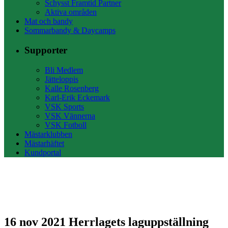
Schysst Framtid Partner
Aktiva områden
Mat och bandy
Sommarbandy & Daycamps
Supporter
Bli Medlem
Jätteloppis
Kalle Rosenberg
Karl-Erik Eckemark
VSK Sports
VSK Vännerna
VSK Fotboll
Mästarklubben
Mästarhäftet
Kundportal
16 nov 2021
Herrlagets laguppställning