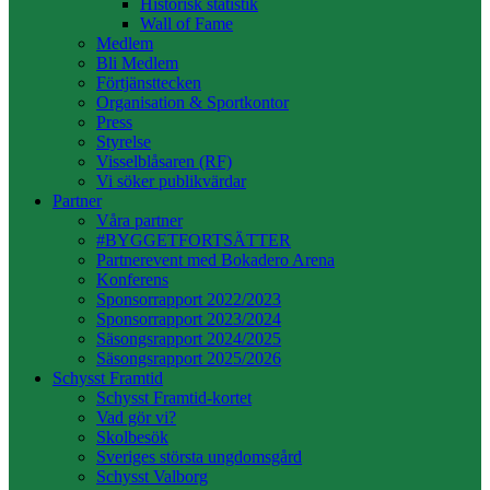
Historisk statistik
Wall of Fame
Medlem
Bli Medlem
Förtjänsttecken
Organisation & Sportkontor
Press
Styrelse
Visselblåsaren (RF)
Vi söker publikvärdar
Partner
Våra partner
#BYGGETFORTSÄTTER
Partnerevent med Bokadero Arena
Konferens
Sponsorrapport 2022/2023
Sponsorrapport 2023/2024
Säsongsrapport 2024/2025
Säsongsrapport 2025/2026
Schysst Framtid
Schysst Framtid-kortet
Vad gör vi?
Skolbesök
Sveriges största ungdomsgård
Schysst Valborg