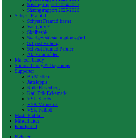
Säsongsrapport 2024/2025
Säsongsrapport 2025/2026
Schysst Framtid
Schysst Framtid-kortet
Vad gör vi?
Skolbesök
Sveriges största ungdomsgård
Schysst Valborg
Schysst Framtid Partner
Aktiva områden
Mat och bandy
Sommarbandy & Daycamps
Supporter
Bli Medlem
Jätteloppis
Kalle Rosenberg
Karl-Erik Eckemark
VSK Sports
VSK Vännerna
VSK Fotboll
Mästarklubben
Mästarhäftet
Kundportal
Nyheter