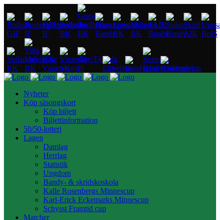
Nyheter
Köp säsongskort
Köp biljett
Biljettinformation
50/50-lotteri
Lagen
Damlag
Herrlag
Statistik
Ungdom
Bandy- & skridskoskola
Kalle Rosenbergs Minnescup
Karl-Erick Eckemarks Minnescup
Schysst Framtid cup
Matcher