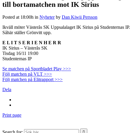
till bortamatchen mot IK Sirius
Posted at 18:00h
in
Nyheter
by
Dan Kiwii Persson
Ikväll möter Västerås SK Uppsalalaget IK Sirius på Studenternas IP.
Såhär ställer Grönvitt upp.
E L I T S E R I E N H E R R
IK Sirius – Västerås SK
Tisdag 16/11 19:00
Studenternas IP
Se matchen på Sportbladet Play >>>
Följ matchen på VLT >>>
Följ matchen på Elitrapport >>>
Dela
Print page
Search for: