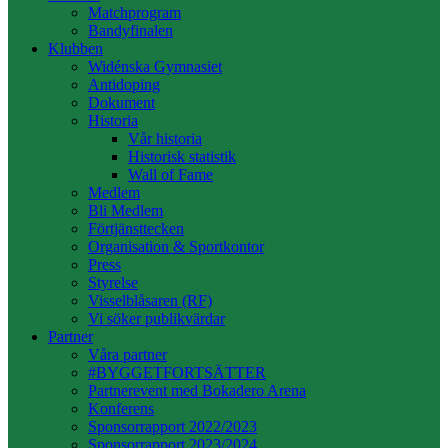
Matchprogram
Bandyfinalen
Klubben
Widénska Gymnasiet
Antidoping
Dokument
Historia
Vår historia
Historisk statistik
Wall of Fame
Medlem
Bli Medlem
Förtjänsttecken
Organisation & Sportkontor
Press
Styrelse
Visselblåsaren (RF)
Vi söker publikvärdar
Partner
Våra partner
#BYGGETFORTSÄTTER
Partnerevent med Bokadero Arena
Konferens
Sponsorrapport 2022/2023
Sponsorrapport 2023/2024