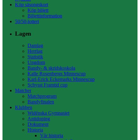
Köp säsongskort
Köp biljett
Biljettinformation
50/50-lotteri
Lagen
Damlag
Herrlag
Statistik
Ungdom
Bandy- & skridskoskola
Kalle Rosenbergs Minnescup
Karl-Erick Eckemarks Minnescup
Schysst Framtid cup
Matcher
Matchprogram
Bandyfinalen
Klubben
Widénska Gymnasiet
Antidoping
Dokument
Historia
Vår historia