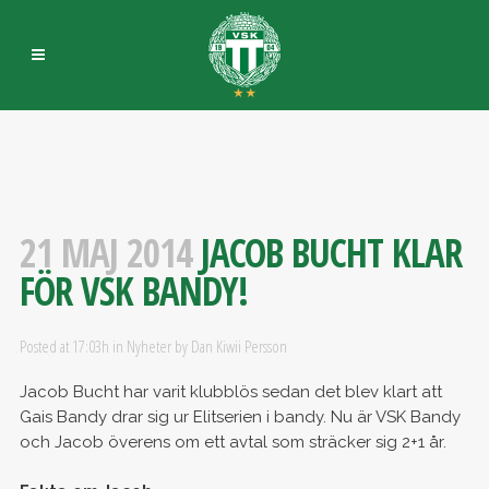
21 MAJ 2014
JACOB BUCHT KLAR
FÖR VSK BANDY!
Posted at 17:03h
in
Nyheter
by
Dan Kiwii Persson
Jacob Bucht har varit klubblös sedan det blev klart att
Gais Bandy drar sig ur Elitserien i bandy. Nu är VSK Bandy
och Jacob överens om ett avtal som sträcker sig 2+1 år.