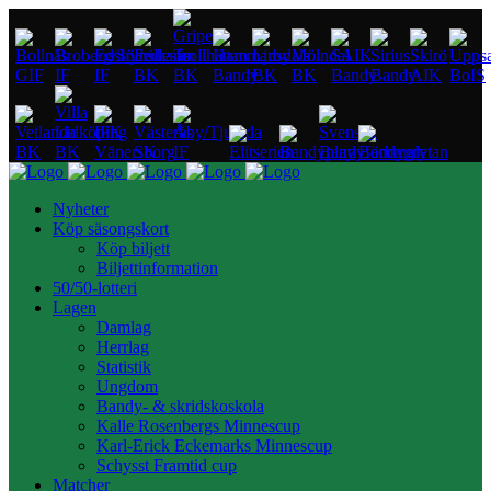
Nyheter
Köp säsongskort
Köp biljett
Biljettinformation
50/50-lotteri
Lagen
Damlag
Herrlag
Statistik
Ungdom
Bandy- & skridskoskola
Kalle Rosenbergs Minnescup
Karl-Erick Eckemarks Minnescup
Schysst Framtid cup
Matcher