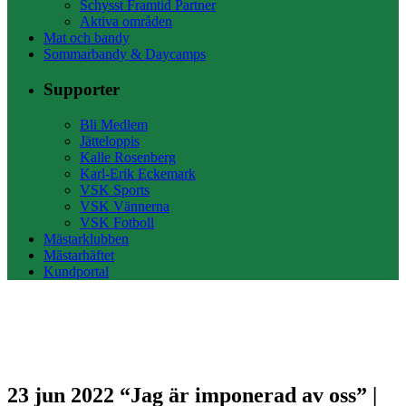
Schysst Framtid Partner
Aktiva områden
Mat och bandy
Sommarbandy & Daycamps
Supporter
Bli Medlem
Jätteloppis
Kalle Rosenberg
Karl-Erik Eckemark
VSK Sports
VSK Vännerna
VSK Fotboll
Mästarklubben
Mästarhäftet
Kundportal
23 jun 2022
“Jag är imponerad av oss” |