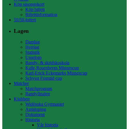
Köp säsongskort
Köp biljett
Biljettinformation
50/50-lotteri
Lagen
Damlag
Herrlag
Statistik
Ungdom
Bandy- & skridskoskola
Kalle Rosenbergs Minnescup
Karl-Erick Eckemarks Minnescup
Schysst Framtid cup
Matcher
Matchprogram
Bandyfinalen
Klubben
Widénska Gymnasiet
Antidoping
Dokument
Historia
Vår historia