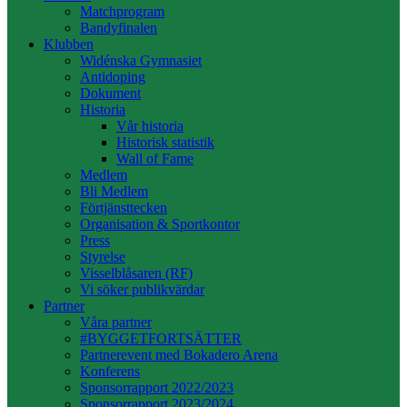
Matchprogram
Bandyfinalen
Klubben
Widénska Gymnasiet
Antidoping
Dokument
Historia
Vår historia
Historisk statistik
Wall of Fame
Medlem
Bli Medlem
Förtjänsttecken
Organisation & Sportkontor
Press
Styrelse
Visselblåsaren (RF)
Vi söker publikvärdar
Partner
Våra partner
#BYGGETFORTSÄTTER
Partnerevent med Bokadero Arena
Konferens
Sponsorrapport 2022/2023
Sponsorrapport 2023/2024