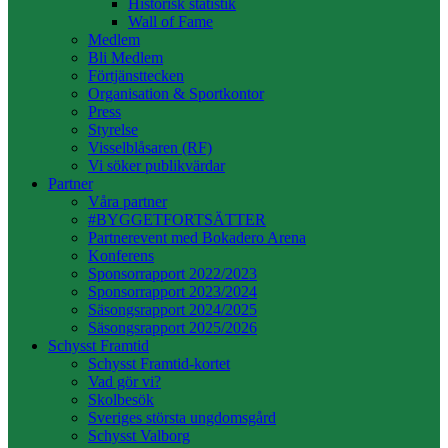
Historisk statistik
Wall of Fame
Medlem
Bli Medlem
Förtjänsttecken
Organisation & Sportkontor
Press
Styrelse
Visselblåsaren (RF)
Vi söker publikvärdar
Partner
Våra partner
#BYGGETFORTSÄTTER
Partnerevent med Bokadero Arena
Konferens
Sponsorrapport 2022/2023
Sponsorrapport 2023/2024
Säsongsrapport 2024/2025
Säsongsrapport 2025/2026
Schysst Framtid
Schysst Framtid-kortet
Vad gör vi?
Skolbesök
Sveriges största ungdomsgård
Schysst Valborg