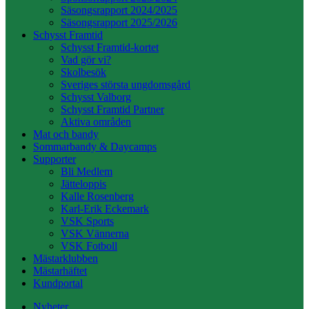
Säsongsrapport 2024/2025
Säsongsrapport 2025/2026
Schysst Framtid
Schysst Framtid-kortet
Vad gör vi?
Skolbesök
Sveriges största ungdomsgård
Schysst Valborg
Schysst Framtid Partner
Aktiva områden
Mat och bandy
Sommarbandy & Daycamps
Supporter
Bli Medlem
Jätteloppis
Kalle Rosenberg
Karl-Erik Eckemark
VSK Sports
VSK Vännerna
VSK Fotboll
Mästarklubben
Mästarhäftet
Kundportal
Nyheter