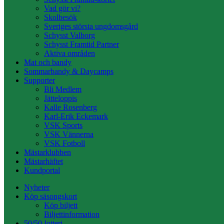
Vad gör vi?
Skolbesök
Sveriges största ungdomsgård
Schysst Valborg
Schysst Framtid Partner
Aktiva områden
Mat och bandy
Sommarbandy & Daycamps
Supporter
Bli Medlem
Jätteloppis
Kalle Rosenberg
Karl-Erik Eckemark
VSK Sports
VSK Vännerna
VSK Fotboll
Mästarklubben
Mästarhäftet
Kundportal
Nyheter
Köp säsongskort
Köp biljett
Biljettinformation
50/50-lotteri