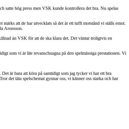
och satte hög press men VSK kunde kontrollera det bra. Nu spelas
märks att de har utvecklats så det är ett tufft motstånd vi ställs emot.
lla Aronsson.
llnad än VSK för att de ska klara det. Det väntar troligtvis en
mtidigt som vi är lite revanschsugna på den spelmässiga prestationen. Vi
 Det är bara att köra på samtidigt som jag tycker vi har ett bra
ror det täta spelschemat gynnar oss, vi känner oss starka och har