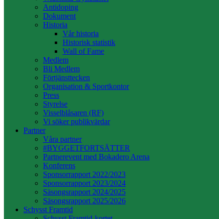
Antidoping
Dokument
Historia
Vår historia
Historisk statistik
Wall of Fame
Medlem
Bli Medlem
Förtjänsttecken
Organisation & Sportkontor
Press
Styrelse
Visselblåsaren (RF)
Vi söker publikvärdar
Partner
Våra partner
#BYGGETFORTSÄTTER
Partnerevent med Bokadero Arena
Konferens
Sponsorrapport 2022/2023
Sponsorrapport 2023/2024
Säsongsrapport 2024/2025
Säsongsrapport 2025/2026
Schysst Framtid
Schysst Framtid-kortet