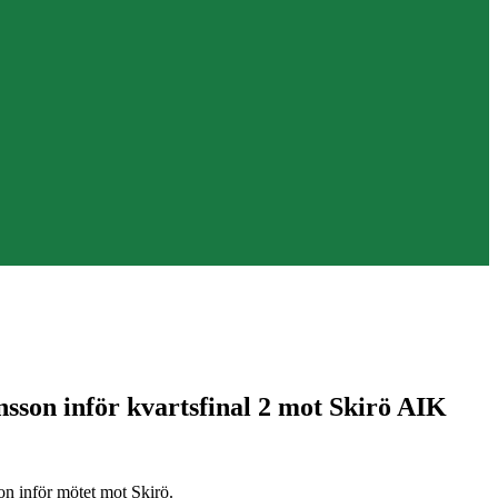
nsson inför kvartsfinal 2 mot Skirö AIK
on inför mötet mot Skirö.