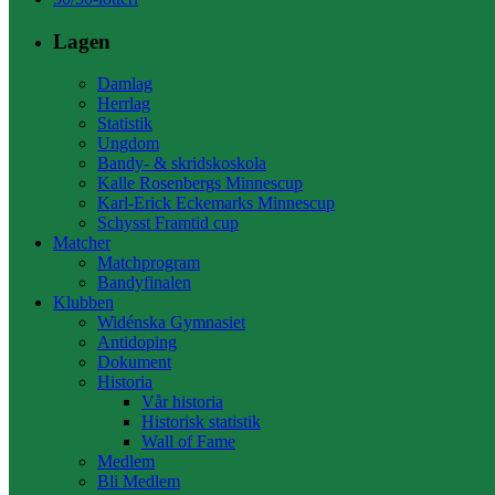
Lagen
Damlag
Herrlag
Statistik
Ungdom
Bandy- & skridskoskola
Kalle Rosenbergs Minnescup
Karl-Erick Eckemarks Minnescup
Schysst Framtid cup
Matcher
Matchprogram
Bandyfinalen
Klubben
Widénska Gymnasiet
Antidoping
Dokument
Historia
Vår historia
Historisk statistik
Wall of Fame
Medlem
Bli Medlem