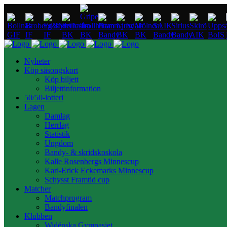
Nyheter
Köp säsongskort
Köp biljett
Biljettinformation
50/50-lotteri
Lagen
Damlag
Herrlag
Statistik
Ungdom
Bandy- & skridskoskola
Kalle Rosenbergs Minnescup
Karl-Erick Eckemarks Minnescup
Schysst Framtid cup
Matcher
Matchprogram
Bandyfinalen
Klubben
Widénska Gymnasiet