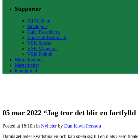
Supporter
Bli Medlem
Jätteloppis
Kalle Rosenberg
Karl-Erik Eckemark
VSK Sports
VSK Vännerna
VSK Fotboll
Mästarklubben
Mästarhäftet
Kundportal
05 mar 2022
“Jag tror det blir en fartfyl
Posted at 16:10h
in
Nyheter
by
Dan Kiwii Persson
Damlaget leder kvartsfinalen och kan spela sig till en plats i semifi