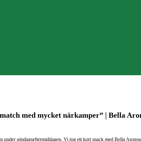
ld match med mycket närkamper” | Bella Aro
nalen under söndagseftermiddagen. Vi tog ett kort snack med Bella Aronss