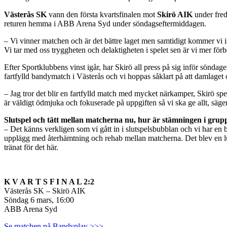
Västerås SK
vann den första kvartsfinalen mot
Skirö AIK
under fred
returen hemma i ABB Arena Syd under söndagseftermiddagen.
– Vi vinner matchen och är det bättre laget men samtidigt kommer vi inte
Vi tar med oss tryggheten och delaktigheten i spelet sen är vi mer för
Efter Sportklubbens vinst igår, har Skirö all press på sig inför sönda
fartfylld bandymatch i Västerås och vi hoppas såklart på att damlaget 
– Jag tror det blir en fartfylld match med mycket närkamper, Skirö spel
är väldigt ödmjuka och fokuserade på uppgiften så vi ska ge allt, säg
Slutspel och tätt mellan matcherna nu, hur är stämningen i gru
– Det känns verkligen som vi gått in i slutspelsbubblan och vi har en br
upplägg med återhämtning och rehab mellan matcherna. Det blev en lugn
tränat för det här.
K V A R T S F I N A L 2:2
Västerås SK – Skirö AIK
Söndag 6 mars, 16:00
ABB Arena Syd
Se matchen på Bandyplay >>>