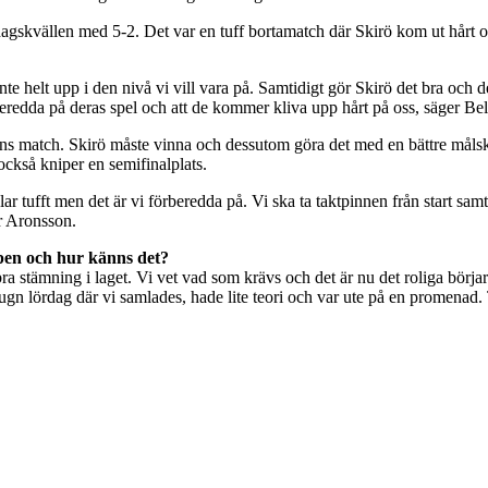
agskvällen med 5-2. Det var en tuff bortamatch där Skirö kom ut hårt 
 helt upp i den nivå vi vill vara på. Samtidigt gör Skirö det bra och det 
beredda på deras spel och att de kommer kliva upp hårt på oss, säger Be
gens match. Skirö måste vinna och dessutom göra det med en bättre målski
också kniper en semifinalplats.
ar tufft men det är vi förberedda på. Vi ska ta taktpinnen från start sa
er Aronsson.
ppen och hur känns det?
a stämning i laget. Vi vet vad som krävs och det är nu det roliga börjar.
 lördag där vi samlades, hade lite teori och var ute på en promenad. T