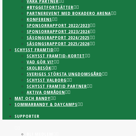
VÅRA PARTNER
#BYGGETFORTSÄTTER
PARTNEREVENT MED BOKADERO ARENA
KONFERENS
SPONSORRAPPORT 2022/2023
SPONSORRAPPORT 2023/2024
SÄSONGSRAPPORT 2024/2025
SÄSONGSRAPPORT 2025/2026
SCHYSST FRAMTID
SCHYSST FRAMTID-KORTET
VAD GÖR VI?
SKOLBESÖK
SVERIGES STÖRSTA UNGDOMSGÅRD
SCHYSST VALBORG
SCHYSST FRAMTID PARTNER
AKTIVA OMRÅDEN
MAT OCH BANDY
SOMMARBANDY & DAYCAMPS
SUPPORTER
BLI MEDLEM