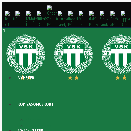
NYHETER
KÖP SÄSONGSKORT
Köp biljett
Biljettinformation
50/50-LOTTERI