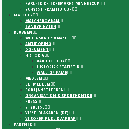
KARL-ERICK ECKEMARKS MINNESCUP
SCHYSST FRAMTID CUP
MATCHER
MATCHPROGRAM
BANDYFINALEN
KLUBBEN
WIDÉNSKA GYMNASIET
ANTIDOPING
DOKUMENT
HISTORIA
VÅR HISTORIA
HISTORISK STATISTIK
WALL OF FAME
MEDLEM
BLI MEDLEM
FÖRTJÄNSTTECKEN
ORGANISATION & SPORTKONTOR
PRESS
STYRELSE
VISSELBLÅSAREN (RF)
VI SÖKER PUBLIKVÄRDAR
PARTNER