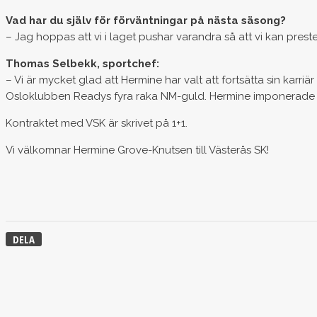
Vad har du själv för förväntningar på nästa säsong?
– Jag hoppas att vi i laget pushar varandra så att vi kan pres
Thomas Selbekk, sportchef:
– Vi är mycket glad att Hermine har valt att fortsätta sin karriä
Osloklubben Readys fyra raka NM-guld. Hermine imponerade oc
Kontraktet med VSK är skrivet på 1+1.
Vi välkomnar Hermine Grove-Knutsen till Västerås SK!
DELA