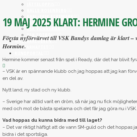
JÄTTELOPPIS
KALLE ROSENBERG
KARL-ERIK ECKEMARK
19 MAJ 2025
KLART: HERMINE GRO
VSK SPORTS
VSK VÄNNERNA
VSK FOTBOLL
Första nyförvärvet till VSK Bandys damlag är klart – 
MÄSTARKLUBBEN
Hermine.
MÄSTARHÄFTET
KUNDPORTAL
Hermine kommer senast från spel i Ready, där det har blivit fyra
– VSK är en spännande klubb och jag hoppas att jag kan förverk
en del av.
Nytt land, ny stad och ny klubb.
– Sverige har alltid varit en dröm, så när jag nu fick möjlighet
med och mot de bästa spelarna och det får jag göra nu i VSK.
Vad hoppas du kunna bidra med till laget?
– Det var riktigt häftigt att de vann SM-guld och det hoppas j
bidra i det sportsliga.