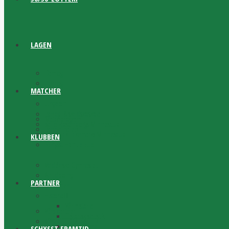
LAGEN
Damlag
Herrlag
MATCHER
Statistik
Ungdom
Bandy- & skridskoskola
Matchprogram
Kalle Rosenbergs Minnescup
Bandyfinalen
Karl-Erick Eckemarks Minnescup
KLUBBEN
Schysst Framtid cup
Widénska Gymnasiet
Antidoping
PARTNER
Dokument
Historia
Vår historia
Våra partner
Historisk statistik
#BYGGETFORTSÄTTER
Wall of Fame
SCHYSST FRAMTID