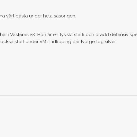
tera vårt bästa under hela säsongen.
r här i Västerås SK. Hon är en fysiskt stark och orädd defensiv spe
kså stort under VM i Lidköping där Norge tog silver.