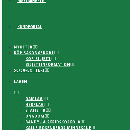
MÄSTARHÄFTET
KUNDPORTAL
NYHETER
KÖP SÄSONGSKORT
KÖP BILJETT
BILJETTINFORMATION
50/50-LOTTERI
LAGEN
DAMLAG
HERRLAG
STATISTIK
UNGDOM
BANDY- & SKRIDSKOSKOLA
KALLE ROSENBERGS MINNESCUP