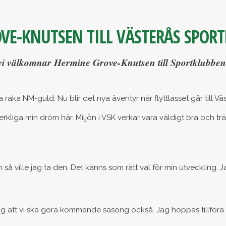
VE-KNUTSEN TILL VÄSTERÅS SPOR
vi välkomnar Hermine Grove-Knutsen till Sportklubben. 
 raka NM-guld. Nu blir det nya äventyr när flyttlasset går till Väs
liga min dröm här. Miljön i VSK verkar vara väldigt bra och trän
en så ville jag ta den. Det känns som rätt val för min utveckling.
ag att vi ska göra kommande säsong också. Jag hoppas tillföra br