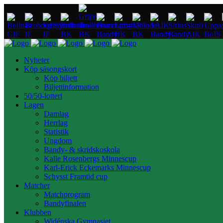
Nyheter
Köp säsongskort
Köp biljett
Biljettinformation
50/50-lotteri
Lagen
Damlag
Herrlag
Statistik
Ungdom
Bandy- & skridskoskola
Kalle Rosenbergs Minnescup
Karl-Erick Eckemarks Minnescup
Schysst Framtid cup
Matcher
Matchprogram
Bandyfinalen
Klubben
Widénska Gymnasiet