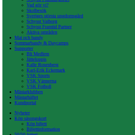
Vad gör vi?
Skolbesök
Sveriges största ungdomsgård
Schysst Valborg
Schysst Framtid Partner
Aktiva områden
Mat och bandy
Sommarbandy & Daycamps
Supporter
Bli Medlem
Jätteloppis
Kalle Rosenberg
Karl-Erik Eckemark
VSK Sports
VSK Vännerna
VSK Fotboll
Mästarklubben
Mästarhäftet
Kundportal
Nyheter
Köp säsongskort
Köp biljett
Biljettinformation
50/50-lotteri