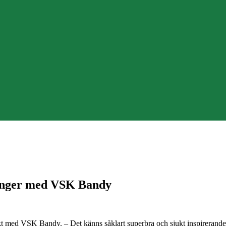
nger med VSK Bandy
trakt med VSK Bandy. – Det känns såklart superbra och sjukt inspirera