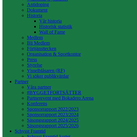
Antidoping
Dokument
Historia
Vår historia
Historisk statistik
Wall of Fame
Medlem
Bli Medlem
Förtjänsttecken
Organisation & Sportkontor
Press
Styrelse
Visselblåsaren (RF)
Vi söker publikvärdar
Partner
Våra partner
#BYGGETFORTSÄTTER
Partnerevent med Bokadero Arena
Konferens
Sponsorrapport 2022/2023
Sponsorrapport 2023/2024
Säsongsrapport 2024/2025
Säsongsrapport 2025/2026
Schysst Framtid
Schysst Framtid-kortet