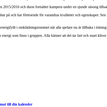
en 2015/2016 och duon fortsätter kampera under en sjunde säsong tills
litar på och har förtroende för varandras kvaliteter och egenskaper. Sen ä
ergifyllt i omklädningsrummet när alla spelare nu är tillbaka i träning
 den energi som finns i gruppen. Alla känner att det tar fart och snart kl
at till din kalender