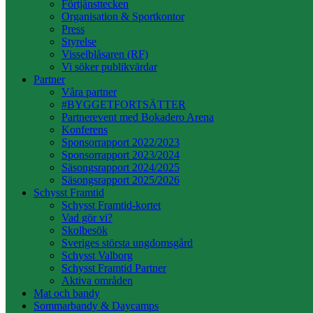
Förtjänsttecken
Organisation & Sportkontor
Press
Styrelse
Visselblåsaren (RF)
Vi söker publikvärdar
Partner
Våra partner
#BYGGETFORTSÄTTER
Partnerevent med Bokadero Arena
Konferens
Sponsorrapport 2022/2023
Sponsorrapport 2023/2024
Säsongsrapport 2024/2025
Säsongsrapport 2025/2026
Schysst Framtid
Schysst Framtid-kortet
Vad gör vi?
Skolbesök
Sveriges största ungdomsgård
Schysst Valborg
Schysst Framtid Partner
Aktiva områden
Mat och bandy
Sommarbandy & Daycamps