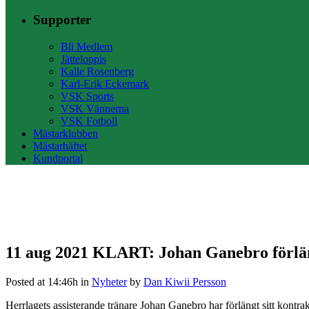
Supporter
Bli Medlem
Jätteloppis
Kalle Rosenberg
Karl-Erik Eckemark
VSK Sports
VSK Vännerna
VSK Fotboll
Mästarklubben
Mästarhäftet
Kundportal
11 aug 2021
KLART: Johan Ganebro förlä
Posted at 14:46h
in
Nyheter
by
Dan Kiwii Persson
Herrlagets assisterande tränare Johan Ganebro har förlängt sitt kon