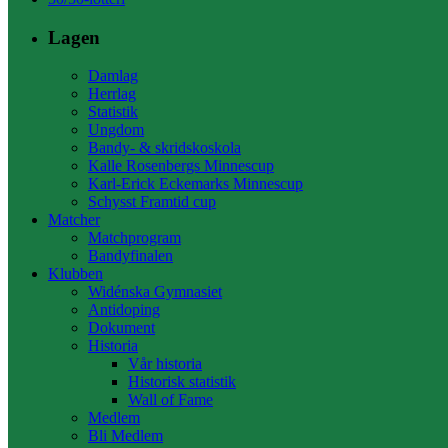
Lagen
Damlag
Herrlag
Statistik
Ungdom
Bandy- & skridskoskola
Kalle Rosenbergs Minnescup
Karl-Erick Eckemarks Minnescup
Schysst Framtid cup
Matcher
Matchprogram
Bandyfinalen
Klubben
Widénska Gymnasiet
Antidoping
Dokument
Historia
Vår historia
Historisk statistik
Wall of Fame
Medlem
Bli Medlem