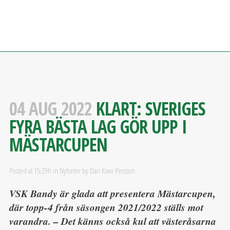
04 AUG 2022
KLART: SVERIGES
FYRA BÄSTA LAG GÖR UPP I
MÄSTARCUPEN
Posted at 15:29h
in
Nyheter
by
Dan Kiwii Persson
VSK Bandy är glada att presentera Mästarcupen,
där topp-4 från säsongen 2021/2022 ställs mot
varandra. – Det känns också kul att västeråsarna