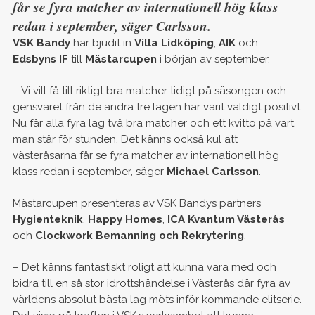
får se fyra matcher av internationell hög klass
redan i september, säger Carlsson.
VSK Bandy
har bjudit in
Villa Lidköping
,
AIK
och
Edsbyns IF
till
Mästarcupen
i början av september.
– Vi vill få till riktigt bra matcher tidigt på säsongen och
gensvaret från de andra tre lagen har varit väldigt positivt.
Nu får alla fyra lag två bra matcher och ett kvitto på vart
man står för stunden. Det känns också kul att
västeråsarna får se fyra matcher av internationell hög
klass redan i september, säger
Michael Carlsson
.
Mästarcupen presenteras av VSK Bandys partners
Hygienteknik
,
Happy Homes
,
ICA Kvantum Västerås
och
Clockwork Bemanning och Rekrytering
.
– Det känns fantastiskt roligt att kunna vara med och
bidra till en så stor idrottshändelse i Västerås där fyra av
världens absolut bästa lag möts inför kommande elitserie.