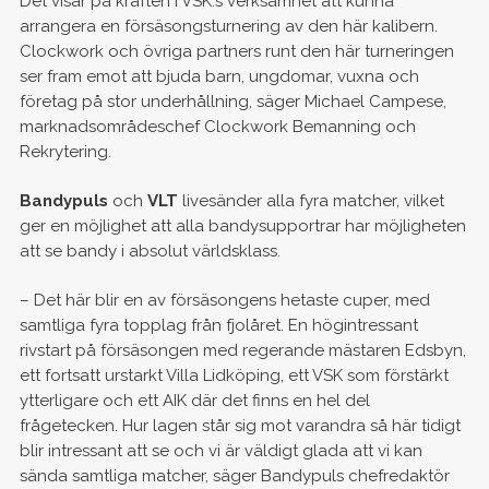
Det visar på kraften i VSK:s verksamhet att kunna
arrangera en försäsongsturnering av den här kalibern.
Clockwork och övriga partners runt den här turneringen
ser fram emot att bjuda barn, ungdomar, vuxna och
företag på stor underhållning, säger Michael Campese,
marknadsområdeschef Clockwork Bemanning och
Rekrytering.
Bandypuls
och
VLT
livesänder alla fyra matcher, vilket
ger en möjlighet att alla bandysupportrar har möjligheten
att se bandy i absolut världsklass.
– Det här blir en av försäsongens hetaste cuper, med
samtliga fyra topplag från fjolåret. En högintressant
rivstart på försäsongen med regerande mästaren Edsbyn,
ett fortsatt urstarkt Villa Lidköping, ett VSK som förstärkt
ytterligare och ett AIK där det finns en hel del
frågetecken. Hur lagen står sig mot varandra så här tidigt
blir intressant att se och vi är väldigt glada att vi kan
sända samtliga matcher, säger Bandypuls chefredaktör