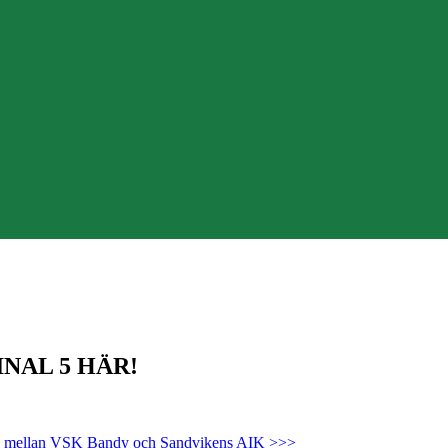
INAL 5 HÄR!
inalen mellan VSK Bandy och Sandvikens AIK >>>