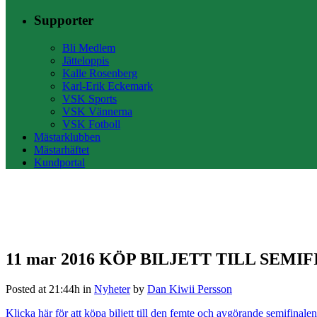
Supporter
Bli Medlem
Jätteloppis
Kalle Rosenberg
Karl-Erik Eckemark
VSK Sports
VSK Vännerna
VSK Fotboll
Mästarklubben
Mästarhäftet
Kundportal
11 mar 2016
KÖP BILJETT TILL SEMIF
Posted at 21:44h
in
Nyheter
by
Dan Kiwii Persson
Klicka här för att köpa biljett till den femte och avgörande semif