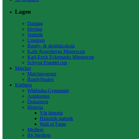
Lagen
Damlag
Herrlag
Statistik
Ungdom
Bandy- & skridskoskola
Kalle Rosenbergs Minnescup
Karl-Erick Eckemarks Minnescup
Schysst Framtid cup
Matcher
Matchprogram
Bandyfinalen
Klubben
Widénska Gymnasiet
Antidoping
Dokument
Historia
Vår historia
Historisk statistik
Wall of Fame
Medlem
Bli Medlem