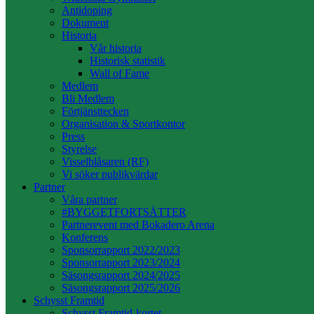
Antidoping
Dokument
Historia
Vår historia
Historisk statistik
Wall of Fame
Medlem
Bli Medlem
Förtjänsttecken
Organisation & Sportkontor
Press
Styrelse
Visselblåsaren (RF)
Vi söker publikvärdar
Partner
Våra partner
#BYGGETFORTSÄTTER
Partnerevent med Bokadero Arena
Konferens
Sponsorrapport 2022/2023
Sponsorrapport 2023/2024
Säsongsrapport 2024/2025
Säsongsrapport 2025/2026
Schysst Framtid
Schysst Framtid-kortet