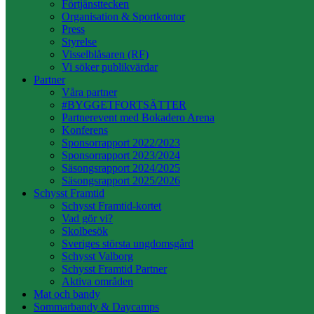
Förtjänsttecken
Organisation & Sportkontor
Press
Styrelse
Visselblåsaren (RF)
Vi söker publikvärdar
Partner
Våra partner
#BYGGETFORTSÄTTER
Partnerevent med Bokadero Arena
Konferens
Sponsorrapport 2022/2023
Sponsorrapport 2023/2024
Säsongsrapport 2024/2025
Säsongsrapport 2025/2026
Schysst Framtid
Schysst Framtid-kortet
Vad gör vi?
Skolbesök
Sveriges största ungdomsgård
Schysst Valborg
Schysst Framtid Partner
Aktiva områden
Mat och bandy
Sommarbandy & Daycamps