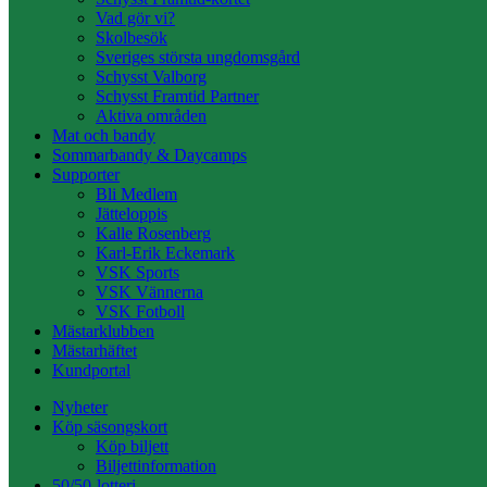
Vad gör vi?
Skolbesök
Sveriges största ungdomsgård
Schysst Valborg
Schysst Framtid Partner
Aktiva områden
Mat och bandy
Sommarbandy & Daycamps
Supporter
Bli Medlem
Jätteloppis
Kalle Rosenberg
Karl-Erik Eckemark
VSK Sports
VSK Vännerna
VSK Fotboll
Mästarklubben
Mästarhäftet
Kundportal
Nyheter
Köp säsongskort
Köp biljett
Biljettinformation
50/50-lotteri