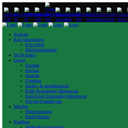
Nyheter
Köp säsongskort
Köp biljett
Biljettinformation
50/50-lotteri
Lagen
Damlag
Herrlag
Statistik
Ungdom
Bandy- & skridskoskola
Kalle Rosenbergs Minnescup
Karl-Erick Eckemarks Minnescup
Schysst Framtid cup
Matcher
Matchprogram
Bandyfinalen
Klubben
Widénska Gymnasiet