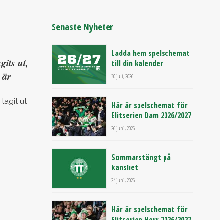
Senaste Nyheter
Ladda hem spelschemat
its ut,
till din kalender
 är
30 juli, 2026
tagit ut
Här är spelschemat för
Elitserien Dam 2026/2027
26 juni, 2026
Sommarstängt på
kansliet
24 juni, 2026
Här är spelschemat för
Elitserien Herr 2026/2027