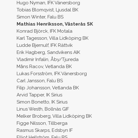
Hugo Nyman, IFK Vänersborg
Tobias Blomqvist, Ljusdal BK
Simon Winter, Falu BS
Mathias Henriksson, Västerås SK
Konrad Björck, IFK Motala
Karl Tagesson, Villa Lidköping BK
Ludde Bjernulf, IFK Rättvik
Erik Hagberg, Sandvikens AIK
Vladimir Infalin, Åby/Tjureda
Måns Racov, Vetlanda BK
Lukas Forsström, IFK Vänersborg
Carl Jansson, Falu BS
Filip Johansson, Vetlanda BK
Arvid Tapper, IK Sirius
Simon Bonetto, IK Sirius
Linus Westh, Bollnäs GIF
Melker Broberg, Villa Lidköping BK
Figge Nilsson, Tillberga
Rasmus Skarps, Edsbyn IF
Elliot Hellström, Falu BS