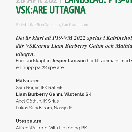
VSK:ARE UTTAGNA
Posted at 07:52h
in
Nyheter
by
Dan Kiwii Persson
Det är klart att P19-VM 2022 spelas i Katrineho
där VSK:arna Liam Burberry Gahm och Mathias 
uttagen.
Förbundskapten
Jesper Larsson
har tillsammans med s
en trupp på 28 spelare.
Målvakter
Sam Börjes, IFK Rättvik
Liam Burberry Gahm, Västerås SK
Axel Göthlin, IK Sirius
Lukas Sundström, Nässjö IF
Utespelare
Alfred Wallroth, Villa Lidköping BK