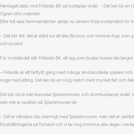
Herrlaget ställs mot Frillesås BK på bortaplan ikväll. – Det kan bli en
Ögren inför matchen.
Efter två raka hemmamatcher väntar nu seriens fösta bortamatch för h
– Det blir fint, det är alltid kul att åka lite buss och komma ihop som g
och positivt.
För motståndet står Frillesås BK, ett lag som brukar husera lite längr
– Frillesås är ett fartfyllt gäng med många skridskostarka spelare och b
noga med allting. Det kan bli en rolig match med mycket fart och flä
Det blir dock inte klassiska Sjöaremossen och utomhusbandy ikväll, ma
isen inte är spelbar på Sjöaremossen än.
– Det är nånstans lite charmigt med Sjöaremossen, men det är samtidi
förutsättningarna på förhand och vi tar nog inomhus alla dagar i vecka