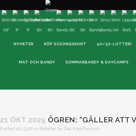
NYHETER
KÖP SÄSONGSKORT
50/50-LOTTERI
MAT OCH BANDY
SOMMARBANDY & DAYCAMPS
21 OKT 2025
ÖGREN: ”GÄLLER ATT V
Posted at 13:17h
in
Nyheter
by
Dan Kiwii Persson