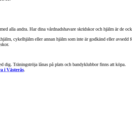
 med alla andra. Har dina vårdnadshavare skridskor och hjälm är de ock
jälm, cykelhjälm eller annan hjälm som inte är godkänd eller avsedd fö
dskor.
med dig. Träningströja lånas på plats och bandyklubbor finns att köpa.
a i Västerås
.