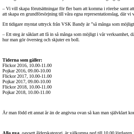
– Vi vill skapa förutsättningar för fler barn att komma i rörelse samt att
att skapa en grundförsörjning till våra egna representationslag, där v
Ett tidigare myntat uttryck från VSK Bandy är ”så många som möjligt, s
– Ett steg är såklart att få in så många som möjligt i vår verksamhet, d
hur man gör översteg och skjuter en boll.
Tiderna som gäller:
Flickor 2016, 10.00-11.00
Pojkar 2016, 09.00-10.00
Flickor 2017, 10.00-11.00
Pojkar 2017, 09.00-10.00
Flickor 2018, 10.00-11.00
Pojkar 2018, 10.00-11.00
Är man född ett annat år än de angivna ovan så kan man självklart kom
Alla nya
, oavsett ålderskategori, är välkomna ned till 10.00 lördagen 