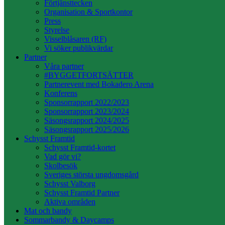
Förtjänsttecken
Organisation & Sportkontor
Press
Styrelse
Visselblåsaren (RF)
Vi söker publikvärdar
Partner
Våra partner
#BYGGETFORTSÄTTER
Partnerevent med Bokadero Arena
Konferens
Sponsorrapport 2022/2023
Sponsorrapport 2023/2024
Säsongsrapport 2024/2025
Säsongsrapport 2025/2026
Schysst Framtid
Schysst Framtid-kortet
Vad gör vi?
Skolbesök
Sveriges största ungdomsgård
Schysst Valborg
Schysst Framtid Partner
Aktiva områden
Mat och bandy
Sommarbandy & Daycamps