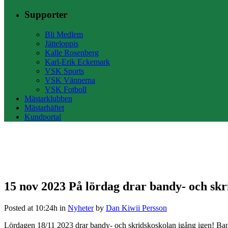
Supporter
Bli Medlem
Jätteloppis
Kalle Rosenberg
Karl-Erik Eckemark
VSK Sports
VSK Vännerna
VSK Fotboll
Mästarklubben
Mästarhäftet
Kundportal
15 nov 2023
På lördag drar bandy- och skr
Posted at 10:24h
in
Nyheter
by
Dan Kiwii Persson
Lördagen 18/11 2023 drar bandy- och skridskoskolan igång igen! Band