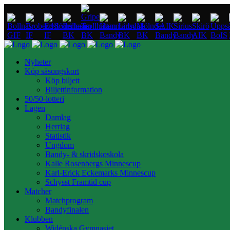
Nyheter
Köp säsongskort
Köp biljett
Biljettinformation
50/50-lotteri
Lagen
Damlag
Herrlag
Statistik
Ungdom
Bandy- & skridskoskola
Kalle Rosenbergs Minnescup
Karl-Erick Eckemarks Minnescup
Schysst Framtid cup
Matcher
Matchprogram
Bandyfinalen
Klubben
Widénska Gymnasiet