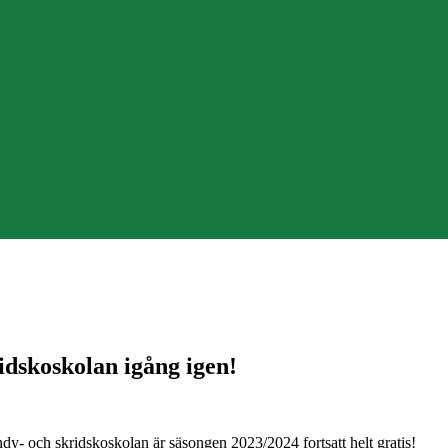
idskoskolan igång igen!
y- och skridskoskolan är säsongen 2023/2024 fortsatt helt gratis!