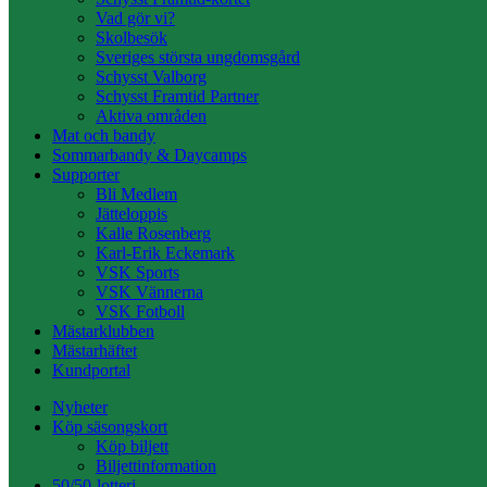
Vad gör vi?
Skolbesök
Sveriges största ungdomsgård
Schysst Valborg
Schysst Framtid Partner
Aktiva områden
Mat och bandy
Sommarbandy & Daycamps
Supporter
Bli Medlem
Jätteloppis
Kalle Rosenberg
Karl-Erik Eckemark
VSK Sports
VSK Vännerna
VSK Fotboll
Mästarklubben
Mästarhäftet
Kundportal
Nyheter
Köp säsongskort
Köp biljett
Biljettinformation
50/50-lotteri