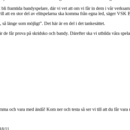
 bli framtida bandyspelare, där vi vet att om vi får in dem i vår verksamhe
i vill att en stor del av elitspelarna ska komma från egna led, säger VS
å länge som möjligt”. Det här är en del i det tankesättet.
är de får prova på skridsko och bandy. Därefter ska vi utbilda våra spela
ma och vara med ändå! Kom ner och testa så ser vi till att du får vara
18/11.