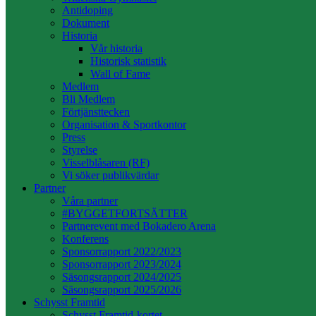
Antidoping
Dokument
Historia
Vår historia
Historisk statistik
Wall of Fame
Medlem
Bli Medlem
Förtjänsttecken
Organisation & Sportkontor
Press
Styrelse
Visselblåsaren (RF)
Vi söker publikvärdar
Partner
Våra partner
#BYGGETFORTSÄTTER
Partnerevent med Bokadero Arena
Konferens
Sponsorrapport 2022/2023
Sponsorrapport 2023/2024
Säsongsrapport 2024/2025
Säsongsrapport 2025/2026
Schysst Framtid
Schysst Framtid-kortet