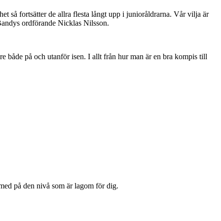
t så fortsätter de allra flesta långt upp i junioråldrarna. Vår vilja är
K Bandys ordförande Nicklas Nilsson.
re både på och utanför isen. I allt från hur man är en bra kompis till
 med på den nivå som är lagom för dig.