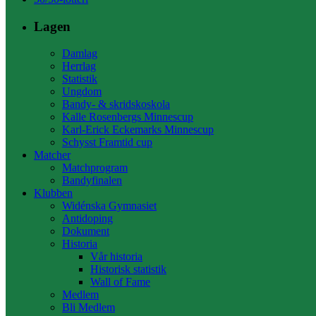
Lagen
Damlag
Herrlag
Statistik
Ungdom
Bandy- & skridskoskola
Kalle Rosenbergs Minnescup
Karl-Erick Eckemarks Minnescup
Schysst Framtid cup
Matcher
Matchprogram
Bandyfinalen
Klubben
Widénska Gymnasiet
Antidoping
Dokument
Historia
Vår historia
Historisk statistik
Wall of Fame
Medlem
Bli Medlem