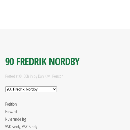
90
FREDRIK NORDBY
Posted at 04:00h
in
by
Dan Kiwii Persson
Position
Forward
Nuvarande lag
VSK Bandy, VSK Bandy