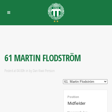
61
MARTIN FLODSTRÖM
Posted at 04:00h
in
by
Dan Kiwii Persson
Position
Midfielder