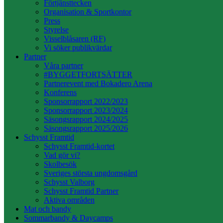
Förtjänsttecken
Organisation & Sportkontor
Press
Styrelse
Visselblåsaren (RF)
Vi söker publikvärdar
Partner
Våra partner
#BYGGETFORTSÄTTER
Partnerevent med Bokadero Arena
Konferens
Sponsorrapport 2022/2023
Sponsorrapport 2023/2024
Säsongsrapport 2024/2025
Säsongsrapport 2025/2026
Schysst Framtid
Schysst Framtid-kortet
Vad gör vi?
Skolbesök
Sveriges största ungdomsgård
Schysst Valborg
Schysst Framtid Partner
Aktiva områden
Mat och bandy
Sommarbandy & Daycamps