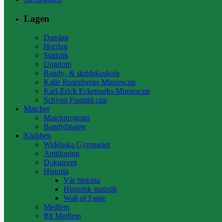
Lagen
Damlag
Herrlag
Statistik
Ungdom
Bandy- & skridskoskola
Kalle Rosenbergs Minnescup
Karl-Erick Eckemarks Minnescup
Schysst Framtid cup
Matcher
Matchprogram
Bandyfinalen
Klubben
Widénska Gymnasiet
Antidoping
Dokument
Historia
Vår historia
Historisk statistik
Wall of Fame
Medlem
Bli Medlem