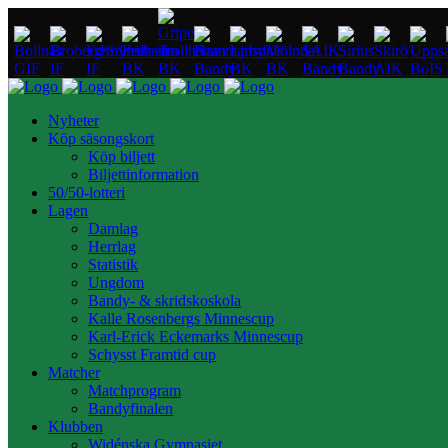
Nyheter
Köp säsongskort
Köp biljett
Biljettinformation
50/50-lotteri
Lagen
Damlag
Herrlag
Statistik
Ungdom
Bandy- & skridskoskola
Kalle Rosenbergs Minnescup
Karl-Erick Eckemarks Minnescup
Schysst Framtid cup
Matcher
Matchprogram
Bandyfinalen
Klubben
Widénska Gymnasiet