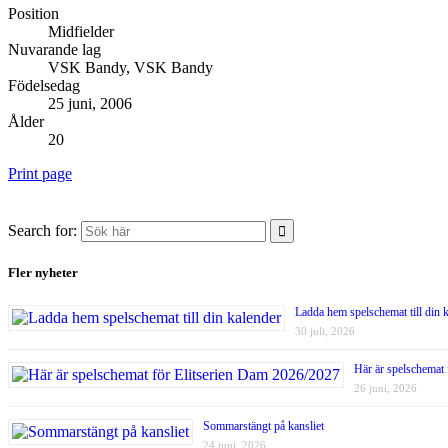
Position
Midfielder
Nuvarande lag
VSK Bandy, VSK Bandy
Födelsedag
25 juni, 2006
Ålder
20
Print page
Search for:
Fler nyheter
Ladda hem spelschemat till din 
30 juli, 2026
Här är spelschemat
26 juni, 2026
Sommarstängt på kansliet
24 juni, 2026