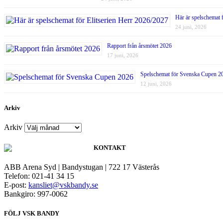
Här är spelschemat 
24 juni, 2026
Rapport från årsmötet 2026
17 juni, 2026
Spelschemat för Svenska Cupen 2
12 juni, 2026
Arkiv
Arkiv
KONTAKT
ABB Arena Syd | Bandystugan | 722 17 Västerås
Telefon: 021-41 34 15
E-post:
kansliet@vskbandy.se
Bankgiro: 997-0062
FÖLJ VSK BANDY