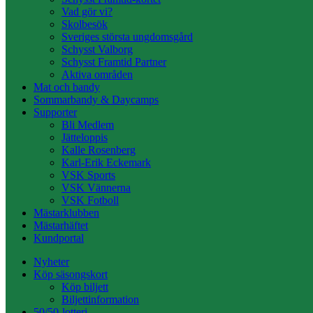
Vad gör vi?
Skolbesök
Sveriges största ungdomsgård
Schysst Valborg
Schysst Framtid Partner
Aktiva områden
Mat och bandy
Sommarbandy & Daycamps
Supporter
Bli Medlem
Jätteloppis
Kalle Rosenberg
Karl-Erik Eckemark
VSK Sports
VSK Vännerna
VSK Fotboll
Mästarklubben
Mästarhäftet
Kundportal
Nyheter
Köp säsongskort
Köp biljett
Biljettinformation
50/50-lotteri