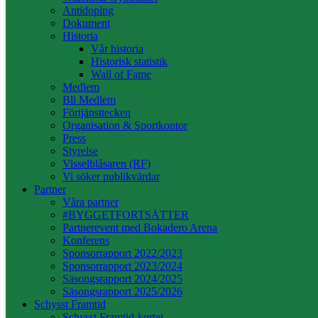
Antidoping
Dokument
Historia
Vår historia
Historisk statistik
Wall of Fame
Medlem
Bli Medlem
Förtjänsttecken
Organisation & Sportkontor
Press
Styrelse
Visselblåsaren (RF)
Vi söker publikvärdar
Partner
Våra partner
#BYGGETFORTSÄTTER
Partnerevent med Bokadero Arena
Konferens
Sponsorrapport 2022/2023
Sponsorrapport 2023/2024
Säsongsrapport 2024/2025
Säsongsrapport 2025/2026
Schysst Framtid
Schysst Framtid-kortet