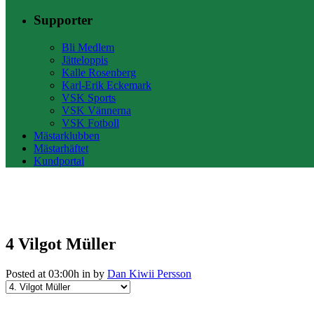
Supporter
Bli Medlem
Jätteloppis
Kalle Rosenberg
Karl-Erik Eckemark
VSK Sports
VSK Vännerna
VSK Fotboll
Mästarklubben
Mästarhäftet
Kundportal
4
Vilgot Müller
Posted at 03:00h
in
by
Dan Kiwii Persson