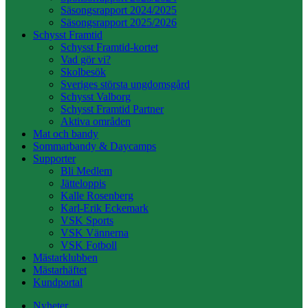
Säsongsrapport 2024/2025
Säsongsrapport 2025/2026
Schysst Framtid
Schysst Framtid-kortet
Vad gör vi?
Skolbesök
Sveriges största ungdomsgård
Schysst Valborg
Schysst Framtid Partner
Aktiva områden
Mat och bandy
Sommarbandy & Daycamps
Supporter
Bli Medlem
Jätteloppis
Kalle Rosenberg
Karl-Erik Eckemark
VSK Sports
VSK Vännerna
VSK Fotboll
Mästarklubben
Mästarhäftet
Kundportal
Nyheter