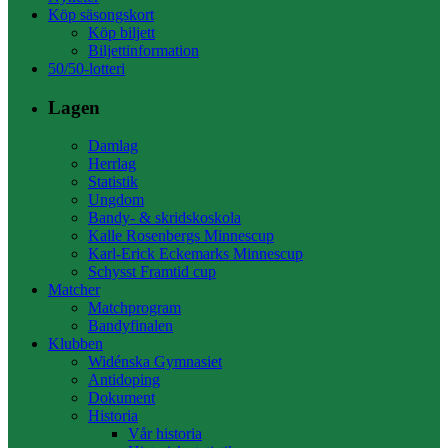
Köp säsongskort
Köp biljett
Biljettinformation
50/50-lotteri
Lagen
Damlag
Herrlag
Statistik
Ungdom
Bandy- & skridskoskola
Kalle Rosenbergs Minnescup
Karl-Erick Eckemarks Minnescup
Schysst Framtid cup
Matcher
Matchprogram
Bandyfinalen
Klubben
Widénska Gymnasiet
Antidoping
Dokument
Historia
Vår historia