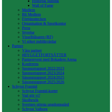
Historisk statistik
Wall of Fame
Medlem
Bli Medlem
Förtjänsttecken
Organisation & Sportkontor
Press
Styrelse
Visselblåsaren (RF)
Vi söker publikvärdar
Partner
Våra partner
#BYGGETFORTSÄTTER
Partnerevent med Bokadero Arena
Konferens
Sponsorrapport 2022/2023
Sponsorrapport 2023/2024
Säsongsrapport 2024/2025
Säsongsrapport 2025/2026
Schysst Framtid
Schysst Framtid-kortet
Vad gör vi?
Skolbesök
Sveriges största ungdomsgård
Schysst Valborg