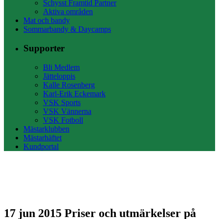
Schysst Framtid Partner
Aktiva områden
Mat och bandy
Sommarbandy & Daycamps
Supporter
Bli Medlem
Jätteloppis
Kalle Rosenberg
Karl-Erik Eckemark
VSK Sports
VSK Vännerna
VSK Fotboll
Mästarklubben
Mästarhäftet
Kundportal
17 jun 2015
Priser och utmärkelser på