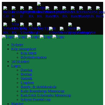
Nyheter
Köp säsongskort
Köp biljett
Biljettinformation
50/50-lotteri
Lagen
Damlag
Herrlag
Statistik
Ungdom
Bandy- & skridskoskola
Kalle Rosenbergs Minnescup
Karl-Erick Eckemarks Minnescup
Schysst Framtid cup
Matcher