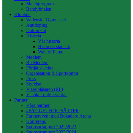
Matchprogram
Bandyfinalen
Klubben
Widénska Gymnasiet
Antidoping
Dokument
Historia
Vår historia
Historisk statistik
Wall of Fame
Medlem
Bli Medlem
Förtjänsttecken
Organisation & Sportkontor
Press
Styrelse
Visselblåsaren (RF)
Vi söker publikvärdar
Partner
Våra partner
#BYGGETFORTSÄTTER
Partnerevent med Bokadero Arena
Konferens
Sponsorrapport 2022/2023
Sponsorrapport 2023/2024