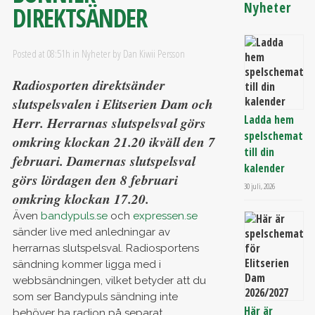
Nyheter
DIREKTSÄNDER
Posted at 08:51h
in
Nyheter
by
Dan Kiwii Persson
Radiosporten direktsänder
slutspelsvalen i Elitserien Dam och
Ladda hem
Herr. Herrarnas slutspelsval görs
spelschemat
omkring klockan 21.20 ikväll den 7
till din
februari. Damernas slutspelsval
kalender
görs lördagen den 8 februari
30 juli, 2026
omkring klockan 17.20.
Även
bandypuls.se
och
expressen.se
sänder live med anledningar av
herrarnas slutspelsval. Radiosportens
sändning kommer ligga med i
webbsändningen, vilket betyder att du
som ser Bandypuls sändning inte
Här är
behöver ha radion på separat.