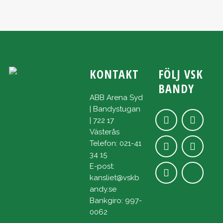
KONTAKT
FÖLJ VSK
BANDY
ABB Arena Syd
| Bandystugan
| 722 17
Västerås
Telefon: 021-41
34 15
E-post:
kansliet@vskb
andy.se
Bankgiro: 997-
0062