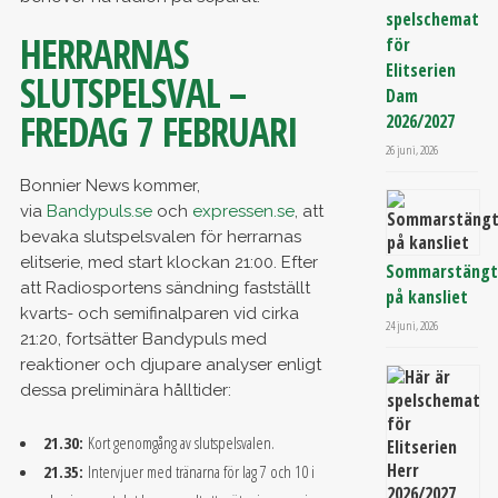
spelschemat
HERRARNAS
för
Elitserien
SLUTSPELSVAL –
Dam
FREDAG 7 FEBRUARI
2026/2027
26 juni, 2026
Bonnier News kommer,
via
Bandypuls.se
och
expressen.se
, att
bevaka slutspelsvalen för herrarnas
elitserie, med start klockan 21:00. Efter
Sommarstäng
att Radiosportens sändning fastställt
på kansliet
kvarts- och semifinalparen vid cirka
24 juni, 2026
21:20, fortsätter Bandypuls med
reaktioner och djupare analyser enligt
dessa preliminära hålltider:
21.30:
Kort genomgång av slutspelsvalen.
21.35:
Intervjuer med tränarna för lag 7 och 10 i