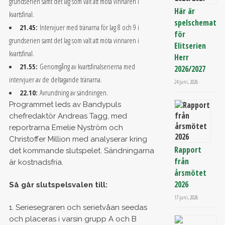
grundserien samt det lag som valt att möta vinnaren i
Här är
kvartsfinal.
spelschemat
21.45:
Intervjuer med tränarna för lag 8 och 9 i
för
grundserien samt det lag som valt att möta vinnaren i
Elitserien
kvartsfinal.
Herr
21.55:
Genomgång av kvartsfinalserierna med
2026/2027
intervjuer av de deltagande tränarna.
24 juni, 2026
22.10:
Avrundning av sändningen.
Programmet leds av Bandypuls
chefredaktör Andreas Tagg, med
reportrarna Emelie Nyström och
Christoffer Million med analyserar kring
Rapport
det kommande slutspelet. Sändningarna
från
är kostnadsfria.
årsmötet
2026
Så går slutspelsvalen till:
17 juni, 2026
1. Seriesegraren och serietvåan seedas
och placeras i varsin grupp A och B