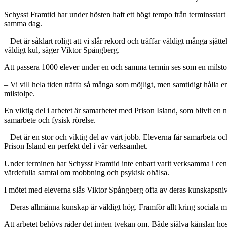
Schysst Framtid har under hösten haft ett högt tempo från terminsstart t
samma dag.
– Det är såklart roligt att vi slår rekord och träffar väldigt många sjätte
väldigt kul, säger Viktor Spångberg.
Att passera 1000 elever under en och samma termin ses som en milstolp
– Vi vill hela tiden träffa så många som möjligt, men samtidigt hålla 
milstolpe.
En viktig del i arbetet är samarbetet med Prison Island, som blivit en 
samarbete och fysisk rörelse.
– Det är en stor och viktig del av vårt jobb. Eleverna får samarbeta och
Prison Island en perfekt del i vår verksamhet.
Under terminen har Schysst Framtid inte enbart varit verksamma i cent
värdefulla samtal om mobbning och psykisk ohälsa.
I mötet med eleverna slås Viktor Spångberg ofta av deras kunskapsnivå
– Deras allmänna kunskap är väldigt hög. Framför allt kring sociala m
Att arbetet behövs råder det ingen tvekan om. Både själva känslan hos V