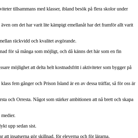
tiviteter tillsammans med klasser, ibland besök på flera skolor under
ch även om det har varit lite kämpigt emellanåt har det framför allt varit
 mellan räckvidd och kvalitet avgörande.
illnad för så många som möjligt, och då känns det här som en fin
are möjlighet att delta helt kostnadsfritt i aktiviteter som bygger på
 klass fem gånger och Prison Island är en av dessa träffar, så för oss är
rsta och Orresta. Något som stärker ambitionen att nå brett och skapa
 medier.
ykt upp sedan sist.
att insatserna gör skillnad, för eleverna och för lärarna.