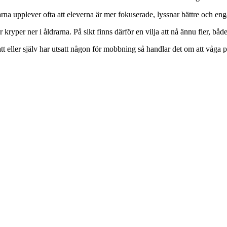
rarna upplever ofta att eleverna är mer fokuserade, lyssnar bättre och eng
ryper ner i åldrarna. På sikt finns därför en vilja att nå ännu fler, båd
att eller själv har utsatt någon för mobbning så handlar det om att våga