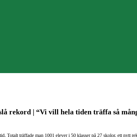
slå rekord | “Vi vill hela tiden träffa så må
d. Totalt träffade man 1001 elever i 50 klasser på 27 skolor, ett nytt 