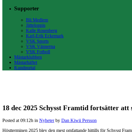
Supporter
Bli Medlem
Jätteloppis
Kalle Rosenberg
Karl-Erik Eckemark
VSK Sports
VSK Vännerna
VSK Fotboll
Mästarklubben
Mästarhäftet
Kundportal
18 dec 2025
Schysst Framtid fortsätter att 
Posted at 09:12h
in
Nyheter
by
Dan Kiwii Persson
Höstterminen 2025 blev den mest omfattande hittills för Schysst Framti