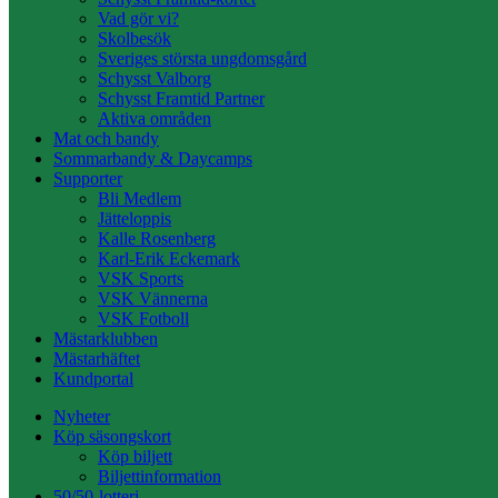
Vad gör vi?
Skolbesök
Sveriges största ungdomsgård
Schysst Valborg
Schysst Framtid Partner
Aktiva områden
Mat och bandy
Sommarbandy & Daycamps
Supporter
Bli Medlem
Jätteloppis
Kalle Rosenberg
Karl-Erik Eckemark
VSK Sports
VSK Vännerna
VSK Fotboll
Mästarklubben
Mästarhäftet
Kundportal
Nyheter
Köp säsongskort
Köp biljett
Biljettinformation
50/50-lotteri