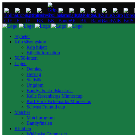
Nyheter
Köp säsongskort
Köp biljett
Biljettinformation
50/50-lotteri
Lagen
Damlag
Herrlag
Statistik
Ungdom
Bandy- & skridskoskola
Kalle Rosenbergs Minnescup
Karl-Erick Eckemarks Minnescup
Schysst Framtid cup
Matcher
Matchprogram
Bandyfinalen
Klubben
Widénska Gymnasiet