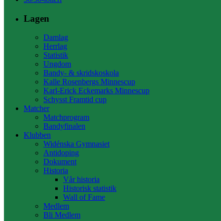
Lagen
Damlag
Herrlag
Statistik
Ungdom
Bandy- & skridskoskola
Kalle Rosenbergs Minnescup
Karl-Erick Eckemarks Minnescup
Schysst Framtid cup
Matcher
Matchprogram
Bandyfinalen
Klubben
Widénska Gymnasiet
Antidoping
Dokument
Historia
Vår historia
Historisk statistik
Wall of Fame
Medlem
Bli Medlem