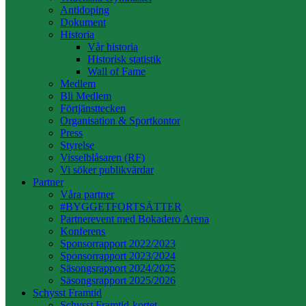
Antidoping
Dokument
Historia
Vår historia
Historisk statistik
Wall of Fame
Medlem
Bli Medlem
Förtjänsttecken
Organisation & Sportkontor
Press
Styrelse
Visselblåsaren (RF)
Vi söker publikvärdar
Partner
Våra partner
#BYGGETFORTSÄTTER
Partnerevent med Bokadero Arena
Konferens
Sponsorrapport 2022/2023
Sponsorrapport 2023/2024
Säsongsrapport 2024/2025
Säsongsrapport 2025/2026
Schysst Framtid
Schysst Framtid-kortet