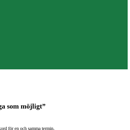
nga som möjligt”
rekord för en och samma termin.