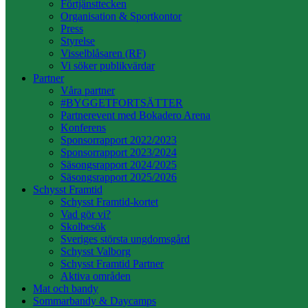
Förtjänsttecken
Organisation & Sportkontor
Press
Styrelse
Visselblåsaren (RF)
Vi söker publikvärdar
Partner
Våra partner
#BYGGETFORTSÄTTER
Partnerevent med Bokadero Arena
Konferens
Sponsorrapport 2022/2023
Sponsorrapport 2023/2024
Säsongsrapport 2024/2025
Säsongsrapport 2025/2026
Schysst Framtid
Schysst Framtid-kortet
Vad gör vi?
Skolbesök
Sveriges största ungdomsgård
Schysst Valborg
Schysst Framtid Partner
Aktiva områden
Mat och bandy
Sommarbandy & Daycamps