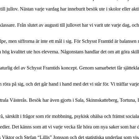
ill jullov. Nästan varje vardag har inneburit besök ute i skolor eller ak
klassare. Från slutet av augusti till jullovet har vi varit ute varje dag, o
e, men siffrorna är inte ett mål i sig. För Schysst Framtid är balansen
en hög kvalitet ute hos eleverna. Någonstans handlar det om att göra sk
naturlig del av Schysst Framtids koncept. Genom samarbetet får sjätteklass
 röra på sig, och det går hand i hand med det vi står för. Vi träffar varje
rala Västerås. Besök har även gjorts i Sala, Skinnskatteberg, Tortuna, I
, särskilt i frågor som rör mobbning, psykisk ohälsa och främst sociala
edier. Det känns som att vi varje vecka får höra om nya saker som har d
iktor och Stefan “Lillis” Jonsson och det statistiska underlag som visar 