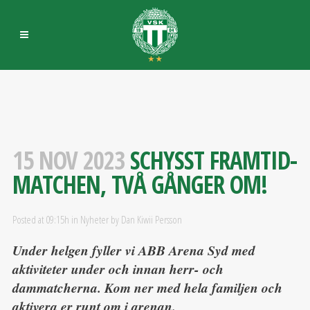
15 NOV 2023
SCHYSST FRAMTID-
MATCHEN, TVÅ GÅNGER OM!
Posted at 09:15h
in
Nyheter
by
Dan Kiwii Persson
Under helgen fyller vi ABB Arena Syd med
aktiviteter under och innan herr- och
dammatcherna. Kom ner med hela familjen och
aktivera er runt om i arenan.