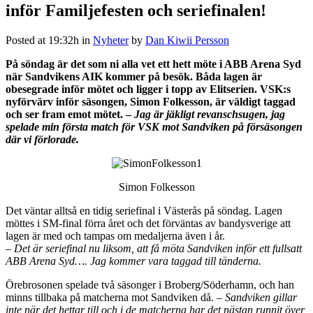
inför Familjefesten och seriefinalen!
Posted at 19:32h
in
Nyheter
by
Dan Kiwii Persson
På söndag är det som ni alla vet ett hett möte i ABB Arena Syd
när Sandvikens AIK kommer på besök. Båda lagen är
obesegrade inför mötet och ligger i topp av Elitserien. VSK:s
nyförvärv inför säsongen, Simon Folkesson, är väldigt taggad
och ser fram emot mötet. –
Jag är jäkligt revanschsugen, jag
spelade min första match för VSK mot Sandviken på försäsongen
där vi förlorade.
Simon Folkesson
Det väntar alltså en tidig seriefinal i Västerås på söndag. Lagen
möttes i SM-final förra året och det förväntas av bandysverige att
lagen är med och tampas om medaljerna även i år.
– Det är seriefinal nu liksom, att få möta Sandviken inför ett fullsatt
ABB Arena Syd…. Jag kommer vara taggad till tänderna.
Örebrosonen spelade två säsonger i Broberg/Söderhamn, och han
minns tillbaka på matcherna mot Sandviken då.
– Sandviken gillar
inte när det hettar till och i de matcherna har det nästan runnit över