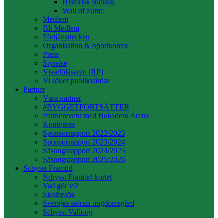
Historisk statistik
Wall of Fame
Medlem
Bli Medlem
Förtjänsttecken
Organisation & Sportkontor
Press
Styrelse
Visselblåsaren (RF)
Vi söker publikvärdar
Partner
Våra partner
#BYGGETFORTSÄTTER
Partnerevent med Bokadero Arena
Konferens
Sponsorrapport 2022/2023
Sponsorrapport 2023/2024
Säsongsrapport 2024/2025
Säsongsrapport 2025/2026
Schysst Framtid
Schysst Framtid-kortet
Vad gör vi?
Skolbesök
Sveriges största ungdomsgård
Schysst Valborg