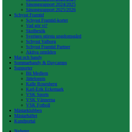
Säsongsrapport 2024/2025
Säsongsrapport 2025/2026
Schysst Framtid
Schysst Framtid-kortet
Vad gör vi?
Skolbesök
Sveriges största ungdomsgård
Schysst Valborg
Schysst Framtid Partner
Aktiva områden
Mat och bandy
Sommarbandy & Daycamps
Supporter
Bli Medlem
Jätteloppis
Kalle Rosenberg
Karl-Erik Eckemark
VSK Sports
VSK Vännerna
VSK Fotboll
Mästarklubben
Mästarhäftet
Kundportal
Nyheter