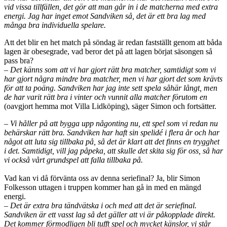
vid vissa tillfällen, det gör att man går in i de matcherna med extra
energi. Jag har inget emot Sandviken så, det är ett bra lag med
många bra individuella spelare.
Att det blir en het match på söndag är redan fastställt genom att båda
lagen är obesegrade, vad beror det på att lagen börjat säsongen så
pass bra?
–
Det känns som att vi har gjort rätt bra matcher, samtidigt som vi
har gjort några mindre bra matcher, men vi har gjort det som krävts
för att ta poäng. Sandviken har jag inte sett spela såhär långt, men
de har varit rätt bra i vinter och vunnit alla matcher förutom en
(oavgjort hemma mot Villa Lidköping), säger Simon och fortsätter.
– Vi håller på att bygga upp någonting nu, ett spel som vi redan nu
behärskar rätt bra. Sandviken har haft sin spelidé i flera år och har
något att luta sig tillbaka på, så det är klart att det finns en trygghet
i det. Samtidigt, vill jag påpeka, att skulle det skita sig för oss, så har
vi också vårt grundspel att falla tillbaka på.
Vad kan vi då förvänta oss av denna seriefinal? Ja, blir Simon
Folkesson uttagen i truppen kommer han gå in med en mängd
energi.
– Det är extra bra tändvätska i och med att det är seriefinal.
Sandviken är ett vasst lag så det gäller att vi är påkopplade direkt.
Det kommer förmodligen bli tufft spel och mycket känslor, vi står