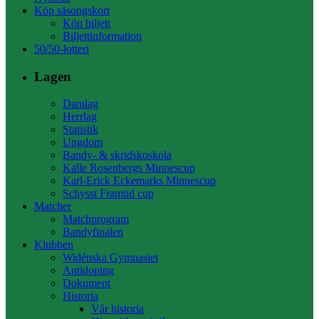
Köp säsongskort
Köp biljett
Biljettinformation
50/50-lotteri
Lagen
Damlag
Herrlag
Statistik
Ungdom
Bandy- & skridskoskola
Kalle Rosenbergs Minnescup
Karl-Erick Eckemarks Minnescup
Schysst Framtid cup
Matcher
Matchprogram
Bandyfinalen
Klubben
Widénska Gymnasiet
Antidoping
Dokument
Historia
Vår historia