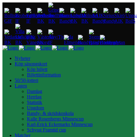
Nyheter
Köp säsongskort
Köp biljett
Biljettinformation
50/50-lotteri
Lagen
Damlag
Herrlag
Statistik
Ungdom
Bandy- & skridskoskola
Kalle Rosenbergs Minnescup
Karl-Erick Eckemarks Minnescup
Schysst Framtid cup
Matcher