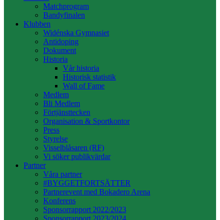
Matchprogram
Bandyfinalen
Klubben
Widénska Gymnasiet
Antidoping
Dokument
Historia
Vår historia
Historisk statistik
Wall of Fame
Medlem
Bli Medlem
Förtjänsttecken
Organisation & Sportkontor
Press
Styrelse
Visselblåsaren (RF)
Vi söker publikvärdar
Partner
Våra partner
#BYGGETFORTSÄTTER
Partnerevent med Bokadero Arena
Konferens
Sponsorrapport 2022/2023
Sponsorrapport 2023/2024