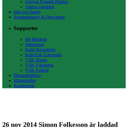
Schysst Framtid Partner
Aktiva områden
Mat och bandy
Sommarbandy & Daycamps
Supporter
Bli Medlem
Jätteloppis
Kalle Rosenberg
Karl-Erik Eckemark
VSK Sports
VSK Vännerna
VSK Fotboll
Mästarklubben
Mästarhäftet
Kundportal
26 nov 2014
Simon Folkesson är laddad